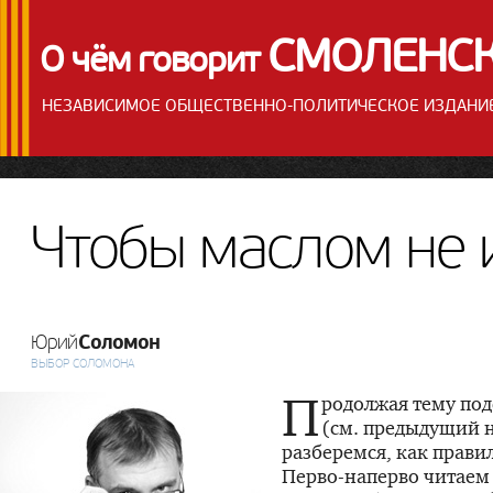
СМОЛЕНС
О чём говорит
НЕЗАВИСИМОЕ ОБЩЕСТВЕННО-ПОЛИТИЧЕСКОЕ ИЗДАНИ
Чтобы маслом не 
Соломон
Юрий
ВЫБОР СОЛОМОНА
П
родолжая тему по
(см. предыдущий н
разберемся, как прави
Перво-наперво
читаем 