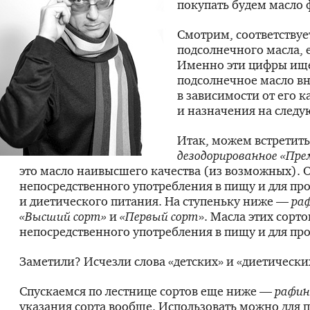
покупать будем масло 
Смотрим, соответствуе
подсолнечного масла, 
Именно эти цифры ищем
подсолнечное масло вн
в зависимости от его к
и назначения на след
Итак, можем встретит
дезодорированное «Пр
это масло наивысшего качества (из возможных). О
непосредственного употребления в пищу и для про
и диетического питания. На ступеньку ниже —
ра
«Высший сорт»
и
«Первый сорт
». Масла этих сорт
непосредственного употребления в пищу и для пр
Заметили? Исчезли слова «детских» и «диетически
Спускаемся по лестнице сортов еще ниже —
рафин
указания сорта вообще. Использовать можно для 