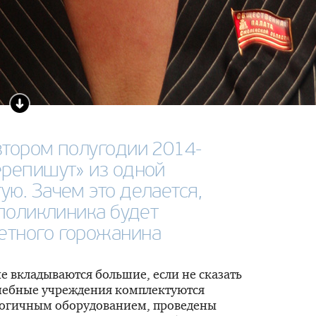
втором полугодии 2014­
ерепишут» из одной
ую. Зачем это делается,
 поликлиника будет
етного горожанина
е вкладываются большие, если не сказать
лечебные учреждения комплектуются
огичным оборудованием, проведены