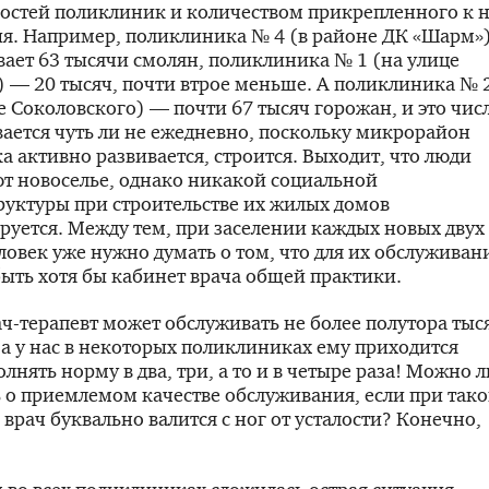
остей поликлиник и количеством прикрепленного к 
я. Например, поликлиника № 4 (в районе ДК «Шарм»
ает 63 тысячи смолян, поликлиника № 1 (на улице
 — 20 тысяч, почти втрое меньше. А поликлиника № 
е Соколовского) — почти 67 тысяч горожан, и это чис
ается чуть ли не ежедневно, поскольку микрорайон
а активно развивается, строится. Выходит, что люди
т новоселье, однако никакой социальной
уктуры при строительстве их жилых домов
руется. Между тем, при заселении каждых новых двух
ловек уже нужно думать о том, что для их обслуживан
ыть хотя бы кабинет врача общей практики.
ач-терапевт
может обслуживать не более полутора тыс
 а у нас в некоторых поликлиниках ему приходится
лнять норму в два, три, а то и в четыре раза! Можно л
 о приемлемом качестве обслуживания, если при так
 врач буквально валится с ног от усталости? Конечно,