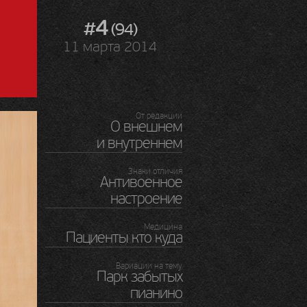
#4
(94)
11 марта 2014
От редакции
О внешнем
и внутреннем
Знаки отличия
Антивоенное
настроение
Медицина
Пациенты кто куда
Вариации на тему
Парк забытых
пианино