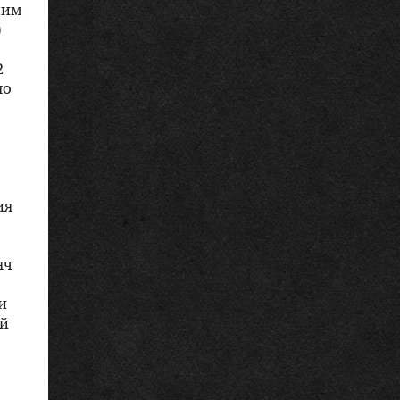
ним
)
2
ло
ия
яч
и
ой