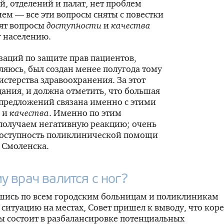
, отделений и палат, нет проблем
ем — все эти вопросы сняты с повестки
дят вопросы
доступности
и
качества
г населению.
аций по защите прав пациентов,
ляюсь, был создан менее полугода тому
стерства здравоохранения. За этот
дания, и должна отметить, что большая
 предложений связана именно с этими
и
качества
. Именно по этим
получаем негативную реакцию; очень
 доступность поликлинической помощи
а Смоленска.
у врач валится с ног?
шись по всем городским больницам и поликлиникам
 ситуацию на местах, Совет пришел к выводу, что кор
 состоит в разбалансировке потенциальных