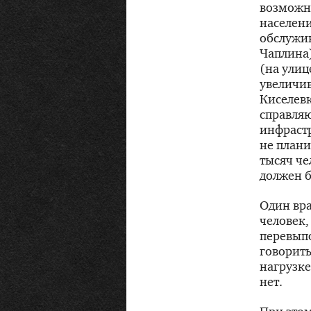
возможн
населени
обслужив
Чаплина)
(на улиц
увеличив
Киселевк
справляю
инфрастр
не плани
тысяч че
должен б
Один
вр
человек,
перевыпо
говорить
нагрузке
нет.