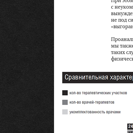
При этом
с неуко
вынужден
не под с
«выгоран
Проанал
мы также
таких сл
физическ