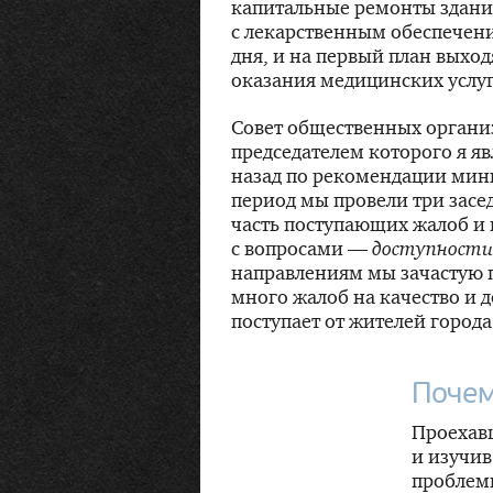
капитальные ремонты зданий
с лекарственным обеспечени
дня, и на первый план выхо
оказания медицинских услу
Совет общественных организ
председателем которого я яв
назад по рекомендации мини
период мы провели три засе
часть поступающих жалоб и
с вопросами —
доступности
направлениям мы зачастую 
много жалоб на качество и
поступает от жителей город
Почем
Проехав
и изучив
проблемы