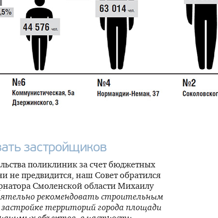
зать застройщиков
льства поликлиник за счет бюджетных
и не предвидится, наш Совет обратился
ернатора Смоленской области Михаилу
ятельно рекомендовать строительным
 застройке территорий города площади
значимых
объектов, в частности,