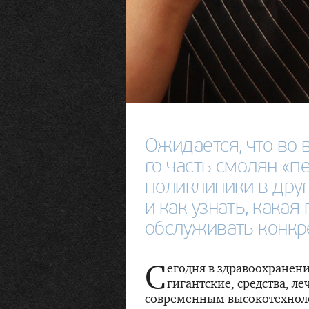
Ожидается, что во 
го часть смолян «п
поликлиники в друг
и как узнать, какая
обслуживать конкр
С
егодня в здравоохранени
гигантские, средства, 
современным высокотехнол