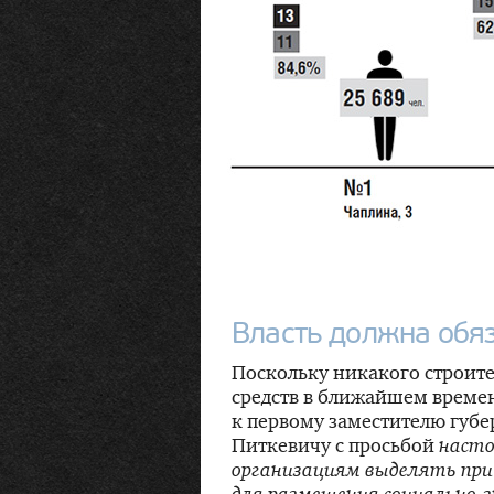
Власть должна обя
Поскольку никакого строите
средств в ближайшем времен
к первому заместителю губ
Питкевичу с просьбой
насто
организациям выделять при
для размещения
социально-