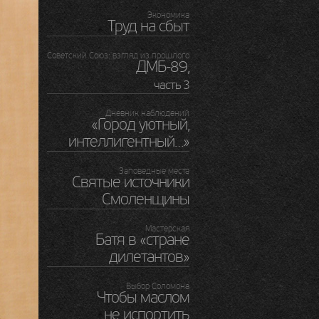
Экономика
Труд на сбыт
Советский Союз: взгляд из прошлого
ДМБ-89
,
часть 3
Дневник наблюдений
«Город уютный,
интеллигентный…»
Заповедные места
Святые источники
Смоленщины
Мастерская
Батя в «стране
дилетантов»
Выбор Соломона
Чтобы маслом
не испортить