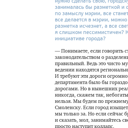
нужно сделать свою, городск
занималась бы разметкой и с
по замыслу мэрии, все стане
все делается в мэрии, можно
разметка исчезнет, а все св
я слишком пессимистичен? К
инициативе города?
— Понимаете, если говорить с
законодательством о разделени
правильный. Ведь это чисто м
ведении находятся региональн
И требуют эти дороги огромн
департамента было бы горазд
дорогами. Но в нынешних реал
никогда, скажем так, небогаты
нельзя. Мы будем по прежнем
Смоленску. Если город изыщет
мы только за. Но если сейчас 
и сказать, мол, занимайтесь с
просто наступит коллапс.