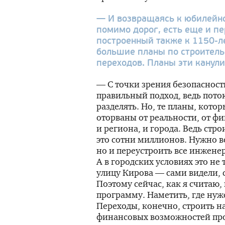
— И возвращаясь к юбилейно
помимо дорог, есть еще и п
построенный также к
1150-л
большие планы по строитель
переходов. Планы эти канули
— С точки зрения безопасност
правильный подход, ведь пото
разделять. Но, те планы, кото
оторваны от реальности, от 
и региона, и города. Ведь стр
это сотни миллионов. Нужно ве
но и переустроить все инжен
А в городских условиях это не
улицу Кирова — сами видели,
Поэтому сейчас, как я считаю,
программу. Наметить, где нуж
Переходы, конечно, строить на
финансовых возможностей про