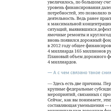
увеличилось, по большому счет
уровень финансирования дале
потребностей, это позволило
п
деятельность. Ведь ранее прак
к максимальной концентрации
ситуаций, выявившихся дефекто
ямочные ремонты и круглогод
вновь появился дорожный фонд
в 2012 году общее финансиров
4 миллиарда 165 миллионов ру
Плановый объем дорожного фо
4 миллиардов.
— А с чем связано такое сн
— Здесь есть две причины. Пе
крупные федеральные субсиди
мероприятий, связанных с пр
Сейчас, как вы понимаете, эти
составляющая уменьшения — с
муниципальные дорожные фон