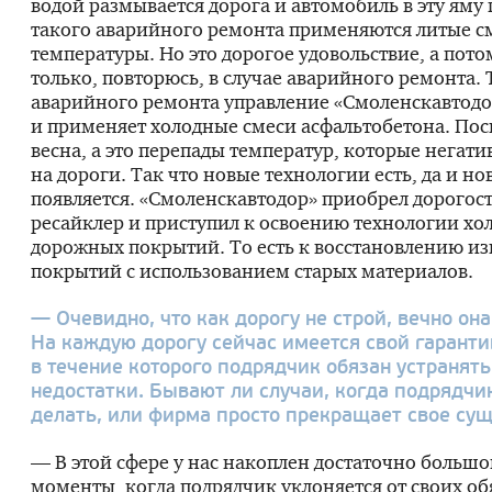
водой размывается дорога и автомобиль в эту яму 
такого аварийного ремонта применяются литые с
температуры. Но это дорогое удовольствие, а пото
только, повторюсь, в случае аварийного ремонта. 
аварийного ремонта управление «Смоленскавтодо
и применяет холодные смеси асфальтобетона. Пос
весна, а это перепады температур, которые негат
на дороги. Так что новые технологии есть, да и но
появляется. «Смоленскавтодор» приобрел дорог
ресайклер и приступил к освоению технологии хо
дорожных покрытий. То есть к восстановлению 
покрытий с использованием старых материалов.
— Очевидно, что как дорогу не строй, вечно она
На каждую дорогу сейчас имеется свой гаранти
в течение которого подрядчик обязан устранят
недостатки. Бывают ли случаи, когда подрядчи
делать, или фирма просто прекращает свое су
— В этой сфере у нас накоплен достаточно большо
моменты, когда подрядчик уклоняется от своих об