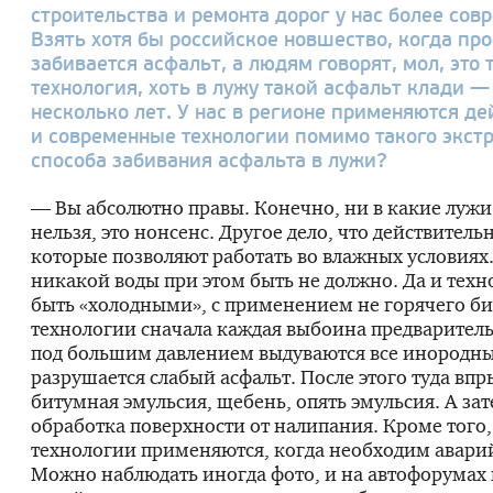
строительства и ремонта дорог у нас более сов
Взять хотя бы российское новшество, когда про
забивается асфальт, а людям говорят, мол, это
технология, хоть в лужу такой асфальт клади 
несколько лет. У нас в регионе применяются д
и современные технологии помимо такого экст
способа забивания асфальта в лужи?
— Вы абсолютно правы. Конечно, ни в какие лужи
нельзя, это нонсенс. Другое дело, что действитель
которые позволяют работать во влажных условиях
никакой воды при этом быть не должно. Да и тех
быть «холодными», с применением не горячего би
технологии сначала каждая выбоина предваритель
под большим давлением выдуваются все инородн
разрушается слабый асфальт. После этого туда вп
битумная эмульсия, щебень, опять эмульсия. А зат
обработка поверхности от налипания. Кроме того,
технологии применяются, когда необходим авари
Можно наблюдать иногда фото, и на автофорумах в