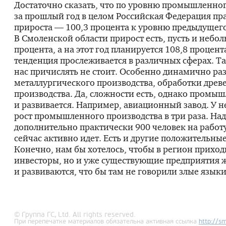
Достаточно сказать, что по уровню промышленног
за прошлый год в целом Российская Федерация пр
прироста — 100,3 процента к уровню предыдущего
В Смоленской области прирост есть, пусть и небо
процента, а на этот год планируется 108,8 процент
тенденция прослеживается в различных сферах. Т
нас причислять не стоит. Особенно динамично ра
металлургического производства, обработки древ
производства. Да, сложности есть, однако промы
и развивается. Например, авиационный завод. У 
рост промышленного производства в три раза. Над
дополнительно практически 900 человек на работу,
сейчас активно идет. Есть и другие положительны
Конечно, нам бы хотелось, чтобы в регион прихо
инвесторы, но и уже существующие предприятия 
и развиваются, что бы там не говорили злые языки
© Группа ГС, Ltd. All rights reserved.
При перепечатке материалов обязательна активная ссылка
http://
sm