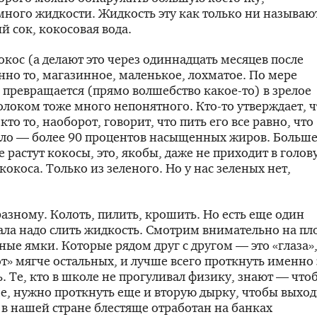
ного жидкости. Жидкость эту как только ни называю
й сок, кокосовая вода.
кос (а делают это через одиннадцать месяцев после
нно то, магазинное, маленькое, лохматое. По мере
и превращается (прямо волшебство
какое-то
) в зрелое
молоком тоже много непонятного.
Кто-то
утверждает, ч
кто то, наоборот, говорит, что пить его все равно, что
сло — более 90 процентов насыщенных жиров. Больше
е растут кокосы, это, якобы, даже не приходит в голов
кокоса. Только из зеленого. Но у нас зеленых нет,
разному
. Колоть, пилить, крошить. Но есть еще один
ала надо слить жидкость. Смотрим внимательно на пл
ые ямки. Которые рядом друг с другом — это «глаза»
т» мягче остальных, и лучше всего проткнуть именно 
. Те, кто в школе не прогуливал физику, знают — что
ше, нужно проткнуть еще и вторую дырку, чтобы выхо
 в нашей стране блестяще отработан на банках