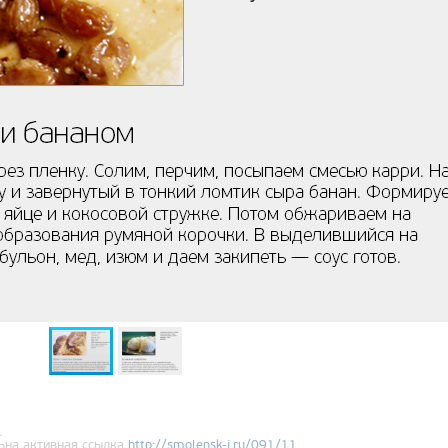
.
ьна активная ссылка
http://
smolensk-i
.ru/091/11