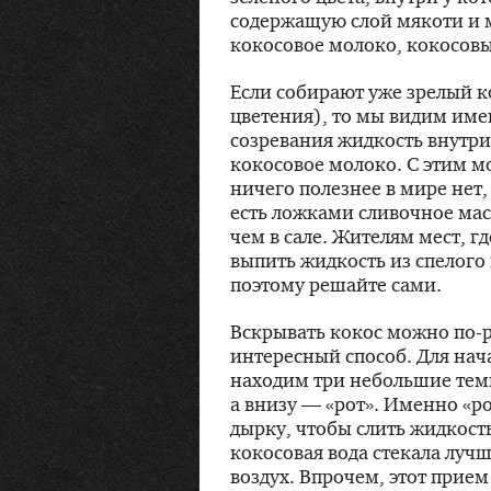
содержащую слой мякоти и м
кокосовое молоко, кокосовы
Если собирают уже зрелый ко
цветения), то мы видим име
созревания жидкость внутр
кокосовое молоко. С этим 
ничего полезнее в мире нет, 
есть ложками сливочное ма
чем в сале. Жителям мест, гд
выпить жидкость из спелого 
поэтому решайте сами.
Вскрывать кокос можно
по-
интересный способ. Для нач
находим три небольшие темн
а внизу — «рот». Именно «ро
дырку, чтобы слить жидкость
кокосовая вода стекала луч
воздух. Впрочем, этот прием