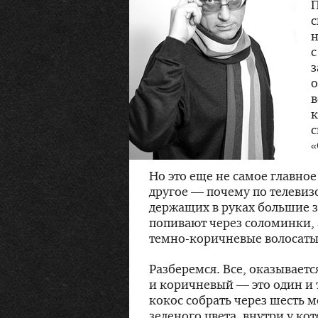
П
с
н
з
о
в
к
с
«
Но это еще не самое главное
другое — почему по телевиз
держащих в руках большие з
попивают через соломинки, 
темно-коричневые
волосаты
Разберемся. Все, оказываетс
и коричневый — это один и 
кокос собрать через шесть м
зеленого цвета, внутри у к