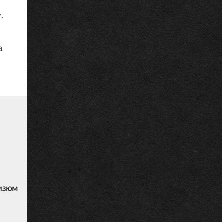
.
.
а