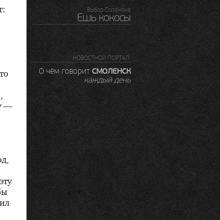
т:
Выбор Соломона
Ешь кокосы
НОВОСТНОЙ ПОРТАЛ:
СМОЛЕНСК
О чём говорит
то
каждый день
,
у —
од,
,
эту
бы
дил