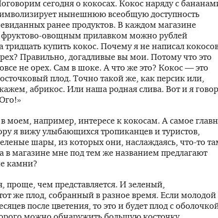
оговорим сегодня о кокосах. Кокос наряду с бананам
имволизирует нынешнюю всеобщую доступность
евиданных ранее продуктов. В каждом магазине
с
фруктово-овощным
прилавком можно рублей
а тридцать купить кокос. Почему я не написал кокосо
рех? Правильно, догадливые вы мои. Потому что это
овсе не орех. Сам в шоке. А что же это? Кокос — это
осточковый плод. Точно такой же, как персик или,
кажем, абрикос. Или наша родная слива. Вот и я гово
Ого!»
 в моем, например, интересе к кокосам. А самое глав
ору я вижу улыбающихся тропиканцев и туристов,
еленые шары, из которых они, наслаждаясь,
что-то
та
а в магазине мне под тем же названием предлагают
е камни?
я, проще, чем представляется. И зеленый,
тот же плод, собранный в разное время. Если молодой
есяцев после цветения, то это и будет плод с оболочко
оторого можно обнаружить большую косточку,