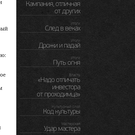
и
Кампания, отличная
от других
Итоги
След в веках
вый
Итоги
Дрожи и падай
рю:
Итоги
Путь огня
ное
Власть
«Надо отличать
инвестора
м
от проходимца»
Культурный слой
Код культуры
Мастерская
й
Удар мастера