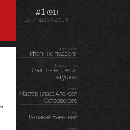
#1
(91)
27 января 2014
От редакции
Итоги не подвели
Знаки отличия
Счастье встретит
за углом
Итоги
Мастер-класс
Алексея
Островского
ем
Итоги
Великий Баевский
Итоги