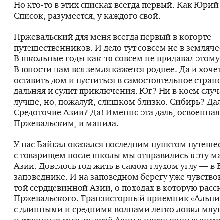
Но
кто-то
в этих списках всегда первый. Как Юрий
Список, разумеется, у каждого свой.
Пржевальский для меня всегда первый в когорте
путешественников. И дело тут совсем не в земляче
В школьные годы
как-то
совсем не придавал этому
В юности нам вся земля кажется роднее. Да и хоче
оставить дом и пуститься в самостоятельное стран
дальняя и сулит приключения. Юг? Ни в коем случ
лучше, но, пожалуй, слишком близко. Сибирь? Да
Средоточие Азии? Да! Именно эта даль, освоенная
Пржевальским, и манила.
У нас Байкал оказался последним пунктом путеше
с товарищем после школы мы отправились в эту 
Азии. Довелось год жить в самом глухом углу — в
заповеднике. И на заповедном берегу уже чувство
той сердцевинной Азии, о походах в которую рас
Пржевальского. Транзисторный приемник «Альпи
с длинными и средними волнами легко ловил мяу
и странную музыку этой Азии в натопленных зи