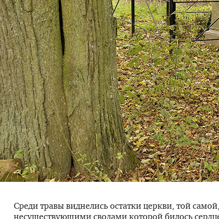
Среди травы виднелись остатки церкви, той самой,
несуществующими сводами которой билось сердц