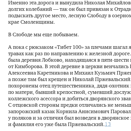
Именно эта дорога и вынудила Николая Михайлов
долгих колебаний — так он был привязан к Отра
подыскать другое место, лесную Слободу в озерно
крае Смоленщины.
В Слободе мы еще побываем.
А пока с рюкзаком «Тибет 100» за плечами шагал 
травах как раз по направлению к железной дороге
была деревня Лобково, находящаяся в
пяти-шести
от Кимборова. В этой деревне в церкви венчались
Алексеевна Каретникова и Михаил Кузьмич Прже
а позже там был крещен и Николай Пржевальский.
похоронены отец путешественника,
дядя-охотник
по матери, бывший крепостной, сумевший дослуж
коллежского асессора и добиться дворянского зва
С отцовской стороны предки отличались не мень
запорожский казак Корнила Анисимович Паровал
у поляков и за отличия был возведен в дворянское
и фамилия его уже была Пржевальский.
13