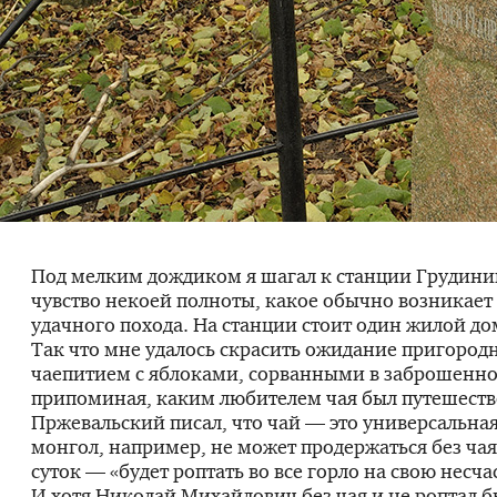
Под мелким дождиком я шагал к станции Грудини
чувство некоей полноты, какое обычно возникает
удачного похода. На станции стоит один жилой дом
Так что мне удалось скрасить ожидание пригород
чаепитием с яблоками, сорванными в заброшенно
припоминая, каким любителем чая был путешеств
Пржевальский писал, что чай — это универсальна
монгол, например, не может продержаться без ча
суток — «будет роптать во все горло на свою несча
И хотя Николай Михайлович без чая и не роптал б