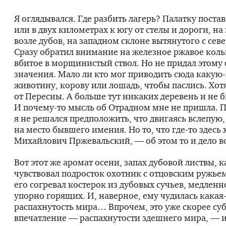
Я оглядывался. Где разбить лагерь? Палатку поста
или в двух километрах к югу от стелы и дороги, н
возле дубов, на западном склоне вытянутого с севе
Сразу обратил внимание на железное ржавое коль
вбитое в морщинистый ствол. Но не придал этому
значения. Мало ли кто мог приводить сюда
какую-
животину, корову или лошадь, чтобы паслись. Хот
от Пересны. А больше тут никаких деревень и не б
И
почему-то
мысль об Отрадном мне не пришла. 
я не решался предположить, что двигаясь вслепую,
на место бывшего имения. Но то, что
где-то
здесь 
Михайлович Пржевальский, — об этом то и дело в
Вот этот же аромат осени, запах дубовой листвы, 
чувствовал подросток охотник с отцовским ружьем
его согревал костерок из дубовых сучьев, медленн
упорно горящих. И, наверное, ему чудилась
какая
распахнутость мира… Впрочем, это уже скорее су
впечатление — распахнутости здешнего мира, — 