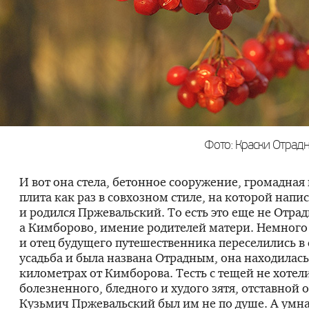
Фото: Краски Отрад
И вот она стела, бетонное сооружение, громадная 
плита как раз в совхозном стиле, на которой напис
и родился Пржевальский. То есть это еще не Отрад
а Кимборово, имение родителей матери. Немного
и отец будущего путешественника переселились в 
усадьба и была названа Отрадным, она находилась
километрах от Кимборова. Тесть с тещей не хотел
болезненного, бледного и худого зятя, отставной
Кузьмич Пржевальский был им не по душе. А умн