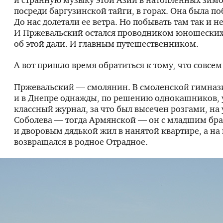
посреди баргузинской тайги, в горах. Она была по
До нас долетали ее ветра. Но побывать там так и н
И Пржевальский остался проводником юношески
об этой дали. И главным путешественником.
А вот пришло время обратиться к тому, что совсем
Пржевальский — смолянин. В смоленской гимнази
и в Днепре однажды, по решению однокашников, 
классный журнал, за что был высечен розгами, на
Соболева — тогда Армянской — он с младшим бр
и дворовым дядькой жил в нанятой квартире, а на
возвращался в родное Отрадное.