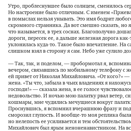
Утро, проблеснувшее было солнцем, сменилось се
Но настроение было отличным. С именем «Пржев
в помыслах нельзя унывать. Это имя бодрит любог
скромного странника. Да вот смешно сказать, но я
что называется, в трех соснах. Благополучно доша
дороги, пересек ее, а дальше железная дорога
как-
уклонилась
куда-то
. Такое было впечатление. На 
слишком взял в сторону я сам. Небо уже сулило до
— Так, так, и поделом, — пробормотал я, вспомина
вечером, связавшись по мобильному телефону с ж
ей привет от Николая Михайловича. «От кого?» —
жена. «Ты что, забыла в чьих владениях я нахожус
господи!» — сказала жена, в ее голосе чувствовало
недовольство. И ночью мою палатку рвал ветер, с
кошмары, мне чудились мечущиеся вокруг палатк
Проснувшись, я вспомнил вчерашнюю фразу и под
сморозил глупость. И
вообще-то
моя реплика была
но нелепость ее усиливается и тем обстоятельство
Михайлович был ярым женоненавистником. На в