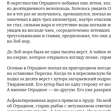
В окрестностях Отрадного побывал еще летом, ког
из десятидневного велопохода. Хотелось увидеть 
но в тот раз не получилось, промахнулся, поехал не
заночевал в
двух-трех
километрах, наутро отыскив
не стал, сильная жара и отсутствие воды погнали м
увидев на восходе чаек, сосредоточенно летевших
треугольниками и стаями, предположил, что они д
на
Лоб-нор
.
До
Лоб-нора
была не одна тысяча верст. А чайки л
на озерцо, которое открылось взгляду позже, справ
Осенью в Отрадное поехал на пригородном поезд
на остановке Пересна.
Когда-то
в переснянскую б
ходил за десять верст с хутора загорьевский подр
Твардовский. Его хутор был по одну сторону от же
А имение Отрадное —
по-другую
. Его уже разорил
Асфальтированная дорога привела к пруду. На мой
об Отрадном, старик рыбак с энтузиазмом ответил