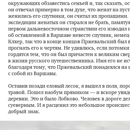
окружающих обзавестись семьей и, так сказать, ос
он отвечал примерно в том духе, что женат на пус
женились его спутники, он считал их пропащими. 
экспедиции женатых он старался не брать, памятуя
первом дальневосточном странствии его изводил
об оставленной в Варшаве невесте спутник,
немец
Клхер, так что в конце концов Пржевальский был
прогнать его к чертям. Не удивлюсь, если потомки
гордятся тем, что он был причастен к великим св
в жизни русского путешественника. Имя его не ис
благодаря тому, что Пржевальский понадеялся на н
с собой из Варшавы.
Оставив позади еловый лесок, я вышел в поля, по
травой. Пошел наобум прямиком — и вскоре уви
деревни. Это и было Лобково. Человек в дороге де
суеверным. И я расценил это небольшое происшес
добрый знак.