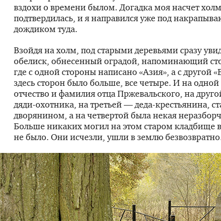
вздохи о времени былом. Догадка моя насчет холм
подтвердилась, и я направился уже под накрапы
дождиком туда.
Взойдя на холм, под старыми деревьями сразу ув
обелиск, обнесенный оградой, напоминающий сто
где с одной стороны написано «Азия», а с другой «
здесь сторон было больше, все четыре. И на одной
отчество и фамилия отца Пржевальского, на друг
дяди-охотника
, на третьей —
деда-крестьянина
, с
дворянином, а на четвертой была некая неразборч
Больше никаких могил на этом старом кладбище 
не было. Они исчезли, ушли в землю безвозвратно