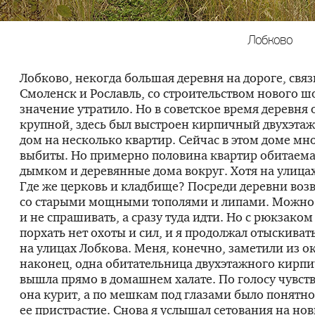
Лобково
Лобково, некогда большая деревня на дороге, св
Смоленск и Рославль, со строительством нового шо
значение утратило. Но в советское время деревня 
крупной, здесь был выстроен кирпичный двухэта
дом на несколько квартир. Сейчас в этом доме мн
выбиты. Но примерно половина квартир обитаема
дымком и деревянные дома вокруг. Хотя на улица
Где же церковь и кладбище? Посреди деревни воз
со старыми мощными тополями и липами. Можно
и не спрашивать, а сразу туда идти. Но с рюкзаком
порхать нет охоты и сил, и я продолжал отыскива
на улицах Лобкова. Меня, конечно, заметили из ок
наконец, одна обитательница двухэтажного кирп
вышла прямо в домашнем халате. По голосу чувств
она курит, а по мешкам под глазами было понятно
ее пристрастие. Снова я услышал сетования на но