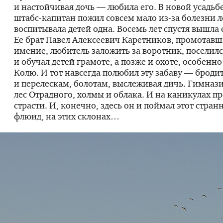
и настойчивая дочь — любила его. В новой усадьб
штабс-капитан
пожил совсем мало
из-за
болезни л
воспитывала детей одна. Восемь лет спустя вышла 
Ее брат Павел Алексеевич Каретников, промотавш
имение, любитель заложить за воротник, поселил
и обучал детей грамоте, а позже и охоте, особенно
Колю. И тот навсегда полюбил эту забаву — бродит
и перелескам, болотам, выслеживая дичь. Гимнази
лес Отрадного, холмы и облака. И на каникулах пр
страсти. И, конечно, здесь он и поймал этот стра
флюид, на этих склонах…