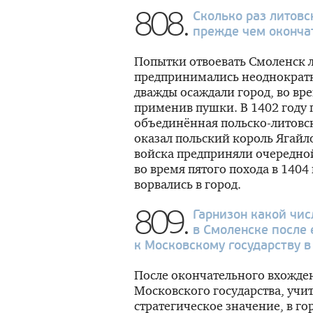
808.
Сколько раз литовс
прежде чем окончат
Попытки отвоевать Смоленск 
предпринимались неоднократно
дважды осаждали город, во вр
применив пушки. В 1402 году
объединённая польско-литовс
оказал польский король Ягайло
войска предприняли очередно
во время пятого похода в 1404
ворвались в город.
809.
Гарнизон какой чис
в Смоленске после
к Московскому государству в
После окончательного вхожден
Московского государства, учи
стратегическое значение, в го