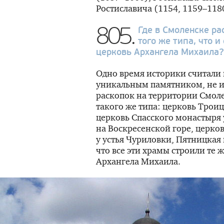
Ростиславича (1154, 1159–1180
805.
Где в Смоленске р
того же типа, что 
церковь Архангела Михаила?
Одно время историки считали
уникальным памятником, не и
раскопок на территории Смол
такого же типа: церковь Трои
церковь Спасского монастыря 
на Воскресенской горе, церков
у устья Чуриловки, Пятницкая 
что все эти храмы строили те ж
Архангела Михаила.