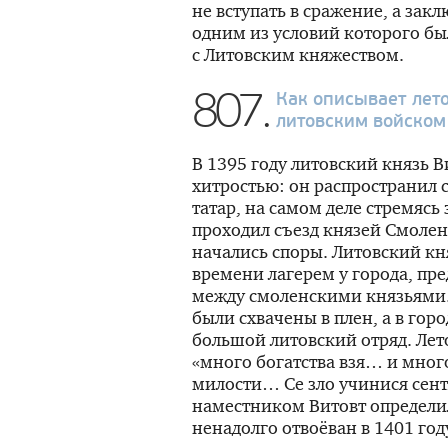
не вступать в сражение, а зак
одним из условий которого б
с Литовским княжеством.
807.
Как описывает лет
литовским войском 
В 1395 году литовский князь В
хитростью: он распространил с
татар, на самом деле стремясь
проходил съезд князей Смолен
начались споры. Литовский кн
времени лагерем у города, пре
между смоленскими князьями. 
были схвачены в плен, а в гор
большой литовский отряд. Лето
«много богатства взя… и много
милости… Се зло учинися сент
наместником Витовт определи
ненадолго отвоёван в 1401 год