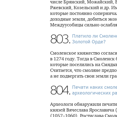
числе Брянский, Можайский, 
Ржевский, Козельский и др. И
которые постоянно соперничал
доходные земли, добиться эко
Междуусобицы сильно ослабля
803.
Платило ли Смолен
Золотой Орде?
Смоленское княжество согласи
в 1274 году. Тогда в Смоленс
которые поселились на Смяды
Считается, что смоляне предпо
а не подвергать свои земли гр
804.
Печати каких смол
археологических р
Археологи обнаружили печати
князей Вячеслава Ярославича 
(1057–1060), Ростислава Смол