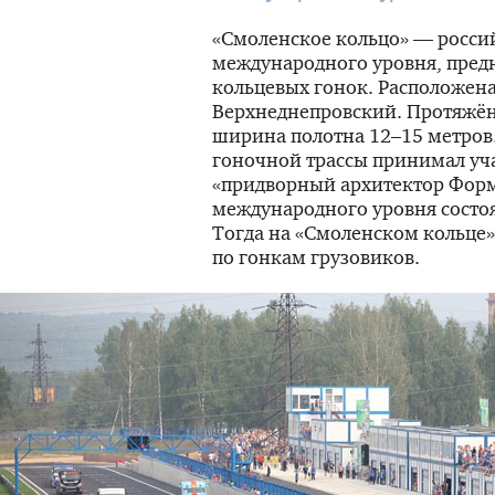
«Смоленское кольцо» — россий
международного уровня, пред
кольцевых гонок. Расположена
Верхнеднепровский. Протяжён
ширина полотна 12–15 метров
гоночной трассы принимал уч
«придворный архитектор
Форм
международного уровня состо
Тогда на «Смоленском кольце
по гонкам грузовиков.