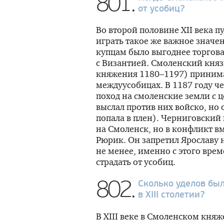
801.
от усобиц?
Во второй половине XII века пу
играть такое же важное значе
купцам было выгоднее торгова
с Византией. Смоленский княз
княжения 1180–1197) принима
междуусобицах. В 1187 году ч
поход на смоленские земли с ц
выслал против них войско, но
попала в плен). Черниговский
на Смоленск, но в конфликт в
Рюрик. Он запретил Ярославу 
не менее, именно с этого вре
страдать от усобиц.
802.
Сколько уделов бы
в XIII столетии?
В XIII веке в Смоленском княж