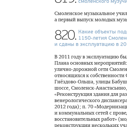
смоленского музуч
Смоленское музыкальное учил
а первый выпуск молодых музы
820.
Какие объекты под
1150-летия
Смоленс
и сданы в эксплуатацию в 20
В 2011 году в эксплуатацию б
Плана основных мероприятий: 
улично-дорожной сети Смолен
относящихся к собственности 
Гнёздово-Ольша, улицы Бабуш
шоссе, Смоленск-Анастасьино, 
«Реконструкция здания для р
венерологического диспансера
2012 года); п. 70 «Модерниза
и коммунальных сетей с пров
восстановительных работ» (м
реконструкции нескольких уча