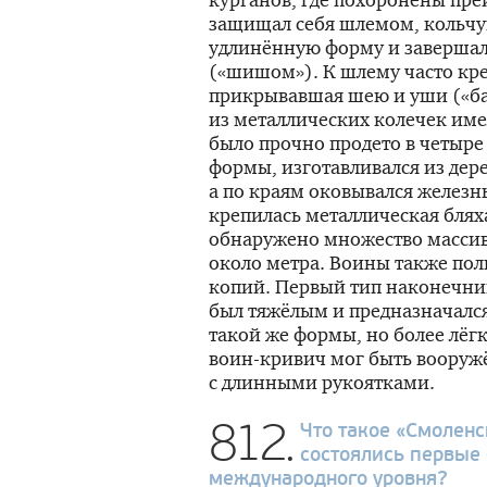
защищал себя шлемом, кольчу
удлинённую форму и заверша
(«шишом»). К шлему часто кре
прикрывавшая шею и уши («ба
из металлических колечек име
было прочно продето в четыре
формы, изготавливался из дере
а по краям оковывался железн
крепилась металлическая бляха
обнаружено множество масси
около метра. Воины также пол
копий. Первый тип наконечни
был тяжёлым и предназначался
такой же формы, но более лёг
воин-кривич мог быть воору
с длинными рукоятками.
812.
Что такое «Смоленс
состоялись первые 
международного уровня?