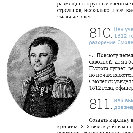
размещены крупные военные с
стрельцов, несколько тысяч каз
тысяч человек.
810.
Как уч
1812 г
разорение Смол
«…Повсюду пепел 
сквозной; дома бе
Пустота пугает; в
по ночам кажется
Смоленск увидел
1812 года, офице
811.
Как вы
древне
Создать картину 
кривича
IX–X
веков учёным по
курганов, где похоронены пр