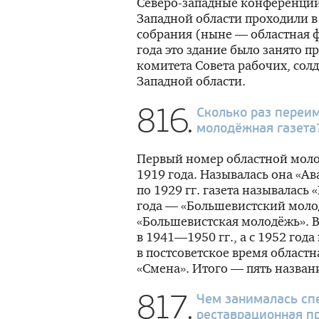
Северо-западные конференции 
Западной области проходили 
собрания (ныне — областная 
года это здание было занято 
комитета Совета рабочих, солд
Западной области.
816.
Сколько раз переи
молодёжная газета
Первый номер областной моло
1919 года. Называлась она «А
по 1929 гг. газета называлась
года — «Большевистский моло
«Большевистская молодёжь». 
в
1941—1950 гг.
, а с 1952 год
в постсоветское время област
«Смена». Итого — пять назван
817.
Чем занималась сп
реставрационная п