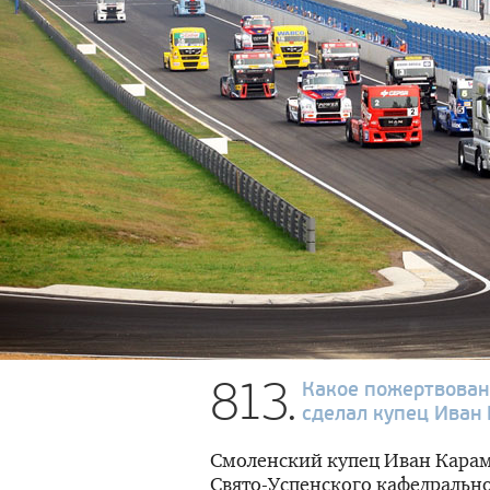
813.
Какое пожертвован
сделал купец Иван
Смоленский купец Иван Карамз
Свято-Успенского кафедрально