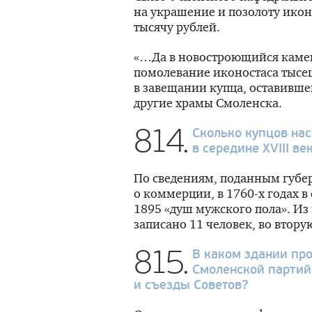
на украшение и позолоту ико
тысячу рублей.
«…Да в новостроющийся каме
помолевание иконостаса тысе
в завещании купца, оставивше
другие храмы Смоленска.
814.
Сколько купцов на
в середине XVIII ве
По сведениям, поданным губе
о коммерции, в
1760-х
годах в
1895 «душ мужского пола». Из
записано 11 человек, во втору
815.
В каком здании пр
Смоленской партий
и съезды Советов?