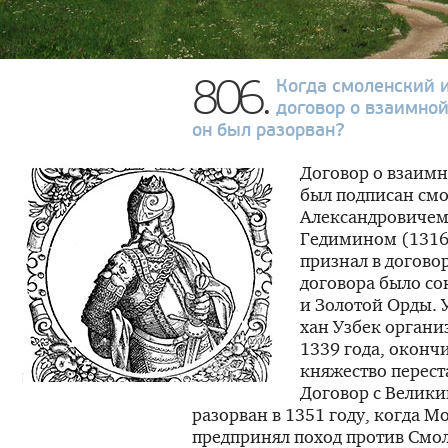
806.
Когда смоленский 
договор о взаимно
он был разорван?
Договор о взаим
был подписан см
Александровичем
Гедимином (1316
признал в догово
договора было с
и Золотой Орды. 
хан Узбек органи
1339 года, оконч
княжество перест
Договор с Велик
разорван в 1351 году, когда 
предпринял поход против Смо