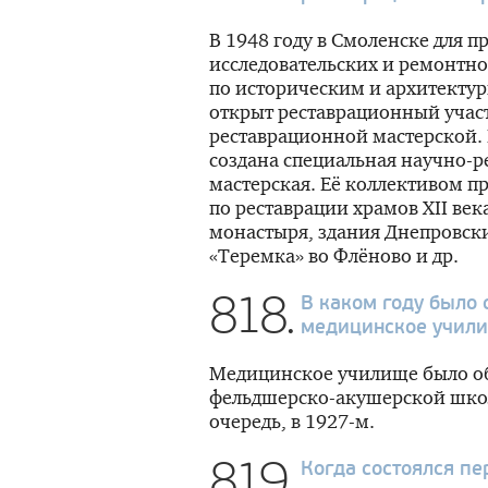
В 1948 году в Смоленске для п
исследовательских и ремонтн
по историческим и архитекту
открыт реставрационный учас
реставрационной мастерской. Н
создана специальная научно-
мастерская. Её коллективом 
по реставрации храмов XII век
монастыря, здания Днепровски
«Теремка» во Флёново и др.
818.
В каком году было 
медицинское учил
Медицинское училище было обр
фельдшерско-акушерской школ
очередь, в
1927-м
.
819.
Когда состоялся п