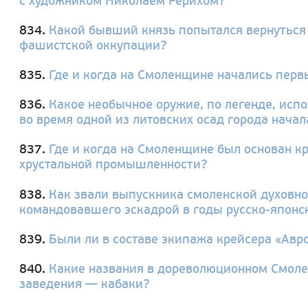
с художником Николаем Рерихом?
834.
Какой бывший князь попытался вернуться
фашистской оккупации?
835.
Где и когда на Смоленщине начались перв
836.
Какое необычное оружие, по легенде, исп
во время одной из литовских осад города начал
837.
Где и когда на Смоленщине был основан к
хрустальной промышленности?
838.
Как звали выпускника смоленской духовн
командовавшего эскадрой в годы русско-японс
839.
Были ли в составе экипажа крейсера «Авр
840.
Какие названия в дореволюционном Смол
заведения — кабаки?