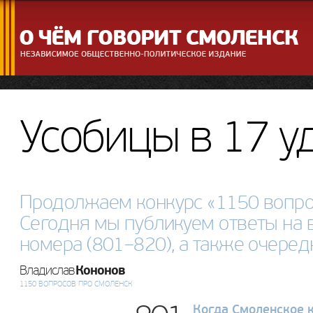
Усобицы в 17 у
Продолжаем конкурс «1150 вопро
Сегодня мы публикуем ответы на
номера (801–820), а также очере
Кононов
Владислав
1150 ВОПРОСОВ ПРО СМОЛЕНСК
Когда Смоленское 