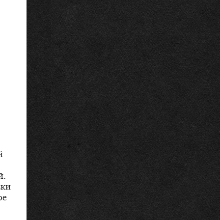
й
й.
вки
ое