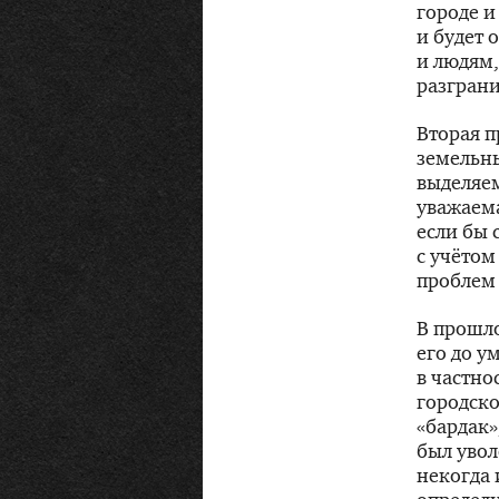
городе и
и будет 
и людям,
разграни
Вторая 
земельны
выделяем
уважаема
если бы 
с учётом
проблем
В прошло
его до у
в частн
городско
«бардак»
был увол
некогда