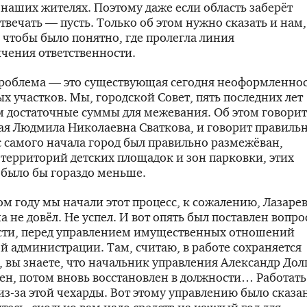
 наших жителях. Поэтому даже если область заберёт
отвечать — пусть. Только об этом нужно сказать и нам,
 чтобы было понятно, где пролегла линия
чения ответственности.
проблема — это существующая сегодня неоформленно
х участков. Мы, городской Совет, пять последних лет
 достаточные суммы для межевания. Об этом говорит
я Людмила Николаевна Сваткова, и говорит правильн
с самого начала город был правильно размежёван,
 территорий детских площадок и зон парковки, этих
 было бы гораздо меньше.
м году мы начали этот процесс, к сожалению, Лазаре
ма не довёл. Не успел. И вот опять был поставлен вопро
ости, перед управлением имущественных отношений
й администрации. Там, считаю, в работе сохраняется
, вы знаете, что начальник управления Александр Дол
ен, потом вновь восстановлен в должности… Работать
из-за
этой чехарды. Вот этому управлению было сказа