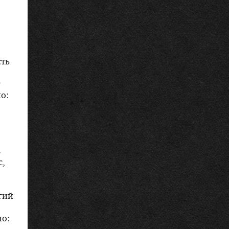
сть
о:
в
с,
гий
но: