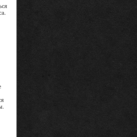
ься
са.
е
ся
ы.