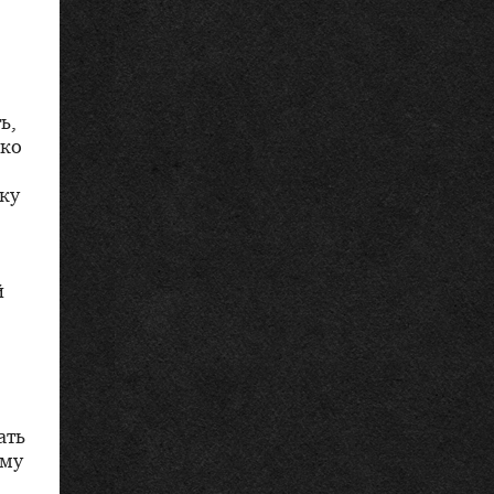
ь,
ько
йку
й
ать
ому