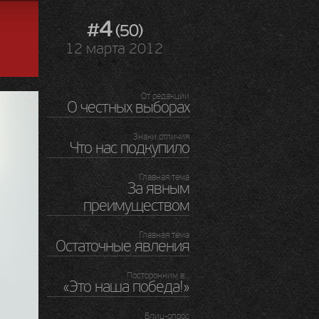
#4
(50)
12 марта 2012
От редакции
О честных выборах
Знаки отличия
Что нас подкупило
Главная тема
За явным
преимуществом
Главная тема
Остаточные явления
Посторонним в…
«Это наша победа!»
Блиц-опрос