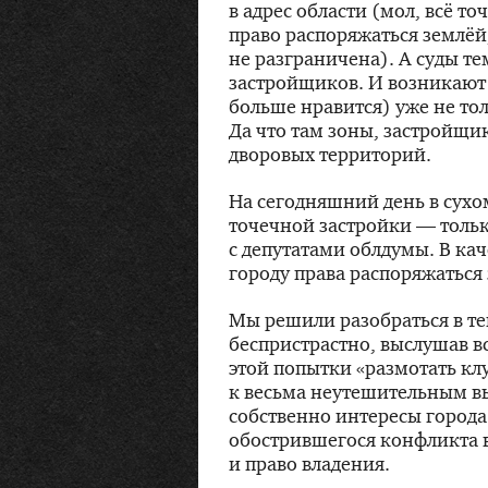
в адрес области (мол, всё то
право распоряжаться землёй
не разграничена). А суды т
застройщиков. И возникают 
больше нравится) уже не то
Да что там зоны, застройщи
дворовых территорий.
На сегодняшний день в сухо
точечной застройки — тольк
с депутатами облдумы. В ка
городу права распоряжаться
Мы решили разобраться в те
беспристрастно, выслушав в
этой попытки «размотать к
к весьма неутешительным в
собственно интересы города 
обострившегося конфликта 
и право владения.