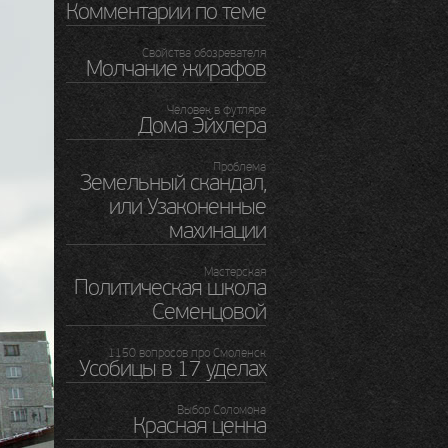
Комментарии по теме
Свойства обозревателя
Молчание жирафов
Человек в футляре
Дома Эйхлера
Проблема
Земельный скандал,
или Узаконенные
махинации
Мастерская
Политическая школа
Семенцовой
1150 вопросов про Смоленск
Усобицы в 17 уделах
Выбор Соломона
Красная ценна