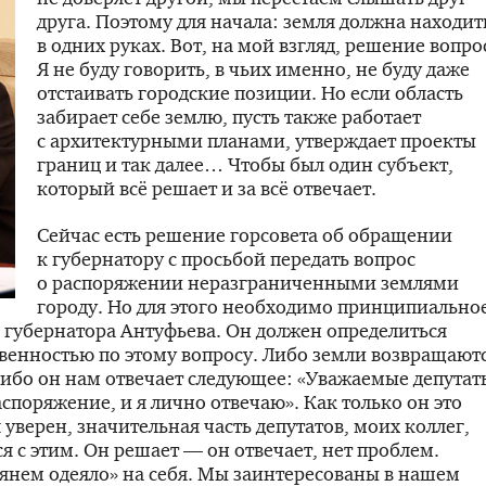
друга. Поэтому для начала: земля должна находит
в одних руках. Вот, на мой взгляд, решение вопро
Я не буду говорить, в чьих именно, не буду даже
отстаивать городские позиции. Но если область
забирает себе землю, пусть также работает
с архитектурными планами, утверждает проекты
границ и так далее… Чтобы был один субъект,
который всё решает и за всё отвечает.
Сейчас есть решение горсовета об обращении
к губернатору с просьбой передать вопрос
о распоряжении неразграниченными землями
городу. Но для этого необходимо принципиально
губернатора Антуфьева. Он должен определиться
твенностью по этому вопросу. Либо земли возвращают
либо он нам отвечает следующее: «Уважаемые депутат
аспоряжение, и я лично отвечаю». Как только он это
я уверен, значительная часть депутатов, моих коллег,
ся с этим. Он решает — он отвечает, нет проблем.
янем одеяло» на себя. Мы заинтересованы в нашем