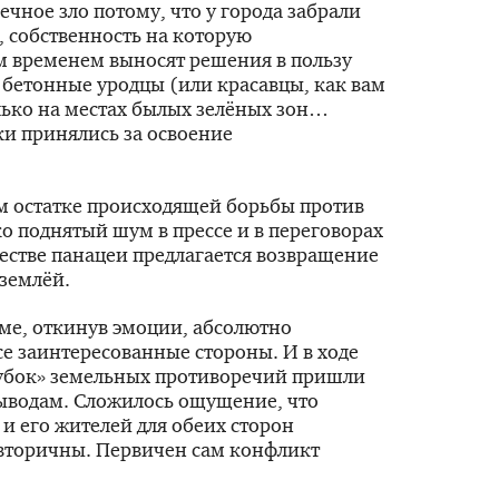
чечное зло потому, что у города забрали
, собственность на которую
ем временем выносят решения в пользу
бетонные уродцы (или красавцы, как вам
лько на местах былых зелёных зон…
ки принялись за освоение
м остатке происходящей борьбы против
о поднятый шум в прессе и в переговорах
честве панацеи предлагается возвращение
 землёй.
ме, откинув эмоции, абсолютно
се заинтересованные стороны. И в ходе
лубок» земельных противоречий пришли
ыводам. Сложилось ощущение, что
и его жителей для обеих сторон
вторичны. Первичен сам конфликт