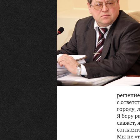
решение 
с ответс
городу, 
Я беру р
скажет, 
согласят
Мы не «т