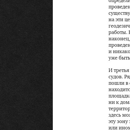
определи
проведе
существ
на эти ц
геодезич
работы. 
наконец,
проведе
и никако
уже быть
И третья
судов. Р
пошли в 
находитс
площадка
ни к дом
территор
здесь мо
эту зону
или ином