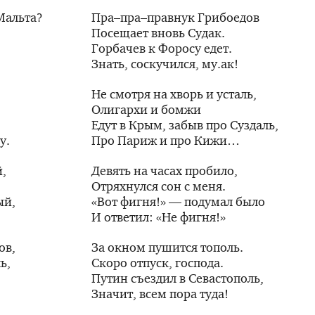
Мальта?
Пра–пра–правнук Грибоедов
Посещает вновь Судак.
Горбачев к Форосу едет.
Знать, соскучился, му.ак!
Не смотря на хворь и усталь,
Олигархи и бомжи
Едут в Крым, забыв про Суздаль,
у.
Про Париж и про Кижи…
,
Девять на часах пробило,
Отряхнулся сон с меня.
ый,
«Вот фигня!» — подумал было
И ответил: «Не фигня!»
ов,
За окном пушится тополь.
ь,
Скоро отпуск, господа.
Путин съездил в Севастополь,
Значит, всем пора туда!