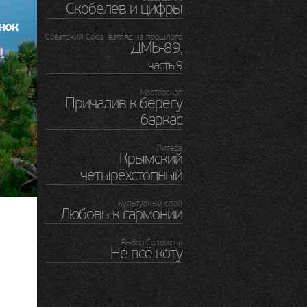
Скобелев и цифры
нок
Советский Союз: взгляд из прошлого
ДМБ-89
,
часть 9
Мастерская
Причалив к берегу
баркас
Литера
Крымский
четырёхстопный
Культурный слой
Любовь к гармонии
Выбор Соломона
Не всё коту