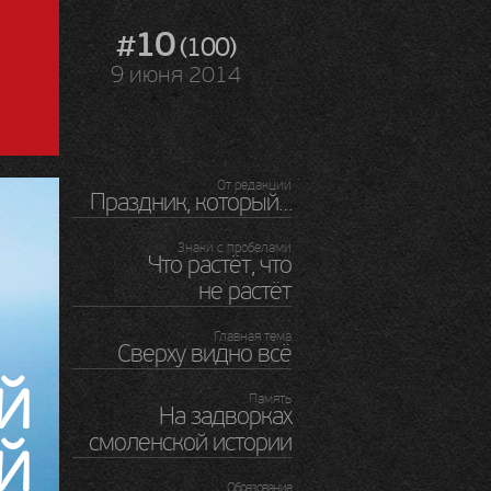
#10
(100)
9 июня 2014
От редакции
Праздник, который…
Знаки с пробелами
Что растёт, что
не растёт
Главная тема
Сверху видно всё
й
Память
На задворках
й
смоленской истории
Образование