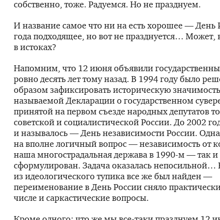
собственно, тоже. Радуемся. Но не празднуем.
И название самое что ни на есть хорошее — День 
года подходящее, но вот не празднуется… Может, в
в истоках?
Напомним, что 12 июня объявили государственн
ровно десять лет тому назад. В 1994 году было ре
образом зафиксировать историческую значимость
называемой Декларации о государственном сувер
принятой на первом съезде народных депутатов т
советской и социалистической России. До 2002 го
и называлось — День независимости России. Одна
на вполне логичный вопрос — независимость от к
наша многострадальная держава в
1990-м
— так и
сформулирован. Задача оказалась непосильной…
из идеологического тупика все же был найден —
переименование в День России сняло практически 
числе и саркастические вопросы.
Кроме одного: что же мы
все-таки
празднуем 12 и