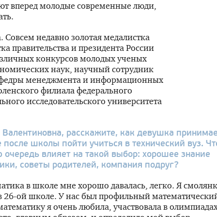
ают вперед молодые современные люди,
ать.
а. Совсем недавно золотая медалистка
тка правительства и президента России
азличных конкурсов молодых ученых
ономических наук, научный сотрудник
кафедры менеджмента и информационных
оленского филиала федерального
ьного исследовательского университета
 Валентиновна, расскажите, как девушка принима
 после школы пойти учиться в технический вуз. Чт
ю очередь влияет на такой выбор: хорошее знание
ики, советы родителей, компания подруг?
тика в школе мне хорошо давалась, легко. Я смолянк
в
26-ой
школе. У нас был профильный математически
 математику я очень любила, участвовала в олимпиадах