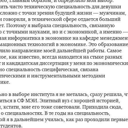
то, главным образом, и определило мой выбор.
ить чисто техническую специальность для девушки
сложно с точки зрения будущей жизни — мужчинам,
и говорили, в технической сфере отдается больший
т. Поэтому я выбрала специальность, связанную
о с точными науками, но и с экономикой, а именно —
ная информатика в экономике на кафедре менеджмен
мационных технологий в экономике. Это образовани
елило направление моей дальнейшей работы. Самое
ое, как известно, всегда находится на стыке разных
т и кандидатская диссертация у меня по экономическ
но специальность специфическая, связана
атическими и инструментальными методами
ике.
но в выборе института я не металась, сразу решила, ч
иться в СФ МЭИ. Элитный вуз с хорошей историей,
, кстати, мне его тоже советовали. Приходила сюда,
 о специальностях. В те годы на специальность,
ой я в дальнейшем училась, как раз проходили первые
тудентов.