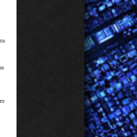
та
е
им
то