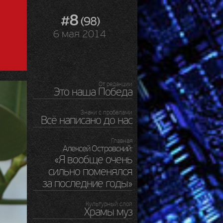
#8
(98)
6 мая 2014
От редакции
Это наша Победа
Знаки с пробелами
Всё написано до нас
Главная
Алексей Островский:
«Я вообще очень
сильно поменялся
за последние годы»
Культурный слой
Храмы муз