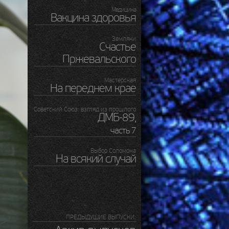
Медицина
Вакцина здоровья
Земляки
Счастье
Пржевальского
Мастерская
На переднем крае
Советский Союз: взгляд из прошлого
ДМБ-89
,
часть 7
Выбор Соломона
На всякий случай
ПРЕДЫДУШИЕ ВЫПУСКИ: