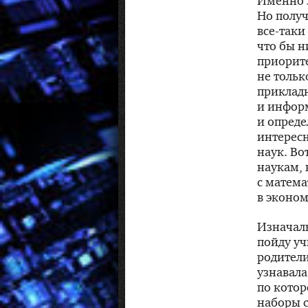
Именно э
Но получ
все-таки
что бы н
приорите
не тольк
приклад
и инфор
и опред
интересн
наук. Во
наукам, 
с матем
в эконом
Изначаль
пойду уч
родители
узнавала
по котор
наборы с