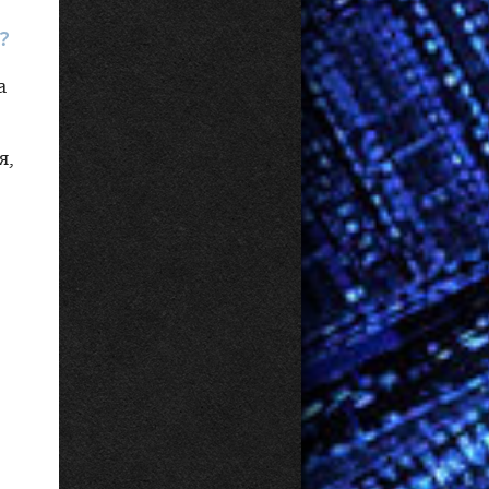
?
а
я,