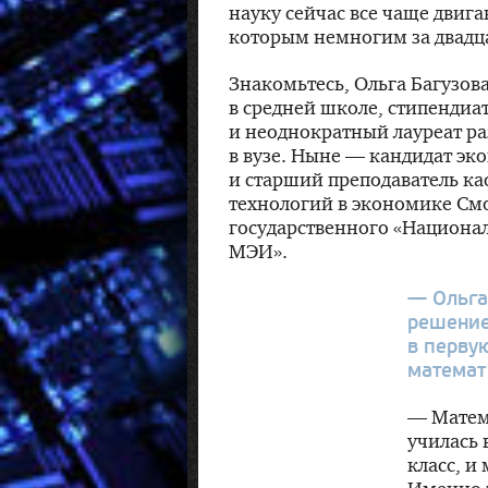
науку сейчас все чаще двиг
которым немногим за двадц
Знакомьтесь, Ольга Багузов
в средней школе, стипендиа
и неоднократный лауреат р
в вузе. Ныне — кандидат эк
и старший преподаватель 
технологий в экономике См
государственного «Национал
МЭИ».
— Ольга
решение
в перву
математ
— Матема
училась 
класс, и