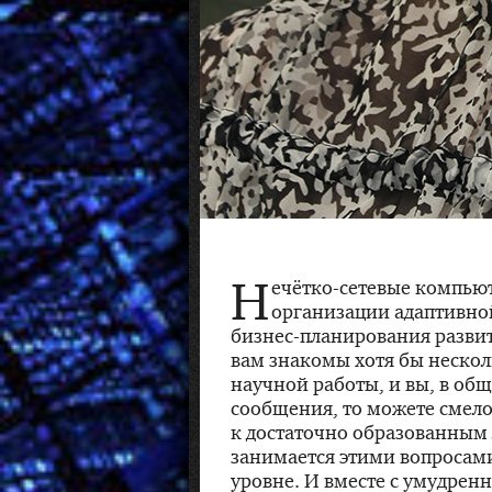
Н
ечётко-сетевые
компьют
организации адаптивно
бизнес-планирования
развит
вам знакомы хотя бы неско
научной работы, и вы, в общ
сообщения, то можете смело,
к достаточно образованным
занимается этими вопросам
уровне. И вместе с умудре