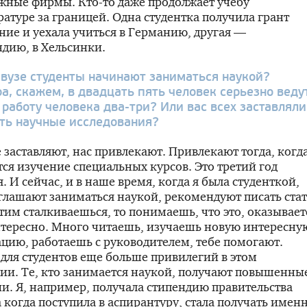
ежные фирмы.
Кто-то
даже продолжает учебу
ратуре за границей. Одна студентка получила грант
ние и уехала учиться в Германию, другая —
дию, в Хельсинки.
 вузе студенты начинают заниматься наукой?
а, скажем, в двадцать пять человек серьезно веду
 работу человека
два-три
? Или вас всех заставляли
ть научные исследования?
 заставляют, нас привлекают. Привлекают тогда, когд
ся изучение специальных курсов. Это третий год
. И сейчас, и в наше время, когда я была студенткой,
глашают заниматься наукой, рекомендуют писать стат
этим сталкиваешься, то понимаешь, что это, оказывает
нтересно. Много читаешь, изучаешь новую интересну
ию, работаешь с руководителем, тебе помогают.
 для студентов еще больше привилегий в этом
и. Те, кто занимается наукой, получают повышенны
и. Я, например, получала стипендию правительства
а когда поступила в аспирантуру, стала получать имен