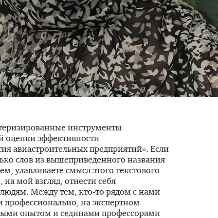
еризированные инструменты
й оценки эффективности
ия авиастроительных предприятий». Если
лько слов из вышеприведенного названия
ем, улавливаете смысл этого текстового
 на мой взгляд, отнести себя
 людям. Между тем,
кто-то
рядом с нами
и профессионально, на экспертном
нными опытом и сединами профессорами