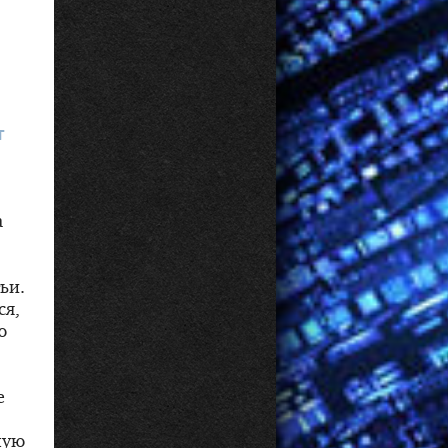
т
а
ьи.
ся,
ю
е
ную