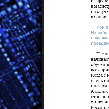
и заруб
в магист
на обуче
в Финлян
— Как в
Из набор
научную
проводи
— Нас не
начинает
обучения
всех при
Когда с 
очень и
информац
А сейчас
отношени
стипенди
России, 