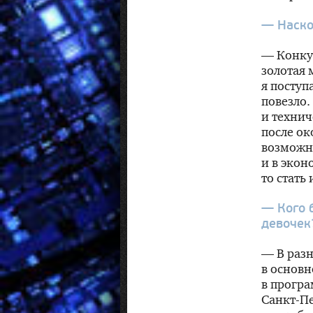
— Наско
— Конкур
золотая 
я поступ
повезло.
и технич
после ок
возможн
и в экон
то стать
— Кого 
девочек
— В раз
в основн
в програ
Санкт-П