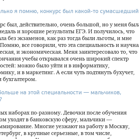
лько я помню, конкурс был
какой-то
сумасшедший
с был, действительно, очень большой, но у меня был
медаль и хорошие результаты ЕГЭ. И получилось, что
ала без экзаменов, как раз тогда были льготы, и мне
 Помню, все говорили, что эта специальность и научна
еская, и экономическая. Меня заинтересовало то, что
ончания учебы открывался очень широкий спектр
остей: можно было уйти и в информатику,
омику, и в маркетинг. А если чуть подтянуть бухучет,
 и бухгалтером.
больше на этой специальности — мальчиков,
?
ных наборах
по-разному
. Девочки после обучения
ом уходят в банковскую сферу, мальчики —
ммирование. Многие уезжают на работу в Москву,
етербург
, в крупные серьезные, в том числе,