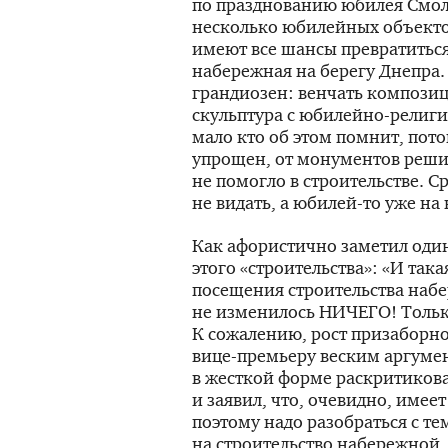
по празднованию юбилея Смол
несколько юбилейных объектов
имеют все шансы превратиться
набережная на берегу Днепра.
грандиозен: венчать компози
скульптура с
юбилейно-религ
мало кто об этом помнит, пото
упрощен, от монументов решил
не помогло в строительстве. С
не видать, а
юбилей-то
уже на 
Как афористично заметил один
этого «строительства»: «И така
посещения строительства наб
не изменилось НИЧЕГО! Тольк
К сожалению, рост призаборно
вице-премьеру
веским аргумен
в жесткой форме раскритикова
и заявил, что, очевидно, имее
поэтому надо разобраться с те
на строительство набережной.