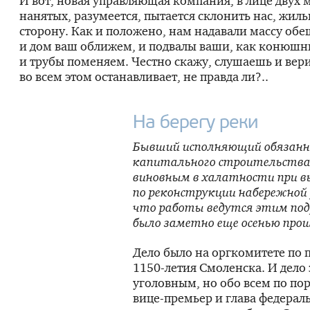
И вот, новая управляющая компания, в лице двух 
нанятых, разумеется, пытается склонить нас, жиль
сторону. Как и положено, нам надавали массу об
и дом ваш оближем, и подвалы ваши, как конюшн
и трубы поменяем. Честно скажу, слушаешь и вер
во всем этом останавливает, не правда ли?..
На берегу реки
Бывший исполняющий обязанн
капитального строительства
виновным в халатности при в
по реконструкции набережной 
что работы ведутся этим под
было заметно еще осенью прош
Дело было на оргкомитете по 
1150-летия
Смоленска. И дело 
уголовным, но обо всем по по
вице-премьер
и глава федерал