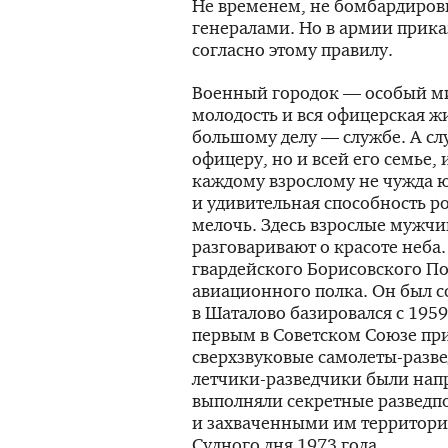
Не временем, не бомбардиров
генералами. Но в армии прика
согласно этому правилу.
Военный городок — особый мир
молодость и вся офицерская ж
большому делу — службе. А сл
офицеру, но и всей его семье, 
каждому взрослому не чужда 
и удивительная способность 
мелочь. Здесь взрослые мужчи
разговаривают о красоте неба
гвардейского Борисовского П
авиационного полка. Он был с
в Шаталово базировался с 1959
первым в Советском Союзе пр
сверхзвуковые
самолеты-разв
летчики-разведчики
были напр
выполняли секретные разведп
и захваченными им территория
Судного дня 1973 года.