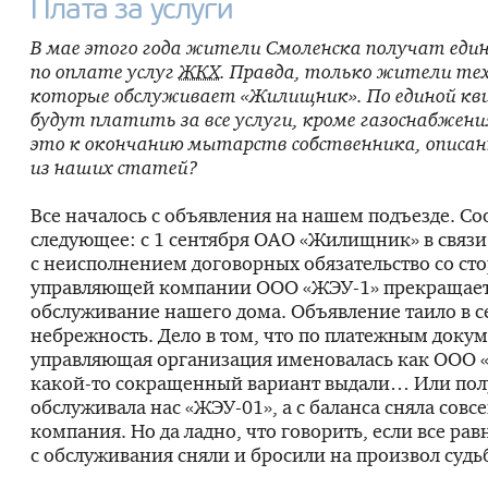
Плата за услуги
В мае этого года жители Смоленска получат еди
по оплате услуг
ЖКХ
. Правда, только жители тех
которые обслуживает «Жилищник». По единой кв
будут платить за все услуги, кроме газоснабжени
это к окончанию мытарств собственника, описан
из наших статей?
Все началось с объявления на нашем подъезде. Со
следующее: с 1 сентября
ОАО «Жилищник»
в связи
с неисполнением договорных обязательство со с
управляющей компании
ООО «ЖЭУ-1»
прекращает
обслуживание нашего дома. Объявление таило в с
небрежность. Дело в том, что по платежным доку
управляющая организация именовалась как
ООО 
какой-то
сокращенный вариант выдали… Или полу
обслуживала нас
«ЖЭУ-01»
, а с баланса сняла совс
компания. Но да ладно, что говорить, если все рав
с обслуживания сняли и бросили на произвол судь