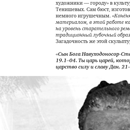
художники — городу» в
культ
Тенишевых. Сам бюст, изготов
немного игрушечным. «
Конён
материалом, в этой работе ка
на уровень старательного рем
традиционный лубочный обра
Загадочность же этой скульпт
«
Сын Бога
Навуходоносор-Ст
19.1–04. Ты царь царей, кот
царство силу и славу Дан. 21