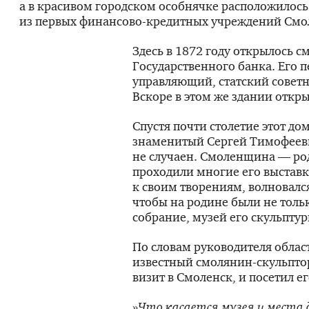
а в красивом городском особнячке расположилось
из первых
финансово-кредитных
учреждений Смо
Здесь в 1872 году открылось с
Государственного банка. Его 
управляющий, статский совет
Вскоре в этом же здании откры
Спустя почти столетие этот до
знаменитый Сергей Тимофеев
не случаен. Смоленщина — ро
проходили многие его выставк
к своим творениям, волновался 
чтобы на родине были не толь
собрание, музей его скульптур
По словам руководителя обла
известный
смолянин-скульпто
визит в Смоленск, и посетил е
»
Что касается музея и места 