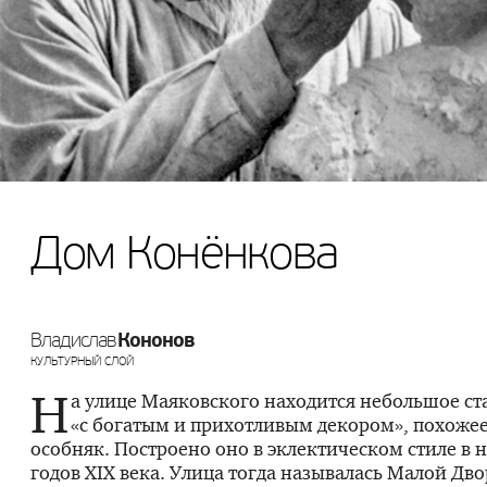
Дом Конёнкова
Кононов
Владислав
КУЛЬТУРНЫЙ СЛОЙ
Н
а улице Маяковского находится небольшое ст
«с богатым и прихотливым декором», похожее
особняк. Построено оно в эклектическом стиле в 
годов XIX века. Улица тогда называлась Малой Дв