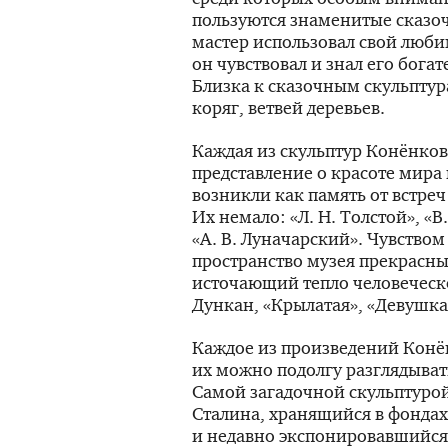
пользуются знаменитые сказоч
мастер использовал свой люби
он чувствовал и знал его бог
Близка к сказочным скульптура
коряг, ветвей деревьев.
Каждая из скульптур Конёнков
представление о красоте мира
возникли как память от встр
Их немало:
«Л. Н. Толстой»
,
«В
«А. В. Луначарский»
. Чувство
пространство музея прекрасны
источающий тепло человеческ
Дункан, «Крылатая», «Девушка
Каждое из произведений Кон
их можно подолгу разглядыват
Самой загадочной скульптурой
Сталина, хранящийся в фонда
и недавно экспонировавшийся