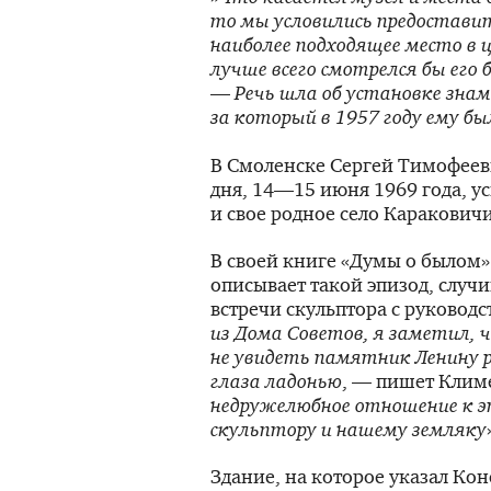
то мы условились предостави
наиболее подходящее место в ц
лучше всего смотрелся бы его
—
Речь шла об установке зна
за который в 1957 году ему б
В Смоленске Сергей Тимофеев
дня,
14—15 июня
1969 года, ус
и свое родное село Каракович
В своей книге «Думы о былом
описывает такой эпизод, слу
встречи скульптора с руководс
из Дома Советов, я заметил, 
не увидеть памятник Ленину
глаза ладонью
, — пишет Клим
недружелюбное отношение к 
скульптору и нашему земляку
Здание, на которое указал Кон