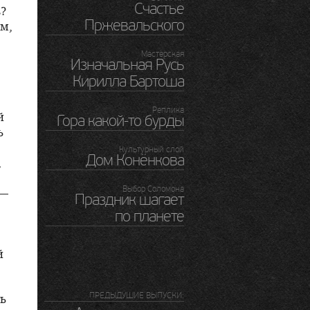
Счастье
в?
Пржевальского
м,
Мастерская
Изначальная Русь
Кирилла Бартоша
Реплика
й
Гора
какой-то
бурды
ь
Культурный слой
Дом Конёнкова
,
Выбор Соломона
 —
Праздник шагает
по планете
й
ПРЕДЫДУШИЕ ВЫПУСКИ:
ь