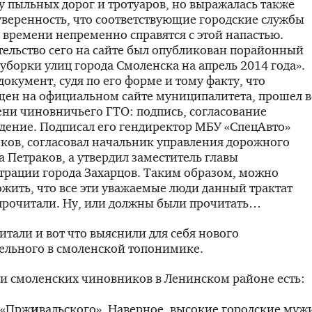
у пыльных дорог и тротуаров, но выражалась также
уверенность, что соответствующие городские службы
 времени непременно справятся с этой напастью.
тельство сего на сайте был опубликован порайонный
уборки улиц города Смоленска на апрель 2014 года».
окумент, судя по его форме и тому факту, что
щен на официальном сайте муниципалитета, прошел в
ени чиновничьего ГТО: подпись, согласование
дение. Подписал его гендиректор МБУ «СпецАвто»
ов, согласовал начальник управления дорожного
а Петраков, а утвердил заместитель главы
трации города Захарцов. Таким образом, можно
жить, что все эти уважаемые люди данный трактат
прочитали. Ну, или должны были прочитать…
тали и вот что выяснили для себя нового
ельного в смоленской топонимике.
и смоленских чиновников в Ленинском районе есть:
 «Прж
и
вальского». Наверное, высокие городские муж