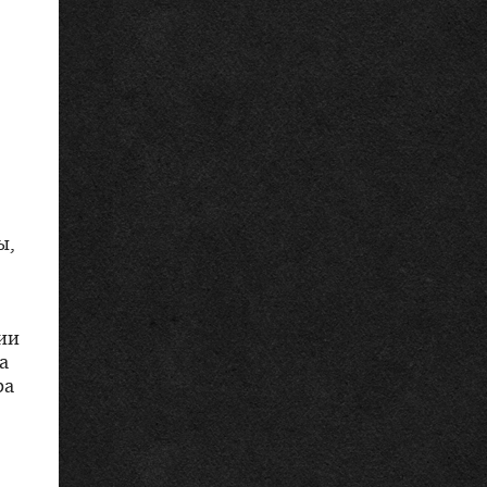
ы,
ии
а
ра