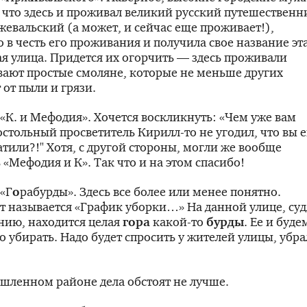
 что здесь и проживал великий русский путешественн
ржевальский
(а может, и сейчас еще проживает!),
 в честь его проживания и получила свое название эт
я улица. Придется их огорчить — здесь проживали
ают простые смоляне, которые не меньше других
 от пыли и грязи.
«К. и Мефодия». Хочется воскликнуть: «Чем уже вам
остольный просветитель
Кирилл-то
не угодил, что вы 
атили?!" Хотя, с другой стороны, могли же вообще
 «Мефодия и К». Так что и на этом спасибо!
«Г
о
рабурды». Здесь все более или менее понятно.
 называется «График уборки…» На данной улице, суд
нию, находится целая
гора
какой-то
бурды
. Ее и буде
 убирать. Надо будет спросить у жителей улицы, убр
шленном районе дела обстоят не лучше.