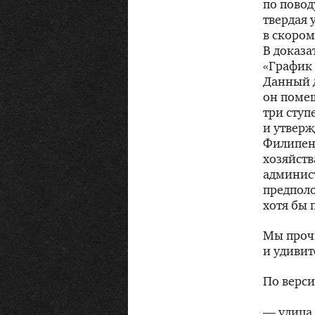
по повод
твердая 
в скором
В доказа
«График 
Данный д
он поме
три ступ
и утверж
Филипенк
хозяйств
админис
предполо
хотя бы 
Мы прочи
и удивит
По верси
— улица