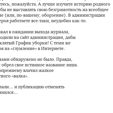
тесь, пожалуйста. А лучше изучите историю родного
обы не выставлять свою безграмотность на всеобщее
ие (или,
по-вашему
, оборзение). В администрации
ероя
работаете
все-таки
, неудобно
как-то
.
лежал в ожидании выхода журнала,
одили на сайт администрации, дабы
еклятый График уборки! С теми же
я на «глумление» в Интернете.
нами обнаружено не было. Правда,
 обрел свое истинное название лишь
по­прежнему влачил жалкое
ного «валка».
елали… и публикацию отменять
омнился…