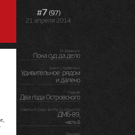
#7
(97)
21 апреля 2014
От редакции
Пока суд да дело
Знаки с пробелами
Удивительное: рядом
и далеко
Главная
Два года Островского
Советский Союз: взгляд из прошлого
ДМБ-89
,
е,
часть 6
е
Земляки