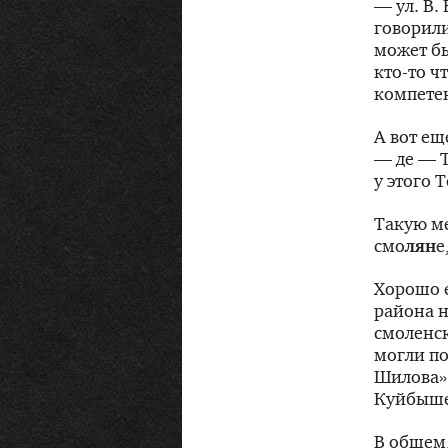
— ул. В. 
говорили
может бы
кто-то
чт
компете
А вот ещ
— де — Т
у этого 
Такую ме
смо
лян
е
Хорошо е
района н
смоленск
могли по
Шилова» 
Куйбышев
В общем,