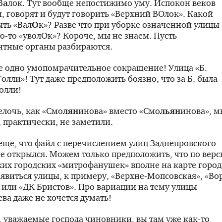
В
а
лок. Тут вообще непостижимо уму. Испокон веков
, говорят и будут говорить «Верхний ВОлок». Какой
ть «Вал
О
к»? Разве что при уборке означенной улицы
о-то
«уволОк»? Короче, мы не знаем. Пусть
нтные органы разбираются.
е одно умопомрачительное сокращение! Улица «Б.
олли»! Тут даже предположить боязно, что за Б. была
Толли!
лочь, как «Смо
лян
инова» вместо «Смо
льян
инова», м
, практически, не заметили.
ще, что файл с перечислением улиц Заднепровского
е открылся. Можем только предположить, что по верс
их городских «митрофанушек» вполне на карте город
явиться улицы, к примеру,
«Верхне-Мопсовская»
, «Во
или «ДК Бристов». Про вариации на тему улицы
а даже не хочется думать!
 уважаемые господа чиновники, вы там уже
как-то