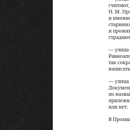
считают,
Н. М. П
и именно
старинна
и прожив
страдают
— улица 
Равноап
так сокр
написать
— улица 
Документ
по назва
прилежно
или нет.
В Промы