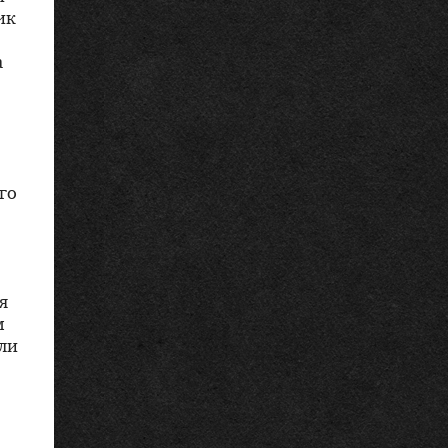
ик
а
его
я
м
али