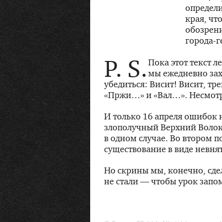
определи
края, чт
обозрен
города-г
P. S.
Пока этот текст 
мы ежедневно зах
убедиться: Висит! Висит, тр
«Пржи…» и «Вал…». Несмотр
И только 16 апреля ошибок 
злополучный Верхний Волок
в одном случае. Во втором 
существование в виде невнят
Но скрины мы, конечно, сд
не стали — чтобы урок зап