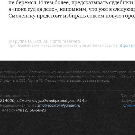
не беремся. И тем более, предсказывать судебный 
а «пока суд да дело», напомним, что уже в следую
Смоленску предстоит избирать совсем новую горо
© Группа ГС, Ltd. All rights reserved.
При перепечатке материалов обязательна активная ссылка
http://
sm
Информационно-аналитический журнал «О чем говорит Смоленск» зарегистрирован в У
информационных технологий и массовых коммуникаций по Смоленской области. Свидетел
Учредитель ООО «Группа ГС». Периодичность выхода: два раза в месяц.
Адрес редакции
Главны
214000, г.Смоленск, ул.Октябрьской рев. д.14а
Шеф–ре
Редакционная почта
smolredaktor@yandex.ru
Политик
Телефон
(4812) 56-58-23