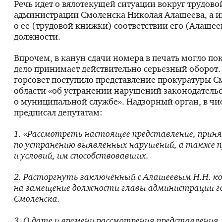
Речь идет о вялотекущей ситуации вокруг трудов
администрации Смоленска Николая Алашеева, а 
о ее (трудовой книжки) соответствии его (Алашее
должности.
Впрочем, в канун сдачи номера в печать могло пок
дело принимает действительно серьезный оборот
горсовет поступило представление прокуратуры 
области «об устранении нарушений законодательс
о муниципальной службе». Надзорный орган, в чис
предписал депутатам:
1.
«
Рассмотреть настоящее представление, прин
по устранению выявленных нарушений, а также 
и условий, им способствовавших.
2. Расторгнуть заключённый с Алашеевым Н.Н. 
на замещение должности главы администрации г
Смоленска.
3. О дате и времени рассмотрения представления