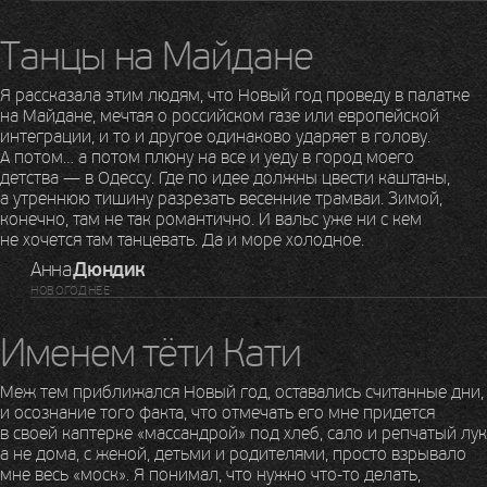
Танцы на Майдане
Я рассказала этим людям, что Новый год проведу в палатке
на Майдане, мечтая о российском газе или европейской
интеграции, и то и другое одинаково ударяет в голову.
А потом… а потом плюну на все и уеду в город моего
детства — в Одессу. Где по идее должны цвести каштаны,
а утреннюю тишину разрезать весенние трамваи. Зимой,
конечно, там не так романтично. И вальс уже ни с кем
не хочется там танцевать. Да и море холодное.
Анна
Дюндик
НОВОГОДНЕЕ
Именем тёти Кати
Меж тем приближался Новый год, оставались считанные дни,
и осознание того факта, что отмечать его мне придется
в своей каптерке «массандрой» под хлеб, сало и репчатый лук
а не дома, с женой, детьми и родителями, просто взрывало
мне весь «моск». Я понимал, что нужно
что-то
делать,