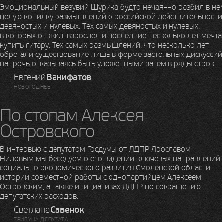
Эмоциональный везувий Шурика будто нечаянно разбил в не
целую копилку размышлений о российской действительности
девяностых и нулевых. Тех самых девяностых и нулевых,
в которых он жил, взрослел и последние несколько лет мечт
купить гитару. Тех самых размышлений, что несколько лет
обретали существование лишь в форме застольных дискуссий
напрочь отказываясь быть уложенными затем в ряды строк.
Евгений
Ванифатов
НОВОГОДНЕЕ
По стопам Алексея
Островского
В интервью с депутатом Госдумы от ЛДПР Ярославом
Ниловым мы беседуем о его видении ключевых направлений
социально-экономического
развития Смоленской области,
истории совместной работы с однопартийцем Алексеем
Островским, а также инициативах ЛДПР по сокращению
депутатских расходов.
Светлана
Савенок
ТРИБУНА ДЕПУТАТА