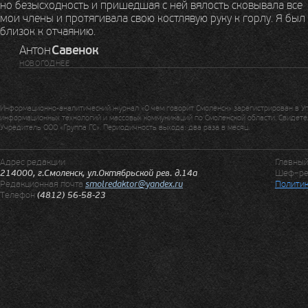
но безысходность и пришедшая с ней вялость сковывала все
мои члены и протягивала свою костлявую руку к горлу. Я был
близок к отчаянию.
Антон
Савенок
НОВОГОДНЕЕ
Информационно-аналитический журнал «О чем говорит Смоленск» зарегистрирован в У
информационных технологий и массовых коммуникаций по Смоленской области. Свидетел
Учредитель ООО «Группа ГС». Периодичность выхода: два раза в месяц.
Адрес редакции
Главны
214000, г.Смоленск, ул.Октябрьской рев. д.14а
Шеф–ре
Редакционная почта
smolredaktor@yandex.ru
Политик
Телефон
(4812) 56-58-23