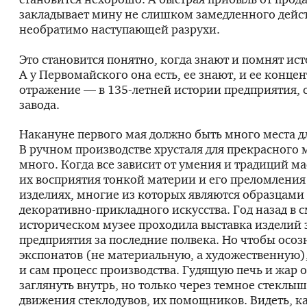
закладывает мину не слишком замедленного дейст
необратимо наступающей разрухи.
Это становится понятно, когда знают и помнят ис
А у Первомайского она есть, ее знают, и ее конц
отражение — в
135-летней
истории предприятия, 
завода.
Накануне первого мая должно быть много места д
В ручном производстве хрусталя для прекрасного 
много. Когда все зависит от умения и традиций ма
их восприятия тонкой материи и его преломления
изделиях, многие из которых являются образцами
декоративно-прикладного
искусства. Год назад в
историческом музее проходила выставка изделий 
предприятия за последние полвека. Но чтобы осоз
экспонатов (не материальную, а художественную),
и сам процесс производства. Гудящую печь и жар 
заглянуть внутрь, но только через темное стеклыш
движения стеклодувов, их помощников. Видеть, к