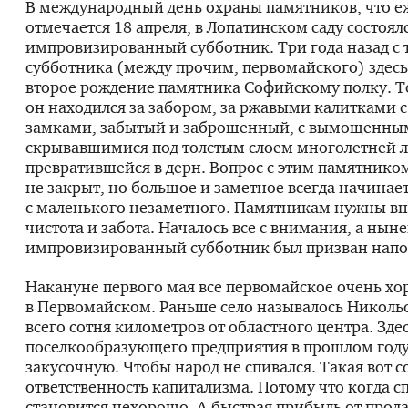
В международный день охраны памятников, что е
отмечается 18 апреля, в Лопатинском саду состоял
импровизированный субботник. Три года назад с 
субботника (между прочим, первомайского) здесь
второе рождение памятника Софийскому полку. Т
он находился за забором, за ржавыми калитками 
замками, забытый и заброшенный, с вымощенны
скрывавшимися под толстым слоем многолетней л
превратившейся в дерн. Вопрос с этим памятнико
не закрыт, но большое и заметное всегда начинае
с маленького незаметного. Памятникам нужны в
чистота и забота. Началось все с внимания, а ны
импровизированный субботник был призван напо
Накануне первого мая все первомайское очень х
в Первомайском. Раньше село называлось Никольс
всего сотня километров от областного центра. Зде
поселкообразующего предприятия в прошлом году
закусочную. Чтобы народ не спивался. Такая вот 
ответственность капитализма. Потому что когда с
становится нехорошо. А быстрая прибыль от прод