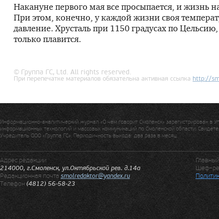
Накануне первого мая все просыпается, и жизнь н
При этом, конечно, у каждой жизни своя температ
давление. Хрусталь при 1150 градусах по Цельсию
только плавится.
© Группа ГС, Ltd. All rights reserved.
При перепечатке материалов обязательна активная ссылка
http://
sm
Информационно-аналитический журнал «О чем говорит Смоленск» зарегистрирован в У
информационных технологий и массовых коммуникаций по Смоленской области. Свидетел
Учредитель ООО «Группа ГС». Периодичность выхода: два раза в месяц.
Адрес редакции
Главны
214000, г.Смоленск, ул.Октябрьской рев. д.14а
Шеф–ре
Редакционная почта
smolredaktor@yandex.ru
Политик
Телефон
(4812) 56-58-23