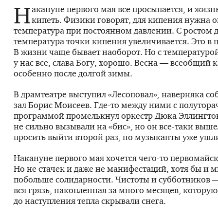
Н
акануне первого мая все просыпается, и жизн
кипеть. Физики говорят, для кипения нужна 
температура при постоянном давлении. С ростом 
температура точки кипения увеличивается. Это в 
В жизни чаще бывает наоборот. Но с температуро
у нас все, слава Богу, хорошо. Весна — всеобщий 
особенно после долгой зимы.
В драмтеатре выступил «Лесоповал», наверняка со
зал Борис Моисеев.
Где-то
между ними с полутора
программой промелькнул оркестр Дюка Эллингтон
не сильно вызывали на «бис», но он
все-таки
вышел
просить выйти второй раз, но музыканты уже ушл
Накануне первого мая хочется
чего-то
первомайск
Но не стачек и даже не манифестаций, хотя бы и 
побольше солидарности. Чистоты и субботников 
вся грязь, накопленная за много месяцев, которую
до наступления тепла скрывали снега.