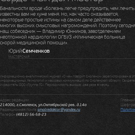
Банальности вроде «болезнь легче предупредить, чем лечить
известны вам не хуже меня. Но, как часто оказывается,
некоторые простые истины на самом деле действеннее
многих высоких смысловых нагромождений. Поэтому сегодн
наш собеседник — Владимир Юнников, завотделением
неотложной кардиологии ОГБУЗ «Клиническая больница
скорой медицинской помощи».
Юрий
Семченков
МАСТЕРСКАЯ
Информационно-аналитический журнал «О чем говорит Смоленск» зарегистрирован в У
информационных технологий и массовых коммуникаций по Смоленской области. Свидетел
Учредитель ООО «Группа ГС». Периодичность выхода: два раза в месяц.
Адрес редакции
Главны
214000, г.Смоленск, ул.Октябрьской рев. д.14а
Шеф–ре
Редакционная почта
smolredaktor@yandex.ru
Политик
Телефон
(4812) 56-58-23