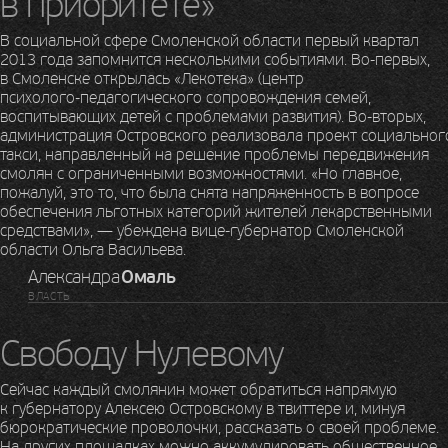
в приоритете»
В социальной сфере Смоленской области первый квартал
2013 года запомнится несколькими событиями.
Во-первых
,
в Смоленске открылась «Лекотека» (центр
психолого-педагогического
сопровождения семей,
воспитывающих детей с проблемами развития).
Во-вторых
,
администрация Островского реализовала проект социальног
такси, направленный на решение проблемы передвижения
смолян с ограниченными возможностями. «Но главное,
пожалуй, это то, что была снята напряженность в вопросе
обеспечения льготных категорий жителей лекарственными
средствами», — убеждена
вице-губернатор
Смоленской
области Ольга Васильева.
Александра
Омаль
ВЛАСТЬ
Свободу Нулевому
Сейчас каждый смолянин может обратиться напрямую
к губернатору Алексею Островскому в твиттере и, минуя
бюрократические проволочки, рассказать о своей проблеме.
На других площадках можно аккумулировать общественное