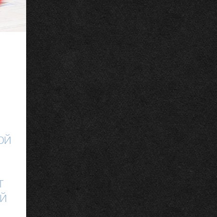
ой
т
й