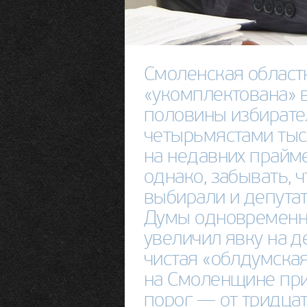
Смоленская област
«укомплектована» 
половины избирате
четырьмястами тыс
на недавних прайме
однако, забывать, 
выбирали и депутат
Думы одновременно
увеличил явку на д
чистая «облдумская
на Смоленщине при
порог — от тридца