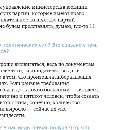
я управление министерства юстиции
ских партий, которые имеют право
кончательное количество партий —
не будем представлять, думаю,
где-то
11
 политических сил? Это связано с тем,
ься?
 проще выдвигаться, ведь по документам
Более того, законодательство даже
 в том, что произошла либерализация
иях. Если раньше требования
и были достаточно большими — пятьдесят
статочно и пятисот человек, чтобы создать
вязи с этим, конечно, количество
ии выросло — сейчас их уже
емидесяти.
 У нас ведь сейчас получается, что