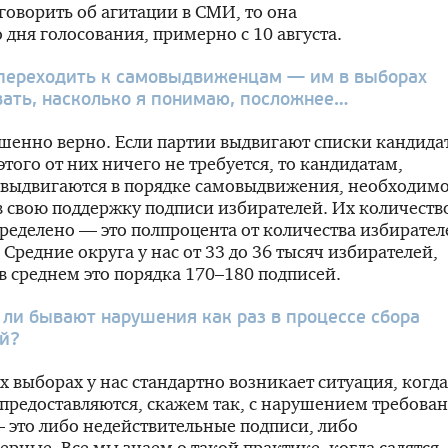
 говорить об агитации в СМИ, то она
о дня голосования, примерно с 10 августа.
переходить к самовыдвиженцам — им в выборах
вать, насколько я понимаю, посложнее…
енно верно. Если партии выдвигают списки кандида
этого от них ничего не требуется, то кандидатам,
 выдвигаются в порядке самовыдвижения, необходим
в свою поддержку подписи избирателей. Их количеств
ределено — это полпроцента от количества избирател
. Средние округа у нас от 33 до 36 тысяч избирателей,
в среднем это порядка 170–180 подписей.
 ли бывают нарушения как раз в процессе сбора
й?
х выборах у нас стандартно возникает ситуация, когда
предоставляются, скажем так, с нарушением требова
 это либо недействительные подписи, либо
ерные. Все мы знаем о такой практике, когда садятся