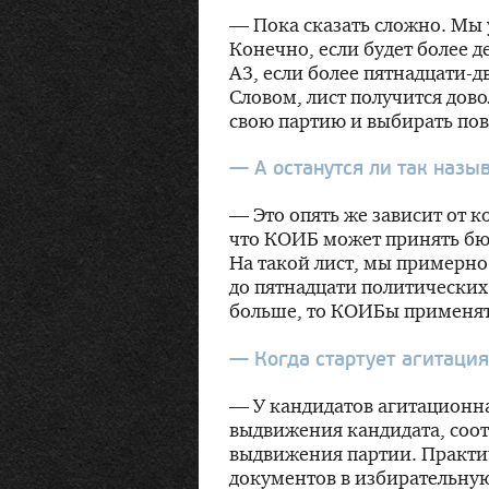
— Пока сказать сложно. Мы 
Конечно, если будет более 
А3, если более
пятнадцати-д
Словом, лист получится дов
свою партию и выбирать пов
— А останутся ли так наз
— Это опять же зависит от 
что КОИБ может принять бюл
На такой лист, мы примерно
до пятнадцати политических
больше, то КОИБы применять
— Когда стартует агитаци
— У кандидатов агитационна
выдвижения кандидата, соот
выдвижения партии. Практич
документов в избирательную