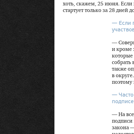
хоть, скажем, 25 июня. Если
стартует только за 28 дней д
— Если 
участво
— Соверш
и кроме 
которые
собрать 
также оп
в округе
поэтому 
— Часто
подписе
— На все
подписи 
закона —
недостов