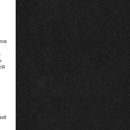
тов
о
о
ей
ний