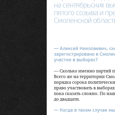
на сентябрьских в
пятого созыва и п
Смоленской област
— Алексей Николаевич, ск
зарегистрировано в Смолен
участие в выборах?
— Сколько именно партий пр
Всего же на территории См
порядка сорока политически
право участвовать в выборах
пока сказать сложно. По наш
до двадцати.
— Когда в таком случае мы