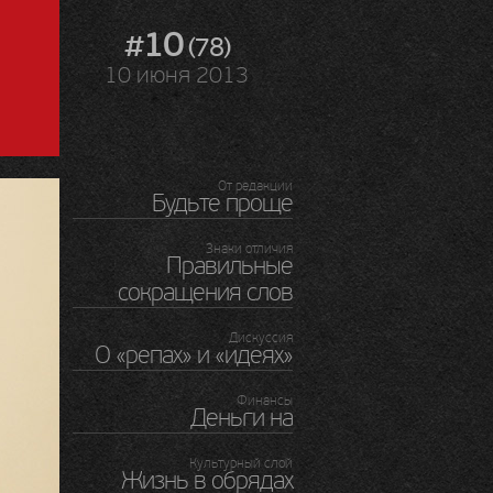
#10
(78)
10 июня 2013
От редакции
Будьте проще
Знаки отличия
Правильные
сокращения слов
Дискуссия
О «репах» и «идеях»
Финансы
Деньги на
Культурный слой
Жизнь в обрядах