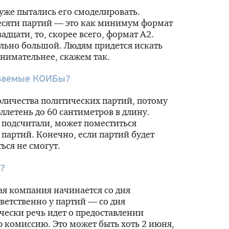
уже пытались его смоделировать.
десяти партий — это как минимум формат
вадцати
, то, скорее всего, формат А2.
ольно большой. Людям придется искать
нимательнее, скажем так.
ываемые КОИБы?
количества политических партий, потому
летень до 60 сантиметров в длину.
 подсчитали, может поместиться
 партий. Конечно, если партий будет
ся не смогут.
я?
я компания начинается со дня
ветственно у партий — со дня
ески речь идет о предоставлении
 комиссию. Это может быть хоть 2 июня,