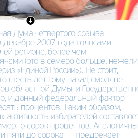
ная Дума четвертого созыва
в декабре 2007 года голосами
лей региона, более чем
ячами (это в семеро больше, нежели
риз «Единой России»). Не стоит,
что шесть лет тому назад смоляне
ов областной Думы, и Государственн
, и данный федеральный фактор
есять процентов. Таким образом,
» активность избирателей составляе
мерно сорок процентов. Аналогичны
ти пяти до сорока — предрекает