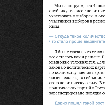
— Мы планируем, что 4 июл
опубликует список политиче
участвовать в выборах. А о
участников выборов в регио
июля.
— Откуда такое количество
что стало проще выдвигат
— Я бы не сказал, что стало
все осталось как и раньше. 
немножко усложняется. Дело
закона о политических парт
по количеству членов парти
тысяч человек, то сейчас до
свою политическую силу. В с
политических партий в Росс
зарегистрировано порядка с
— Давно пошел такой рост?