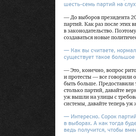
шесть-семь
партий на слух
— До выборов президента 20
партий. Как раз после этих
в законодательство. Поэтому
создаваться новые политиче
— Как вы считаете, нормаль
существует такое большое
— Это, конечно, вопрос рит
и протесты — все говорили о
быть больше. Предоставили 
столько партий, давайте верн
уж вышли на улицы с требо
системы, давайте теперь уж 
— Интересно. Сорок партий
в выборах. А как тогда бу
ведь получится, чтобы вм