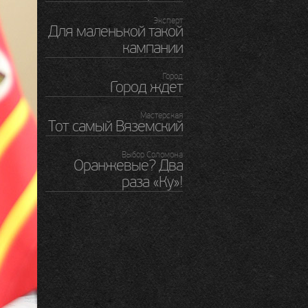
Эксперт
Для маленькой такой
кампании
Город
Город ждет
Мастерская
Тот самый Вяземский
Выбор Соломона
Оранжевые? Два
раза «Ку»!