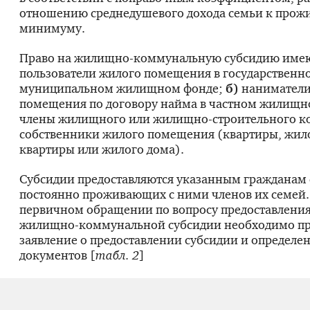
отношению среднедушевого дохода семьи к прож
минимуму.
Право на
жилищно-коммунальную
субсидию име
пользователи жилого помещения в государственн
муниципальном жилищном фонде;
б)
наниматели
помещения по договору найма в частном жилищн
члены жилищного или
жилищно-строительного
ко
собственники жилого помещения (квартиры, жило
квартиры или жилого дома).
Субсидии предоставляются указанным гражданам 
постоянно проживающих с ними членов их семей.
первичном обращении по вопросу предоставлени
жилищно-коммунальной
субсидии необходимо пр
заявление о предоставлении субсидии и определе
документов [
табл. 2
]