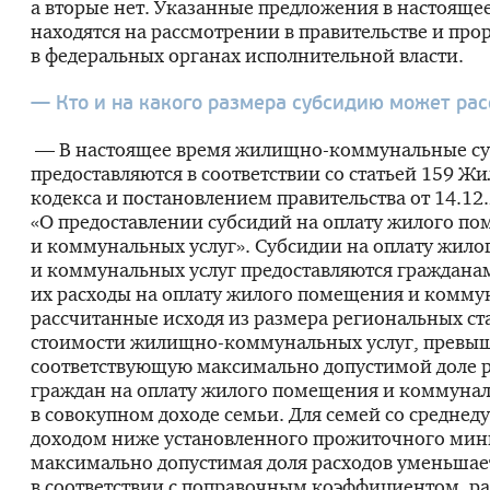
а вторые нет. Указанные предложения в настояще
находятся на рассмотрении в правительстве и пр
в федеральных органах исполнительной власти.
— Кто и на какого размера субсидию может ра
— В настоящее время
жилищно-коммунальные
су
предоставляются в соответствии со статьей 159 
кодекса и постановлением правительства от
14.12
«О предоставлении субсидий на оплату жилого п
и коммунальных услуг». Субсидии на оплату жил
и коммунальных услуг предоставляются гражданам
их расходы на оплату жилого помещения и коммун
рассчитанные исходя из размера региональных ст
стоимости
жилищно-коммунальных
услуг, превы
соответствующую максимально допустимой доле 
граждан на оплату жилого помещения и коммунал
в совокупном доходе семьи. Для семей со средне
доходом ниже установленного прожиточного ми
максимально допустимая доля расходов уменьшае
в соответствии с поправочным коэффициентом, р