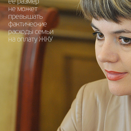
ее размер
не может
превышать
фактические
расходы семьи
на оплату ЖКУ