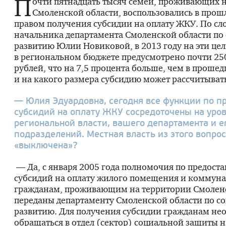
П
очти пятнадцать тысяч семей, проживающих 
Смоленской области, воспользовались в прош
правом получения субсидии на оплату ЖКУ. По сл
начальника департамента Смоленской области по
развитию Юлии Новиковой, в 2013 году на эти це
в региональном бюджете предусмотрено почти 2
рублей, что на 7,5 процента больше, чем в прошед
и на какого размера субсидию может рассчитыват
— Юлия Эдуардовна, сегодня все функции по п
субсидий на оплату ЖКУ сосредоточены на уро
региональной власти, вашего департамента и е
подразделений. Местная власть из этого вопро
«выключена»?
— Да, с января 2005 года полномочия по предост
субсидий на оплату жилого помещения и коммуна
гражданам, проживающим на территории Смоленс
переданы департаменту Смоленской области по с
развитию. Для получения субсидии гражданам не
обращаться в отдел (сектор) социальной защиты 