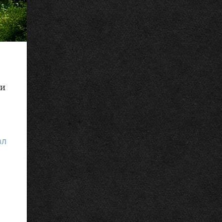
ри
ал