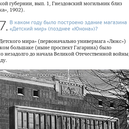
ой губернии, вып. 1, Гнездовский могильник близ
а», 1902).
7.
В каком году было построено здание магазина
«Детский мир» (позднее «Юнона»)?
Детского мира» (первоначально универмага «Люкс»)
ком большаке (ныне проспект Гагарина) было
о незадолго до начала Великой Отечественной войны
ду.