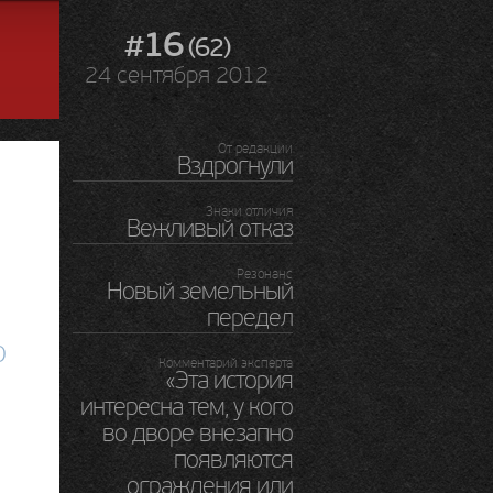
#16
(62)
24 сентября 2012
От редакции
Вздрогнули
Знаки отличия
Вежливый отказ
Резонанс
Новый земельный
передел
о
Комментарий эксперта
«Эта история
интересна тем, у кого
во дворе внезапно
появляются
ограждения или