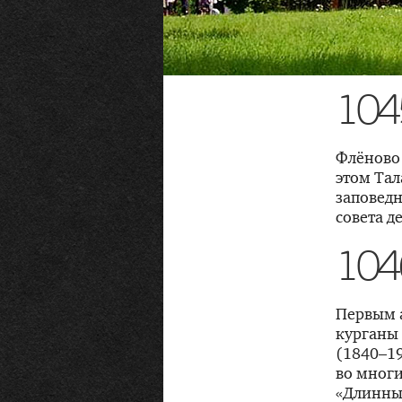
104
Флёново 
этом Та
заповед
совета де
104
Первым 
курганы
(1840–1
во многи
«Длинны