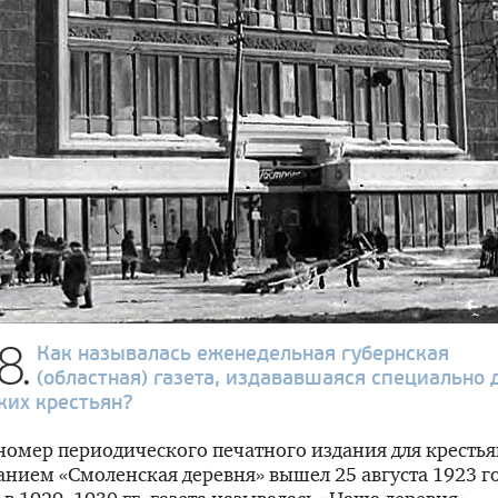
8.
Как называлась еженедельная губернская
(областная) газета, издававшаяся специально 
ких крестьян?
омер периодического печатного издания для крестья
анием «Смоленская деревня» вышел 25 августа 1923 го