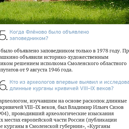
5.
Когда Флёново было объявлено
заповедником?
было объявлено заповедником только в 1978 году. П
лашкино объявили историко-художественным
ником решением исполкома Смоленского областного
путатов от 9 августа 1946 года.
6.
Кто из археологов впервые выявил и исследов
длинные курганы кривичей
VIII–IX
веков?
археологом, изучавшим на основе раскопок длинные
 кривичей
VIII–IX
веков, был Владимир Ильич Сизов
904), проводивший археологические изыскания
х местах европейской части России (публикации
е курганы в Смоленской губернии», «Курганы