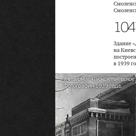
Смоленск
Смоленск
104
Здание «
на Киевс
построен
в 1939 го