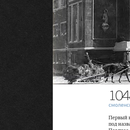
104
смоленс
Первый н
под назв