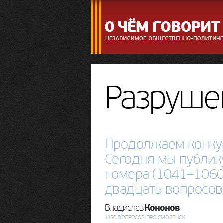
Разруше
Продолжаем конкур
Сегодня мы публик
номера (1041–1060
двадцать вопросов
Кононов
Владислав
1150 ВОПРОСОВ ПРО СМОЛЕНСК