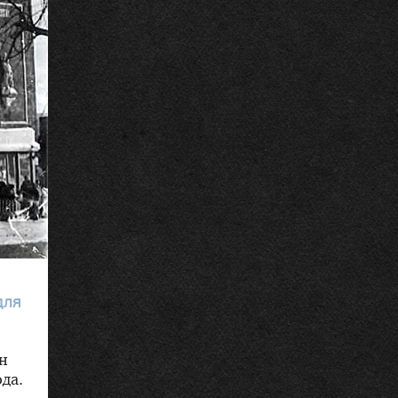
для
н
да.