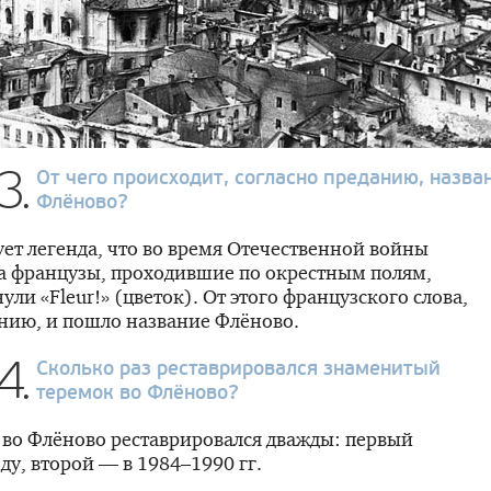
3.
От чего происходит, согласно преданию, назва
Флёново?
ет легенда, что во время Отечественной войны
а французы, проходившие по окрестным полям,
ули «Fleur!» (цветок). От этого французского слова,
нию, и пошло название Флёново.
4.
Сколько раз реставрировался знаменитый
теремок во Флёново?
во Флёново реставрировался дважды: первый
оду, второй — в
1984–1990 гг.