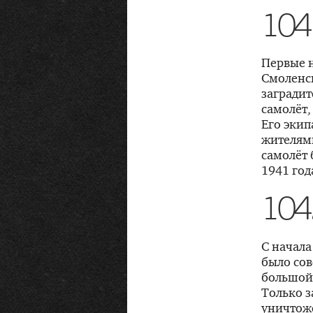
104
Первые 
Смоленск
заградит
самолёт
Его экип
жителям
самолёт 
1941 год
104
С начала
было со
большой
Только з
уничтоже