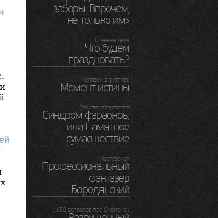
заборы. Впрочем,
н
не только им»
Главная тема
Что будем
праздновать?
.
Человек в футляре
ми
Момент истины
й
Свойства обозревателя
Синдром фараонов,
или Памятное
сумасшествие
ией
?
Мастерская
Профессиональный
й
фантазёр
их
Бородянский
1150 вопросов про Смоленск
Разрушенный