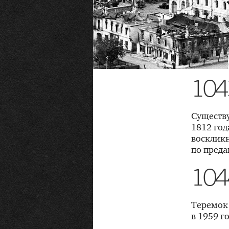
104
Существу
1812 год
воскликн
по преда
104
Теремок 
в 1959 г