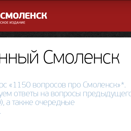
нный Смоленск
с «1150 вопросов про Смоленск»*.
уем ответы на вопросы предыдущег
), а также очередные
.