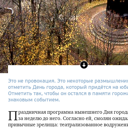
Это не провокация. Это некоторые размышления
отметить День города, который придётся на юб
Отметить так, чтобы он остался в памяти горо
знаковым событием.
П
раздничная программа нынешнего Дня города
за неделю до него. Согласно ей, смолян ожид
привычные зрелища: театрализованное водружени