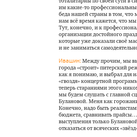
тоталитарны по своей сути в с
им
какие-то
профессиональные 
беда нашей страны в том, что
нам всё время кажется, что мы
Тут, конечно, и к профессиона
организации достойного праз
которые уже доказали своё мас
и не заниматься самодеятельн
Между прочим, мы выя
Ивашин:
города «строит» питерский ре
как я понимаю, и выбрал для н
«гвоздя» концертной программ
теперь стараниями этого нико
мы будем слушать с главной с
Булановой. Меня как горожани
Конечно, надо быть реалистам
бюджета, сравнивать прайсы…
выступления только Буланово
отказаться от всяческих «звёзд