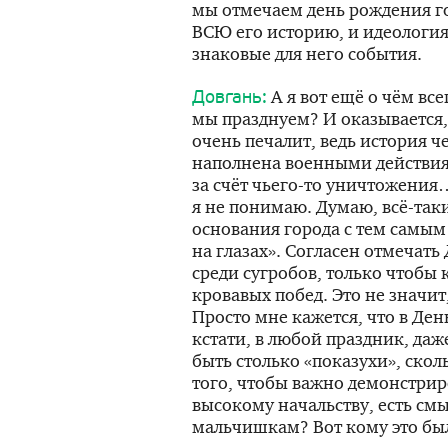
мы отмечаем день рождения го
ВСЮ его историю, и идеология
знаковые для него события.
А я вот ещё о чём вс
Довгань:
мы празднуем? И оказывается
очень печалит, ведь история че
наполнена военными действи
за счёт
чьего-то
уничтожения… 
я не понимаю. Думаю,
всё-так
основания города с тем самым
на глазах». Согласен отмечат
среди сугробов, только чтобы
кровавых побед. Это не значит
Просто мне кажется, что в Ден
кстати, в любой праздник, да
быть столько «показухи», скол
того, чтобы важно демонстрир
высокому начальству, есть см
мальчишкам? Вот кому это бы