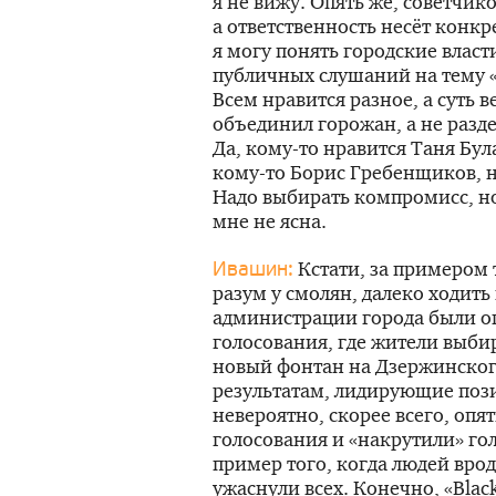
я не вижу. Опять же, советчик
а ответственность несёт конк
я могу понять городские влас
публичных слушаний на тему «
Всем нравится разное, а суть в
объединил горожан, а не разд
Да,
кому-то
нравится Таня Бул
кому-то
Борис Гребенщиков, н
Надо выбирать компромисс, но
мне не ясна.
Кстати, за примером 
Ивашин:
разум у смолян, далеко ходить
администрации города были о
голосования, где жители выби
новый фонтан на Дзержинского
результатам, лидирующие поз
невероятно, скорее всего, опя
голосования и «накрутили» гол
пример того, когда людей врод
ужаснули всех. Конечно, «Black