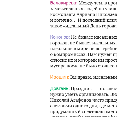
Между тем, в про
Балакирева:
замечательных людей на улиц
космонавта Адриана Николаева
и логично… И последний ключ
такое «идеальный День города
Не бывает идеальных
Кононов:
городов, не бывает идеальных 
идеальное в мире не востребо
о компромиссах. Нам нужен п
сплотит их и который им прост
мусора после не было стольк
Вы правы, идеальный
Ивашин:
Праздник — это спек
Довгань:
нужно уметь организовать. Зна
Николай Агафонов часто прид
спектакли одного дня, где мен
придуманный спектакль имени