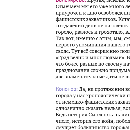
Балакирева:
Отмечаем мы его уже много лет
приурочен к дню освобождени
фашистских захватчиков. Кст
тот далёкий день не назовёшь:
горело, рвалось и грохотало, 
Так вот, именно с этим, мы, с
первого упоминания нашего г
своде. Тут всё совершенно поз
«Град велик и мног людьми». В
что более разных по своему на
празднования сложно придумат
две знаменательные даты нельз
Да, на протяжении во
Кононов:
города у нас хронологически п
от немецко-фашистских захват
однозначно сказать нельзя, в
Ведь история Смоленска начина
числе, история его войн, побед
смущает большинство горожан,