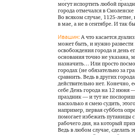
могут испортить любой праздн
города отмечался в Смоленске
Во всяком случае,
1125-летие
,
в мае, а не в сентябре. И так
А что касается дуали
Ивашин:
может быть, и нужно развести
освобождения города и день ег
основания точно не указана, 
назначить… Или просто посмотр
городах (не обязательно за гр
сравнить. Ведь в других город
действительно нет. Конечно, е
себе День города на 12 июня
праздник — и тут не поспориш
насколько я смею судить, этог
например, первая суббота опре
помогает избежать путаницы 
рабочего дня, на который при
Ведь в любом случае, сделать 