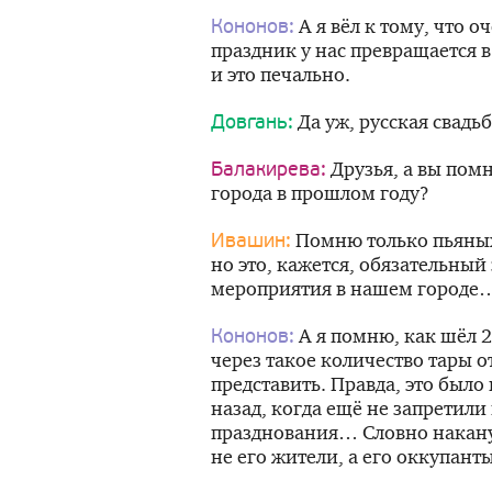
А я вёл к тому, что 
Кононов:
праздник у нас превращается в
и это печально.
Да уж, русская свадь
Довгань:
Друзья, а вы помн
Балакирева:
города в прошлом году?
Помню только пьяных
Ивашин:
но это, кажется, обязательный
мероприятия в нашем городе
А я помню, как шёл 2
Кононов:
через такое количество тары о
представить. Правда, это было 
назад, когда ещё не запретил
празднования… Словно накану
не его жители, а его оккупан