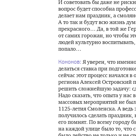
И советовать бы даже не рискн
вопрос будет способна профес
делает нам праздник, а смоля
А то так и будут всю жизнь дум
прекрасного… Да, в той же Г
от самих горожан, но чтобы эт
людей культурно воспитывать, 
попало…
Я уверен, что именно
Кононов:
делаться ставка при подготовк
сейчас этот процесс начался в
региона Алексей Островский п
решить сложнейшую задачу: сд
Надо сказать, что опыта у нас
массовых мероприятий не был
1125-летия
Смоленска. А ведь 
получилось сделать праздник,
его помнят. По всему городу 
на каждой улице было то, что 
было действо не только и не с