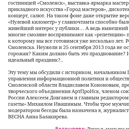
гостиницей «Смоленск», выставка-ярмарка мастер
прикладного искусства «Город мастеров», дискот
концерт, салют. На таком фоне даже открытие вер
«Нулевой километр» у главпочтамта способно был
живейший интерес у публики… А ведь нынешний 
многие смоляне воспринимают как «репетицию» п
к которому мы все готовимся уже несколько лет. 
Смоленска. Неужели и 25 сентября 2013 года не ос
горожан? Каким должно быть это празднование? И
идеальный праздник?..
Эту тему мы обсудили с историком, начальником 
управления информационной политики и обществ
Смоленской области Владиславом Кононовым, пр
творческого объединения АртПроИск, членом со
России Алексеем Довганем и главным редакторо
газеты» Михаилом Ивашиным. Чтобы трое мужчин
модератором беседы была назначена я, журналис
ВЕСНА Анна Балакирева.
Друзья, меньше не