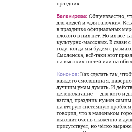
праздник…
Общеизвестно, чт
Балакирева:
для людей и «для галочки». Кст
в празднике официальных мер
плохого в них нет. Но их
всё-т
культурно-массовых. В связи с
году, когда мы будем с разма
Смоленска,
всё-таки
этот праз
на высоких гостей или на обы
Как сделать так, что
Кононов:
каждого смолянина я, наверное
лучшим умам думать. И действ
целеполагание — для кого и дл
взгляд, праздник нужен самим
на вторую системную проблему
говорил, что в маленьком гор
выходит очень слаженно и душ
присутствует, но чётко выраж