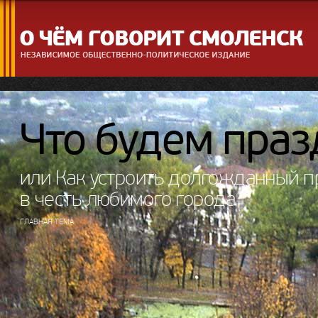
Что будем праз
или Как устроить долгожданный п
в честь любимого города
ГЛАВНАЯ ТЕМА