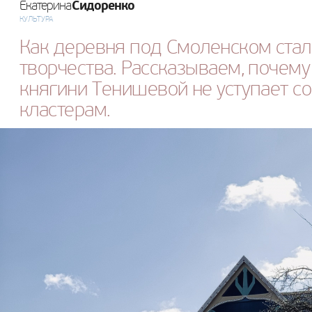
Сидоренко
Екатерина
КУЛЬТУРА
Как деревня под Смоленском стал
творчества. Рассказываем, почем
княгини Тенишевой не уступает с
кластерам.