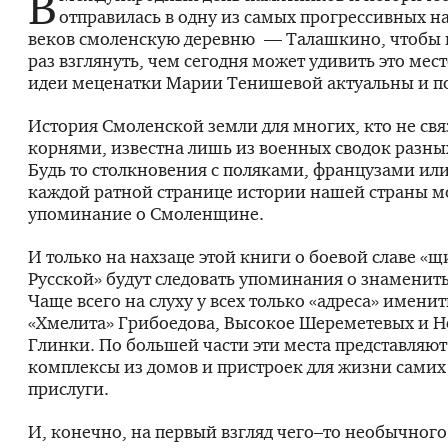
В
отправилась в одну из самых прогрессивных н
веков смоленскую деревню — Талашкино, чтобы 
раз взглянуть, чем сегодня может удивить это мес
идеи меценатки Марии Тенишевой актуальны и по
История Смоленской земли для многих, кто не свя
корнями, известна лишь из военных сводок разны
Будь то столкновения с поляками, французами и
каждой ратной странице истории нашей страны м
упоминание о Смоленщине.
И только на нахзаце этой книги о боевой славе «щ
Русской» будут следовать упоминания о знаменит
Чаще всего на слуху у всех только «адреса» имени
«Хмелита» Грибоедова, Высокое Шереметевых и Н
Глинки. По большей части эти места представляют
комплексы из домов и пристроек для жизни самих 
прислуги.
И, конечно, на первый взгляд чего–то необычного