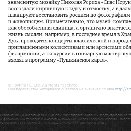
знаменитую мозайку Николая Рериха «Спас Неру
воссоздали кирпичную кладку и отмостку, а в да
планируют восстановить росписи по фотографиям
и живописцем. Примечательно, что музей–компле
как обособленная единица, а органично вплетаетс
жизнь смолян: например, в последнее время в Хра
Духа проводятся концерты классической и народн
приглашёнными коллективами или артистами об
филармонии, а экскурсии в гончарную мастерску
входят в программу «Пушкинская карта».
© Группа ГС, Ltd. All rights reserved.
При перепечатке материалов обязательна активная ссылка
http://
sm
Информационно-аналитический журнал «О чем говорит Смоленск» зарегистрирован в У
информационных технологий и массовых коммуникаций по Смоленской области. Свидетел
Учредитель ООО «Группа ГС». Периодичность выхода: два раза в месяц.