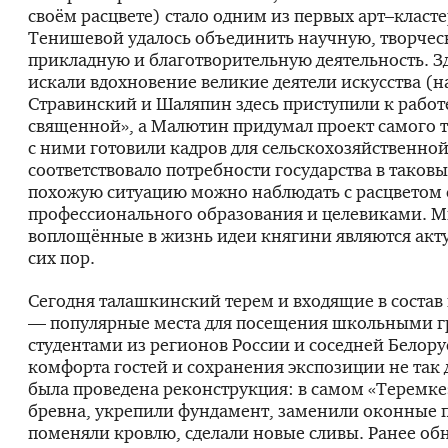
своём расцвете) стало одним из первых арт–класт
Тенишевой удалось объединить научную, творчес
прикладную и благотворительную деятельность. З
искали вдохновение великие деятели искусства (
Стравинский и Шаляпин здесь приступили к работ
священной», а Малютин придумал проект самого т
с ними готовили кадров для сельскохозяйственной
соответствовало потребности государства в таков
похожую ситуацию можно наблюдать с расцветом 
профессионального образования и целевиками. 
воплощённые в жизнь идеи княгини являются акт
сих пор.
Сегодня талашкинский терем и входящие в состав
— популярные места для посещения школьными г
студентами из регионов России и соседней Белору
комфорта гостей и сохранения экспозиции не так 
была проведена реконструкция: в самом «Теремке
бревна, укрепили фундамент, заменили оконные 
поменяли кровлю, сделали новые сливы. Ранее об