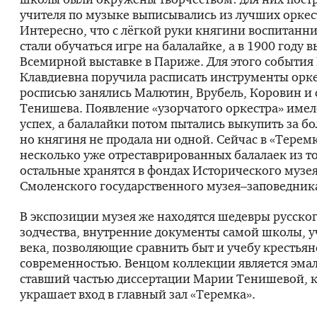
учителя по музыке выписывались из лучших оркес
Интересно, что с лёгкой руки княгини воспитан
стали обучаться игре на балалайке, а в 1900 году 
Всемирной выставке в Париже. Для этого события
Клавдиевна поручила расписать инструменты орк
росписью занялись Малютин, Врубель, Коровин и 
Тенишева. Появление «узорчатого оркестра» име
успех, а балалайки потом пытались выкупить за б
но княгиня не продала ни одной. Сейчас в «Терем
несколько уже отреставрированных балалаек из то
остальные хранятся в фондах Исторического музея
Смоленского государственного музея–заповедник
В экспозиции музея же находятся шедевры русско
зодчества, внутренние документы самой школы, 
века, позволяющие сравнить быт и учебу крестьян
современностью. Венцом коллекции является эмал
ставший частью диссертации Марии Тенишевой, 
украшает вход в главный зал «Теремка».