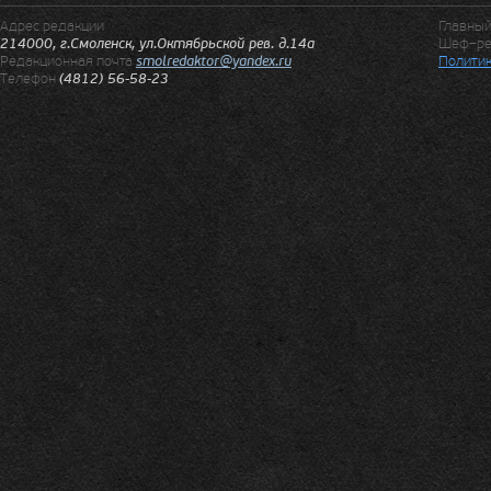
Адрес редакции
Главны
214000, г.Смоленск, ул.Октябрьской рев. д.14а
Шеф–ре
Редакционная почта
smolredaktor@yandex.ru
Политик
Телефон
(4812) 56-58-23