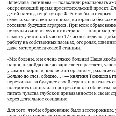
Вячеслава Тенишева — позволили реализовать а
опережающий время просветительский проект. Дл
детей на тогда ещё хуторе Флёново была открыта
сельскохозяйственная школа, которая на безвозм
готовила будущих аграриев. При этом образовани
получали одно из лучших в стране — например, т
языка у учеников было по 17 часов в неделю. Доба
работу на собственных пасеках, огородах, швейны
даже метеорологической станции.
«Мы больны, мы очень тяжко больны! Наша якоб
нация, не дойдя еще до зари своего рассвета, успе
у самого корня и, как ветхий организм, разлагает
Больно до слез, обидно…» — княгиня Тенишева г
переживала за будущее своей страны и пыталась 
построить основы для прогрессивного общества, к
питать чувства глубокой привязанности к своей ст
через деятельное созидание.
Для того, чтобы образование было всесторонним,
школы были окружены творчеством: для них постр