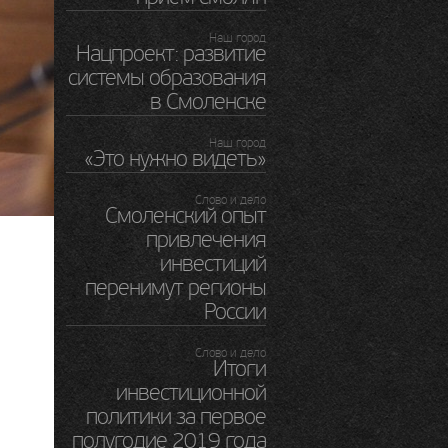
Наш город
Нацпроект: развитие
системы образования
в Смоленске
Наш город
«Это нужно видеть»
Слово и дело
Смоленский опыт
привлечения
инвестиций
перенимут регионы
России
Слово и дело
Итоги
инвестиционной
политики за первое
полугодие 2019 года