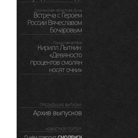
Смоленская областная Дума
Встреча с Героем
России Вячеславом
Бочаровым
Городская аптека
Кирилл Лыткин:
«Девяносто
процентов смолян
носят очки»
ПРЕДЫДУШИЕ ВЫПУСКИ:
Архив выпусков
НОВОСТНОЙ ПОРТАЛ:
СМОЛЕНСК
О чём говорит