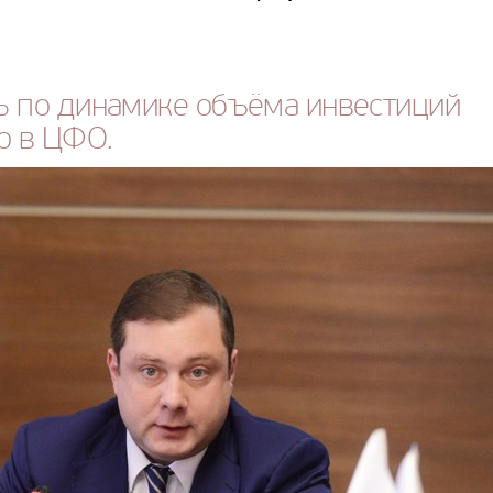
ь по динамике объёма инвестиций
о в ЦФО.