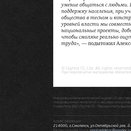
умение общаться с людьми. 
поддержку населения, при 
общества в тесном и конст
уровней власти мы совместн
национальные проекты, доб
чтобы смоляне реально ощ
труда»,
— подытожил Алекс
© Группа ГС, Ltd. All rights reserved
При перепечатке материалов обязател
Информационно-аналитический журнал «О чем говор
информационных технологий и массовых коммуникаци
Учредитель ООО «Группа ГС». Периодичность выхода:
Адрес редакции
214000, г.Смоленск, ул.Октябрьской рев. д
Редакционная почта
smolredaktor@yandex.ru