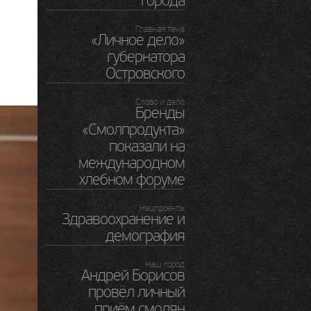
города
Главная тема
«Личное дело»
губернатора
Островского
Слово и дело
Бренды
«Смолпродукта»
показали на
международном
хлебном форуме
Нацпроекты
Здравоохранение и
демография
Наш город
Андрей Борисов
провёл личный
приём смолян