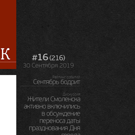
#16
(216)
30 Сентября 2019
Рейтинг событий
Сентябрь бодрит
Дискуссия
Жители Смоленска
активно включились
в обсуждение
переноса даты
празднования Дня