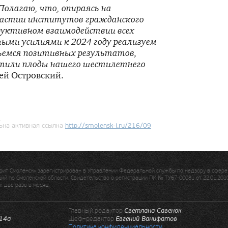
Полагаю, что, опираясь на
участии институтов гражданского
руктивном взаимодействии всех
ыми усилиями к 2024 году реализуем
ьемся позитивных результатов,
утили плоды нашего шестилетнего
ей Островский.
.
ьна активная ссылка
http://
smolensk-i
.ru/216/09
ит Смоленск» зарегистрирован в Управлении Федеральной службы по надзору в сфере 
й по Смоленской области. Свидетельство о регистрации ПИ № ТУ67-00081 от 22.01.2010
 два раза в месяц.
Главный редактор
Светлана Савенок
.14а
Шеф–редактор
Евгений Ванифатов
Политика конфиденциальности