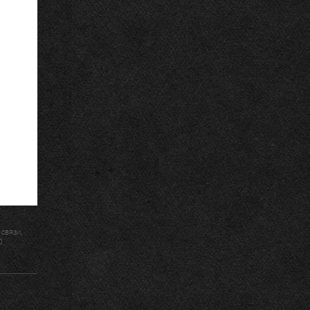
связи,
.