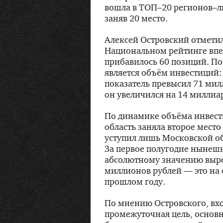
вошла в ТОП–20 регионов–л
заняв 20 место.
Алексей Островский отметил
Национальном рейтинге впеч
прибавилось 60 позиций. По
является объём инвестиций:
показатель превысил 71 милл
он увеличился на 14 миллиа
По динамике объёма инвест
область заняла второе мест
уступил лишь Московской обл
За первое полугодие нынешн
абсолютному значению выро
миллионов рублей — это на 
прошлом году.
По мнению Островского, вх
промежуточная цель, основн