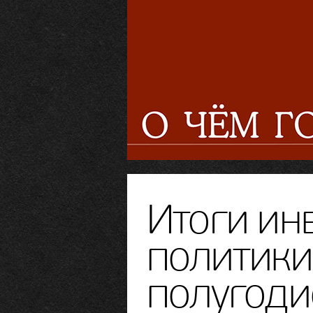
Итоги ин
политики
полугоди