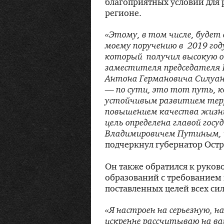
благоприятных условий для 
регионе.
«Этому, в том числе, будет
моему поручению в 2019 год
который получил высокую оц
заместителя председателя
Антона Германовича Силуан
— по сути, это тот путь, 
устойчивым развитием терр
повышением качества жизн
цель определена главой гос
Владимировичем Путиным, и
подчеркнул губернатор Остр
Он также обратился к руко
образований с требованием
поставленных целей всех сил
«Я настроен на серьезную, н
искренне рассчитываю на ва