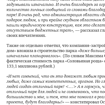
задумывали изначально. И очень благодарен за ог
количество личных сообщений со словами благод
парк! Я очень рад, что администрация области с
подарок людям, и при крайне скудном областном
нашли юридическую конструкцию, как это сделат
отсутствием бюджетных трат»,
— рассказал гл
своих впечатлениях.
Также он отдельно отметил, что компания–застр
дом» вложила в строительство парка
«даже больше
изначально планировалось».
(По словам Максима 
фактическая стоимость парка «Соловьиная роща» 
133,1 миллиона рублей.)
«И нет сомнений, что он это докажет любым пр
любых, даже самых компетентных, органов. Но г
людей создан отличный парк! <…> А я горжусь, ч
отличный парк для людей и не сомневаюсь, что п
большинство и мне, и тем, кто мне помогал в реа
проекта, будут благодарны!»
— констатировал Ос