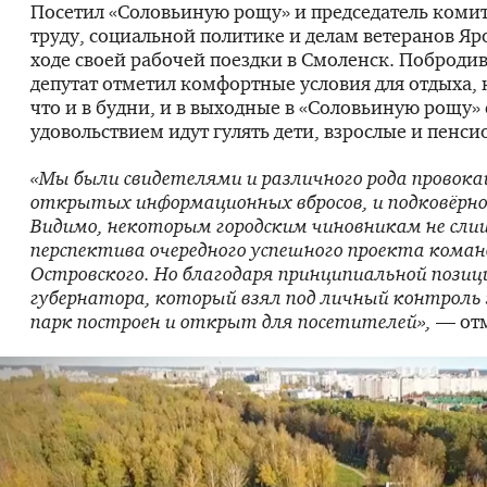
Посетил «Соловьиную рощу» и председатель коми
труду, социальной политике и делам ветеранов Яр
ходе своей рабочей поездки в Смоленск. Поброди
депутат отметил комфортные условия для отдыха, 
что и в будни, и в выходные в «Соловьиную рощу» 
удовольствием идут гулять дети, взрослые и пенси
«Мы были свидетелями и различного рода провока
открытых информационных вбросов, и подковёрно
Видимо, некоторым городским чиновникам не сли
перспектива очередного успешного проекта кома
Островского. Но благодаря принципиальной позиц
губернатора, который взял под личный контроль
парк построен и открыт для посетителей»,
— от