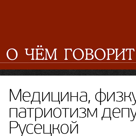
Медицина, физку
патриотизм депу
Русецкой