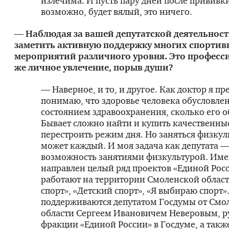
излечима. И пусть пару дней после прививк
возможно, будет вялый, это ничего.
— Наблюдая за вашей депутатской деятельност
заметить активную поддержку многих спортив
мероприятий различного уровня. Это професс
же личное увлечение, порыв души?
— Наверное, и то, и другое. Как доктор я п
понимаю, что здоровье человека обусловлен
состоянием здравоохранения, сколько его 
Бывает сложно найти и купить качественны
перестроить режим дня. Но заняться физкул
может каждый. И моя задача как депутата 
возможность занятиями физкультурой. Имен
направлен целый ряд проектов «Единой Рос
работают на территории Смоленской облас
спорт», «Детский спорт», «Я выбираю спорт»
поддерживаются депутатом Госдумы от Смо
области Сергеем Ивановичем Неверовым, р
фракции «Единой России» в Госдуме, а такж