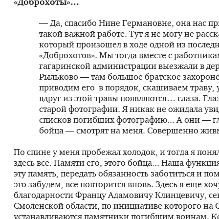
«Доброхоты»…
— Да, спасибо Нине Германовне, она нас пр
такой важной работе. Тут я не могу не расск
который произошел в ходе одной из послед
«Доброхотов». Мы тогда вместе с работник
гагаринской администрации выезжали в де
Рыльково — там большое братское захороне
приводим его в порядок, скашиваем траву, 
вдруг из этой травы появляются… глаза. Глаз
старой фотографии. Я никак не ожидала уви
списков погибших фотографию... А они — г
бойца — смотрят на меня. Совершенно жив
По спине у меня пробежал холодок, и тогда я поня
здесь все. Памяти его, этого бойца... Наша функц
эту память, передать обязанность заботиться и по
это забудем, все повторится вновь. Здесь я еще хоч
благодарности Францу Адамовичу Клинцевичу, се
Смоленской области, по инициативе которого на
устанавливаются памятники погибшим воинам. Кс