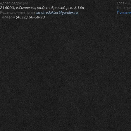
Адрес редакции
Главны
214000, г.Смоленск, ул.Октябрьской рев. д.14а
Шеф–ре
Редакционная почта
smolredaktor@yandex.ru
Политик
Телефон
(4812) 56-58-23