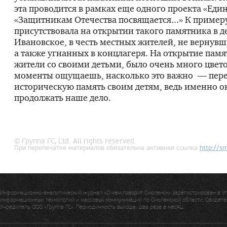
эта проводится в рамках еще одного проекта «Еди
«Защитникам Отечества посвящается...» К примеру
присутствовала на открытии такого памятника в д
Ивановское, в честь местных жителей, не вернувш
а также угнанных в конц­лагеря. На открытие па
жители со своими детьми, было очень много цвето
моменты ощущаешь, насколько это важно — пере
историческую память своим детям, ведь именно о
продолжать наше дело.
© Группа ГС, Ltd. All rights reserved.
При перепечатке материалов обязательна активная ссылка
http://
sm
Информационно-аналитический журнал «О чем говорит Смоленск» зарегистрирован в У
информационных технологий и массовых коммуникаций по Смоленской области. Свидетел
Учредитель ООО «Группа ГС». Периодичность выхода: два раза в месяц.