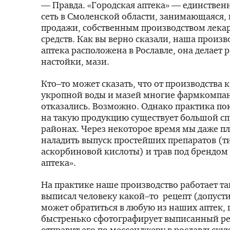
— Правда. «Городская аптека» — единствен
сеть в Смоленской области, занимающаяся,
продажи, собственным производством лека
средств. Как вы верно сказали, наша произ
аптека расположена в Рославле, она делает 
настойки, мази.
Кто–то может сказать, что от производства 
укропной воды и мазей многие фармкомпа
отказались. Возможно. Однако практика пок
на такую продукцию существует большой сп
районах. Через некоторое время мы даже п
наладить выпуск простейших препаратов (т
аскорбиновой кислоты) и трав под брендом
аптека».
На практике наше производство работает так
выписал человеку какой–то рецепт (допусти
может обратиться в любую из наших аптек, 
быстренько сфотографирует выписанный ре
отправит его по мессенджеру в рославльскую