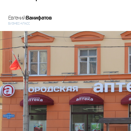
Ванифатов
Евгений
БИЗНЕС-КЛАСС