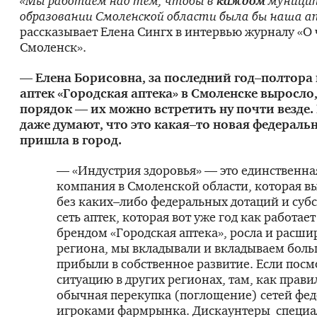
«Мы работаем над тем, чтобы в
каждом
муници
образовании Смоленской области была бы наша а
рассказывает Елена Сингх в интервью журналу «О
Смоленск».
— Елена Борисовна, за последний год–полтора
аптек «Городская аптека» в Смоленске выросло,
порядок — их можно встретить ну почти везде
даже думают, что это какая–то новая федеральн
пришла в город.
— «Индустрия здоровья» — это единственна
компания в Смоленской области, которая вы
без каких–либо федеральных дотаций и суб
сеть аптек, которая вот уже год как работае
брендом «Городская аптека», росла и расши
региона, мы вкладывали и вкладываем боль
прибыли в собственное развитие. Если посм
ситуацию в других регионах, там, как прави
обычная перекупка (поглощение) сетей фе
игроками фармрынка. Дискаунтеры специа