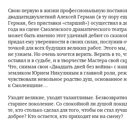
Свою первую в жизни профессиональную постано
двадцатидвухлетний Алексей Герман (в ту пору ещ
Герман, без приставки «старший») осуществил в д
года на сцене Смоленского драматического театра.
может быть именно этот удачный дебют со сказкой
придал ему уверенности в своих силах, послужив 
точкой для всех будущих великих работ. Этого мы,
не узнаем. Но очень хочется верить. Верить в то, 
оставил и в судьбе, и в творчестве Мастера свой с
Что, снимая свои «Двадцать дней без войны» с н
земляком Юрием Никулиным в главной роли, режи
чувствовали невольное родство душ, основанное 
к Смоленщине…
Уходят великие, уходят талантливые. Безвозвратн
старшее поколение. Со спокойной ли душой покид
те, кто столько сделал для того, чтобы он стал луч
добрее? Кто остается, кто приходит им на смену?