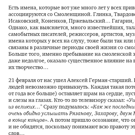
Есть имена, которые вот уже много лет у всех при
ассоциируются со Смоленщиной. Глинка, Твардов
Исаковский, Коненков, Пржевальский… Гагарин, 
Однако, как выясняется, много известнейших, та
самобытных писателей, режиссеров, артистов, му
имена которых у всех на слуху, тоже были так или
связаны в различные периоды своей жизни со смо
Больше того, именно пребывание на смоленской з
даже недолгое, оказало существенное влияние на 
их творчество…
21 февраля от нас ушел Алексей
Герман-старший
.
людей невозможно привыкнуть. Каждая такая поте
от года все больше) оставляет шрам на сердце, пус
и слезы на глазах.
Кто-то
по телевизору сказал: «
Уш
из великих…
" Сразу подумалось: «
Как же последни
очень обидно услышать Рязанову, Захарову, двум
в конце концов
». А потом пришло осознание, что 
и не обидятся, поскольку понимают всю правоту э
слов…