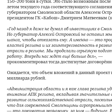
150–200 тонн в сутки. Это стало возможным после
летом текущего года соответствующего соглашен
губернатором Смоленской области Алексеем Остр
президентом ГК «Кабош» Дмитрием Матвеевым (н
«Год назад я даже не думал об инвестициях в Смол
Но губернатор Алексей Островский не оставил мне
шанса, чтобы отказать ему. А именно — это про
властей региона и их заинтересованность в разв
отрасли в регионе. Мы проделали серьёзную подг
работу. Впереди нас ждёт ещё больше дел»,
—
прокомментировал тогда достигнутые договорённ
Ожидается, что объем вложений в данный проект 
миллиарда рублей.
«Администрация области и я как глава региона у
внимание АПК региона, вкладывая значительные 
развитие сельскохозяйственной отрасли, посколь
что для современной Смоленщины агропромышле
— это локомотив экономики, за ним — будущее. 