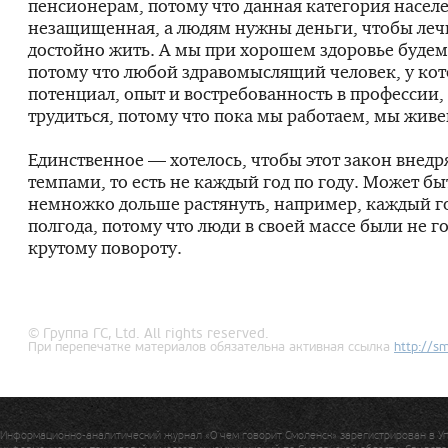
пенсионерам, потому что данная категория насел
незащищенная, а людям нужны деньги, чтобы леч
достойно жить. А мы при хорошем здоровье будем
потому что любой здравомыслящий человек, у кот
потенциал, опыт и востребованность в профессии,
трудиться, потому что пока мы работаем, мы живе
Единственное — хотелось, чтобы этот закон внедр
темпами, то есть не каждый год по году. Может бы
немножко дольше растянуть, например, каждый го
полгода, потому что люди в своей массе были не г
крутому повороту.
© Группа ГС, Ltd. All rights reserved.
При перепечатке материалов обязательна активная ссылка
http://
sm
Информационно-аналитический журнал «О чем говорит Смоленск» зарегистрирован в У