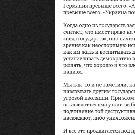
Германия превыше всего. «Am
превыше всего. «Украина по
Когда одно из государств за
считает, что имеет право на 
«недогосударств», оно начи
зрения как неоспоримую ист
как им жить и воспитывать д
устанавливать демократию в
решать, что хорошо и что пло
нацизм.
Мы как–то и не заметили, к
навязывать другим государс
угрозой изоляции. При этом 
оставляют весьма узкий выб
подчинение той деструктив
насаждают, либо уничтожен
И все это продвигается под