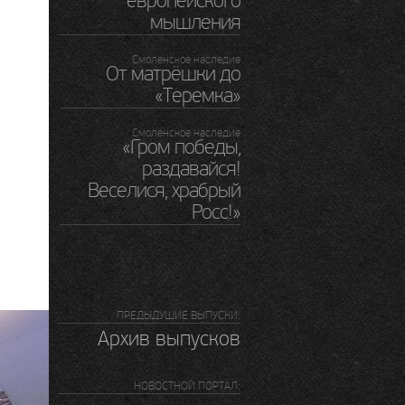
европейского
мышления
Смоленское наследие
От матрёшки до
«Теремка»
Смоленское наследие
«Гром победы,
раздавайся!
Веселися, храбрый
Росс!»
ПРЕДЫДУШИЕ ВЫПУСКИ:
Архив выпусков
НОВОСТНОЙ ПОРТАЛ: