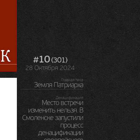
#10
(301)
28 Октября 2024
Главная тема
Земля Патриарха
Денацификация
Место встречи
изменить нельзя. В
Смоленске запустили
процесс
денацификации