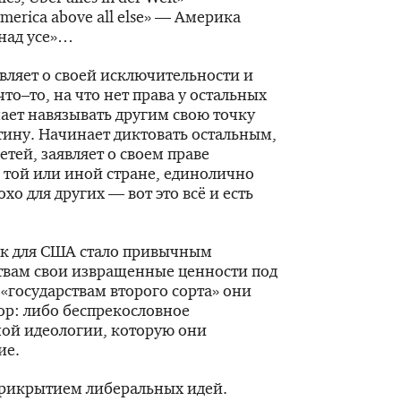
erica above all else» — Америка
над усе»…
являет о своей исключительности и
что–то, на что нет права у остальных
нает навязывать другим свою точку
ину. Начинает диктовать остальным,
етей, заявляет о своем праве
 той или иной стране, единолично
хо для других — вот это всё и есть
ак для США стало привычным
твам свои извращенные ценности под
«государствам второго сорта» они
ор: либо беспрекословное
ной идеологии, которую они
ие.
 прикрытием либеральных идей.