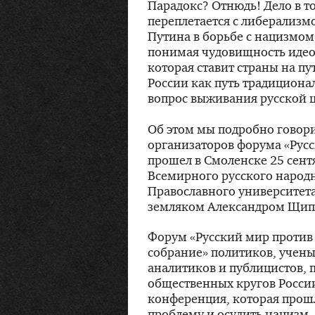
Парадокс? Отнюдь! Дело в т
переплетается с либерализм
Путина в борьбе с нацизмом
понимая чудовищность идео
которая ставит страны на п
России как путь традиционал
вопрос выживания русской 
Об этом мы подробно говори
организаторов форума «Рус
прошел в Смоленске 25 сент
Всемирного русского народн
Православного университета
земляком Александром Щи
Форум «Русский мир против 
собрание» политиков, учены
аналитиков и публицистов, 
общественных кругов России
конференция, которая прошл
проблему и осудить нацизм.