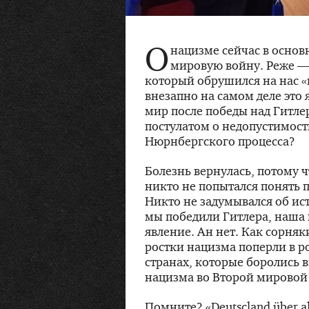
О
нацизме сейчас в основ
мировую войну. Реже —
который обрушился на нас «в
внезапно на самом деле это
мир после победы над Гитл
постулатом о недопустимост
Нюрнбергского процесса?
Болезнь вернулась, потому ч
никто не попытался понять 
Никто не задумывался об ис
мы победили Гитлера, наша 
явление. Ан нет. Как сорняк
ростки нацизма поперли в р
странах, которые боролись 
нацизма во Второй мировой
Помните? «Deutscland über all