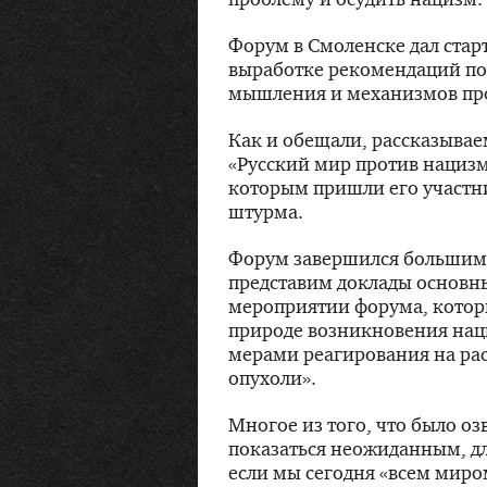
Форум в Смоленске дал стар
выработке рекомендаций по
мышления и механизмов пр
Как и обещали, рассказыва
«Русский мир против нацизм
которым пришли его участн
штурма.
Форум завершился большим
представим доклады основны
мероприятии форума, которы
природе возникновения наци
мерами реагирования на ра
опухоли».
Многое из того, что было оз
показаться неожиданным, д
если мы сегодня «всем миром