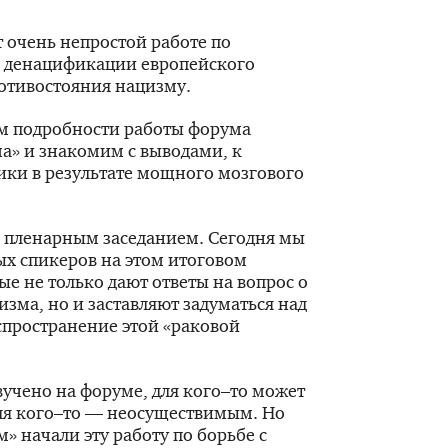
т очень непростой работе по
 денацификации европейского
отивостояния нацизму.
ем подробности работы форума
а» и знакомим с выводами, к
ики в результате мощного мозгового
 пленарным заседанием. Сегодня мы
х спикеров на этом итоговом
е не только дают ответы на вопрос о
зма, но и заставляют задуматься над
спространение этой «раковой
вучено на форуме, для кого–то может
ля кого–то — неосуществимым. Но
» начали эту работу по борьбе с