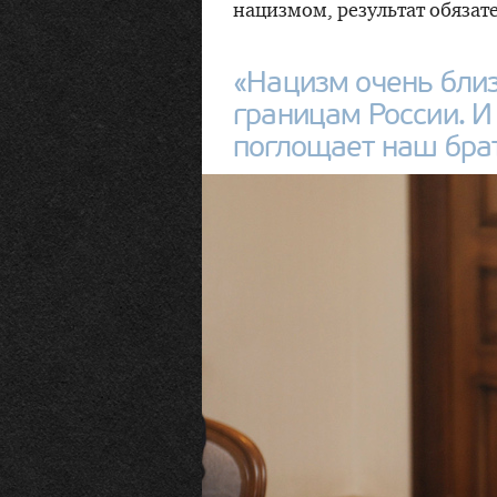
нацизмом, результат обязате
«Нацизм очень близ
границам России. И
поглощает наш бра