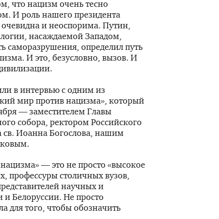
ом, что нацизм очень тесно
ом. И роль нашего президента
 очевидна и неоспорима. Путин,
логии, насаждаемой Западом,
уть саморазрушения, определил путь
изма. И это, безусловно, вызов. И
цивилизации.
ли в интервью с одним из
ский мир против нацизма», который
ября — заместителем Главы
ого собора, ректором Российского
 св. Иоанна Богослова, нашим
пковым.
нацизма» — это не просто «высокое
х, профессуры столичных вузов,
представителей научных и
 и Белоруссии. Не просто
а для того, чтобы обозначить