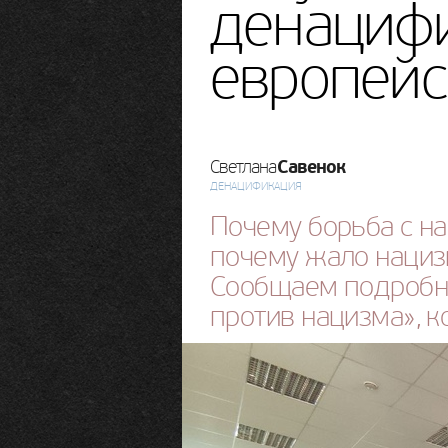
денациф
европей
Савенок
Светлана
ДЕНАЦИФИКАЦИЯ
Почему борьба с на
почему жало нациз
Сообщаем подробно
против нацизма», 