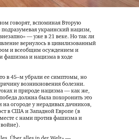
ном говорят, вспоминая Вторую
 подразумевая украинский нацизм,
незапно» — уже в 21 веке. Но так ли
 явление вернулось в цивилизованный
ером и всеобщим осуждением и
и фашизма и нацизма в ходе
то в 45–м убрали ее симптомы, но
причину возникновения болезни.
токах и природе нацизма — как же,
победа должна была похоронить это
и на огороде у нерадивых дачников,
ост в США и Западной Европе (в
вместе с нами против фашизма и
 войне).
es, Über alles in der Welt» —