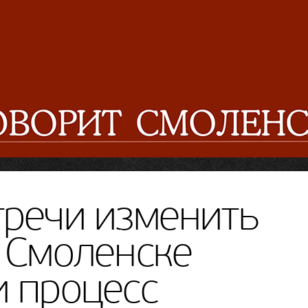
тречи изменить
В Смоленске
и процесс