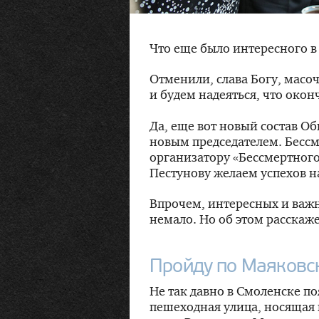
Что еще было интересного 
Отменили, слава Богу, мас
и будем надеяться, что окон
Да, еще вот новый состав О
новым председателем. Бесс
организатору «Бессмертног
Пестунову желаем успехов н
Впрочем, интересных и важ
немало. Но об этом расскаж
Пройду по Маяковс
Не так давно в Смоленске п
пешеходная улица, носящая 