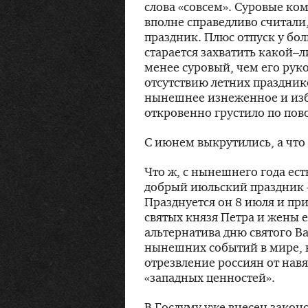
слова «совсем». Суровые к
вполне справедливо считали,
праздник. Плюс отпуск у б
старается захватить какой–л
менее суровый, чем его руко
отсутствию летних праздник
нынешнее изнеженное и изб
откровенно грустило по пово
С июнем выкрутились, а что
Что ж, с нынешнего года ест
добрый июльский праздник 
Празднуется он 8 июля и пр
святых князя Петра и жены е
альтернатива дню святого Ва
нынешних событий в мире, 
отрезвление россиян от нав
«западных ценностей».
В Госдуму уже внесен закон