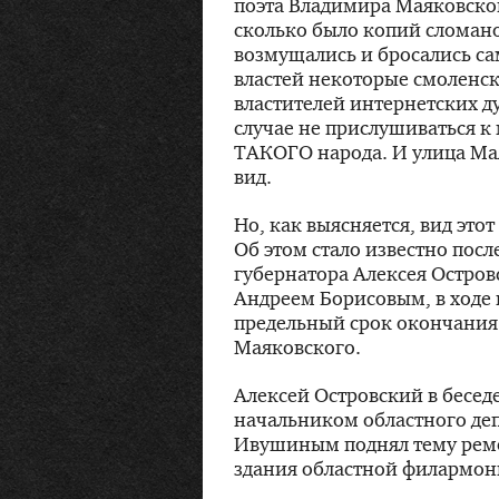
поэта Владимира Маяковского
сколько было копий сломано
возмущались и бросались с
властей некоторые смоленск
властителей интернетских д
случае не прислушиваться к
ТАКОГО народа. И улица Ма
вид.
Но, как выясняется, вид эт
Об этом стало известно пос
губернатора Алексея Остров
Андреем Борисовым, в ходе 
предельный срок окончания 
Маяковского.
Алексей Островский в бесед
начальником областного де
Ивушиным поднял тему ремо
здания областной филармон