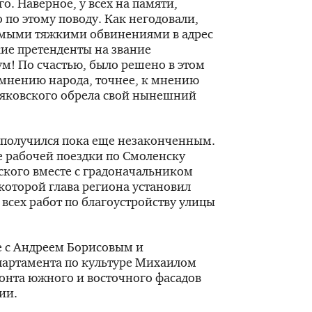
. Наверное, у всех на памяти,
 по этому поводу. Как негодовали,
амыми тяжкими обвинениями в адрес
ие претенденты на звание
ум! По счастью, было решено в этом
 мнению народа, точнее, к мнению
яковского обрела свой нынешний
от получился пока еще незаконченным.
ле рабочей поездки по Смоленску
ского вместе с градоначальником
которой глава региона установил
всех работ по благоустройству улицы
е с Андреем Борисовым и
партамента по культуре Михаилом
нта южного и восточного фасадов
ии.