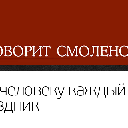
человеку каждый
здник