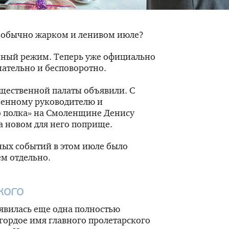
в обычно жарком и ленивом июле?
очный режим. Теперь уже официально
чательно и бесповоротно.
бщественной палаты объявили. С
менному руководителю и
о полка» на Смоленщине Денису
а новом для него поприще.
ных событий в этом июле было
ем отдельно.
кого
оявилась еще одна полностью
гордое имя главного пролетарского