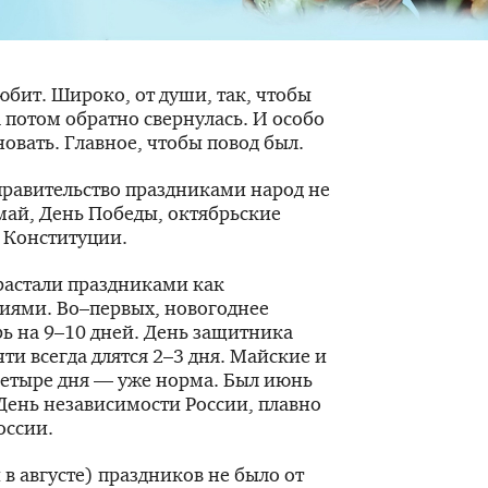
юбит. Широко, от души, так, чтобы
а потом обратно свернулась. И особо
овать. Главное, чтобы повод был.
 правительство праздниками народ не
май, День Победы, октябрьские
ь Конституции.
растали праздниками как
иями. Во–первых, новогоднее
рь на 9–10 дней. День защитника
чти всегда длятся 2–3 дня. Майские и
етыре дня — уже норма. Был июнь
День независимости России, плавно
оссии.
 в августе) праздников не было от