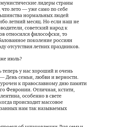
оммунистические лидеры страны
 что лето — уже само по себе
ольшинства нормальных людей
ибо летний месяц. Но если наш не
водители, советский народ к
ов относился философски, то
алованное поколение россиян
ду отсутствия летних праздников.
 же июль?
ь теперь у нас хороший и очень
— День семьи, любви и верности.
иурочен к православному дню памяти
го Февронии. Отличная, кстати,
лентина, особенно в свете
когда происходит массовое
язанных нам так называемых
опроект об установлении Дня семьи,