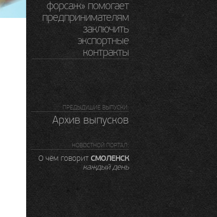
форсаж» помогает
предпринимателям
заключить
экспортные
контракты
ПРЕДЫДУШИЕ ВЫПУСКИ:
Архив выпусков
НОВОСТНОЙ ПОРТАЛ:
СМОЛЕНСК
О чём говорит
каждый день