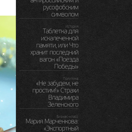
антироссийским и
русофобским
символом
История
Таблетка для
искалеченной
памяти, или Что
хранит последний
вагон «Поезда
Победы»
Политика
«Не забудем, не
простим!» Страхи
Владимира
Зеленского
Бизнес-класс
Мария Марченкова:
«Экспортный