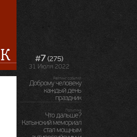
#7
(275)
31 Июля 2022
Рейтинг событий
Доброму человеку
каждый день
праздник
Политика
Что дальше?
Катынский мемориал
стал мощным