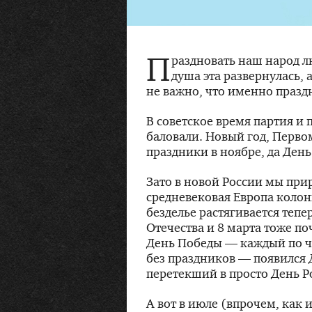
П
раздновать наш народ л
душа эта развернулась, 
не важно, что именно праздн
В советское время партия и
баловали. Новый год, Перво
праздники в ноябре, да Ден
Зато в новой России мы при
средневековая Европа колон
безделье растягивается тепе
Отечества и 8 марта тоже по
День Победы — каждый по ч
без праздников — появился 
перетекший в просто День Р
А вот в июле (впрочем, как и