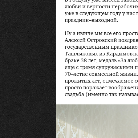
любви и верности нерабочим
уже в следующем году у нас
праздник–выходной.
Ну а нынче мы все его прос
Алексей Островский поздрав
государственным празднико
Ташлыковых из Кардымовск
браке 38 лет, медаль «За люб
еще с тремя супружескими 
70–летие совместной жизни.
прожитых лет, отмечаемое с
просто поражает воображени
свадьба (именно так называе