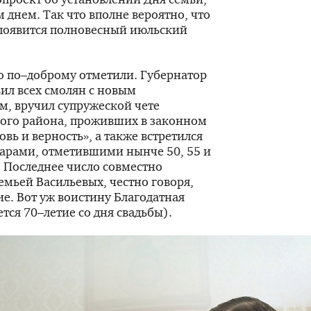
 днем. Так что вполне вероятно, что
 появится полновесный июльский
то по–доброму отметили. Губернатор
ил всех смолян с новым
м, вручил супружеской чете
ого района, проживших в законном
овь и верность», а также встретился
парами, отметившими нынче 50, 55 и
 Последнее число совместно
емьей Васильевых, честно говоря,
е. Вот уж воистину Благодатная
тся 70–летие со дня свадьбы).