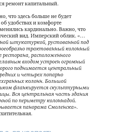
ся ремонт капитальный.
но, что здесь больше не будет
об удобствах и комфорте
зменились кардинально. Важно, что
ический вид. Имперский облик. «…
ой штукатуркой, рустованной под
своеобразно трактованный колонный
 ресторана, расположенного
 главным входом устроен огромный
торого поднимается центральный
средних и четырех попарно
ехгранных колонн. Большой
тиком фланкируется скульптурными
ицы. Вся центральная часть здания
нной по периметру колоннадой.
рывается панорама Смоленска
».
схитительная.