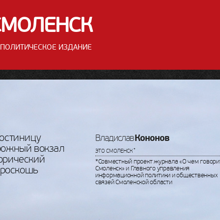
СМОЛЕНСК
ПОЛИТИЧЕСКОЕ ИЗДАНИЕ
гостиницу
Кононов
Владислав
рожный вокзал
*
ЭТО СМОЛЕНСК
орический
*Совместный проект журнала «О чем говори
 роскошь
Смоленск» и Главного управления
информационной политики и общественных
связей Смоленской области