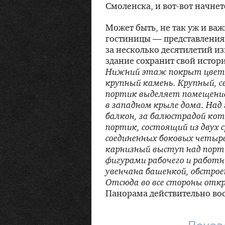
Смоленска, и
вот-вот
начнет
Может быть, не так уж и важ
гостиницы — представления 
за несколько десятилетий и
здание сохранит свой истор
Нижний этаж покрыт цветн
крупный камень. Крупный, 
портик выделяет помещение
в западном крыле дома. Над
балкон, за балюстрадой ко
портик, состоящий из двух 
соединенных боковых четыр
карнизный выступ над пор
фигурами рабочего и работн
увенчана башенкой, обстрое
Отсюда во все стороны отк
Панорама действительно во