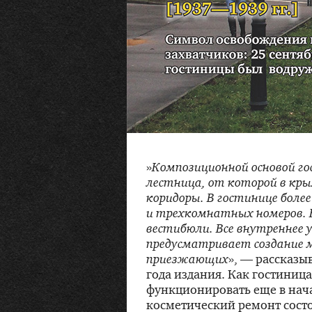
»
Композиционной основой г
лестница, от которой в кры
коридоры. В гостинице боле
и трехкомнатных номеров.
вестибюли. Все внутреннее
предусматривает создание 
приезжающих
», — рассказы
года издания. Как гостиница
функционировать еще в нача
косметический ремонт состо