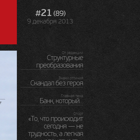
#21
(89)
9 декабря 2013
От редакции
Структурные
преобразования
Знаки отличия
Скандал без героя
Главная тема
Банк, который…
т
Спорт
«То, что происходит
сегодня — не
трудность, а легкая