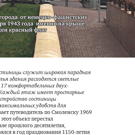
остиницы служит широкая парадная
лья здания расходятся светлые
е 17 комфортабельных двух-
 Каждый этаж имеет просторные
 устройство гостиницы
максимальных удобств для
вает путеводитель по Смоленску 1969
 этот объект перестал
ле прошлого десятилетия,
ялся в год празднования
1150-летия