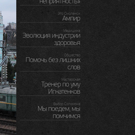
неприятность»
Это Смоленск
Ампир
Медицина
Эволюция индустрии
здоровья
Обшество
Помочь без лишних
слов
Мастерская
Тренер по уму
Игнатенков
Выбор Соломона
Мы поедем, мы
помчимся