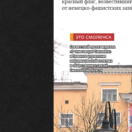
красный флаг, возвестивши
от
немецко-фашистских
захв