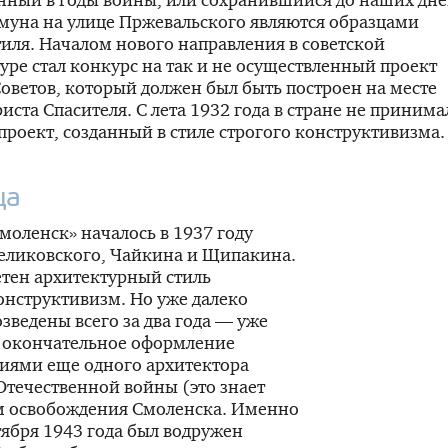
муна
на улице Пржевальского являются образцами
тиля. Началом нового направления в советской
уре стал конкурс на так и не осуществленный проект
оветов, который должен был быть построен на месте
иста Спасителя. С лета 1932 года в стране не принима
проект, созданный в стиле строгого конструктивизма.
ца
моленск» началось в 1937 году
Великовского, Чайкина и Щипакина.
етен архитектурный стиль
нструктивизм. Но уже далеко
озведены всего за два года — уже
о окончательное оформление
ниями еще одного архитектора
 Отечественной войны (это знает
м освобождения Смоленска. Именно
ября 1943 года был водружен