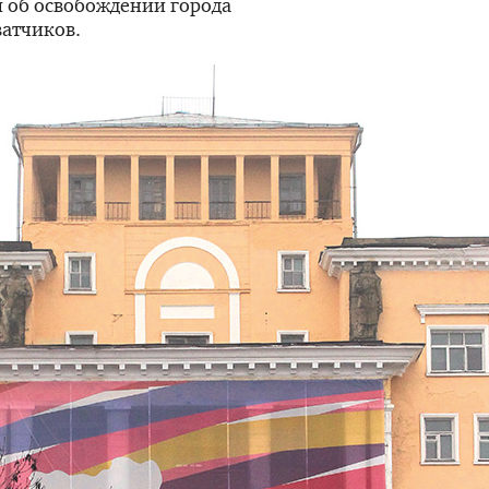
й об освобождении города
атчиков.