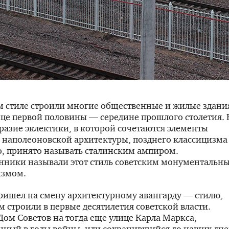
м стиле строили многие общественные и жилые здани
нце первой половины — середине прошлого столетия. 
азие эклектики, в которой сочетаются элементы
 наполеоновской архитектуры, позднего классицизма
о
, принято называть сталинским ампиром.
нники называли этот стиль советским монументальн
измом.
ришел на смену архитектурному авангарду — стилю,
м строили в первые десятилетия советской власти.
ом Советов на тогда еще улице Карла Маркса,
нный в годы войны, или сохранившийся до наших дн