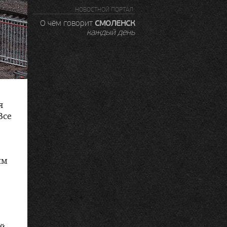
НОВОСТНОЙ ПОРТАЛ:
СМОЛЕНСК
О чём говорит
каждый день
я
Все
ым
ей