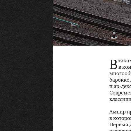
В
тако
в ко
многообр
барокко,
и
ар-дек
Совреме
классиц
Ампир п
в которо
Первый Д
разруше