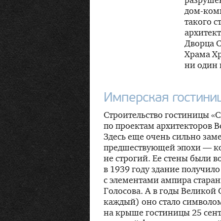
дом-ком
такого с
архитект
Дворца С
Храма Хр
ни один 
Имперская гостини
Строительство гостиницы «С
по проектам архитекторов 
Здесь еще очень сильно зам
предшествующей эпохи — ко
не строгий. Ее стены были в
в 1939 году здание получил
с элементами ампира стара
Голосова. А в годы Великой
каждый) оно стало символо
на крыше гостиницы 25 сент