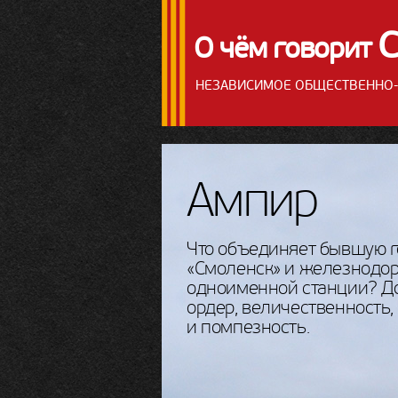
О чём говорит
НЕЗАВИСИМОЕ ОБЩЕСТВЕННО-
Ампир
Что объединяет бывшую 
«Смоленск» и железнодо
одноименной станции? Д
ордер, величественность,
и помпезность.