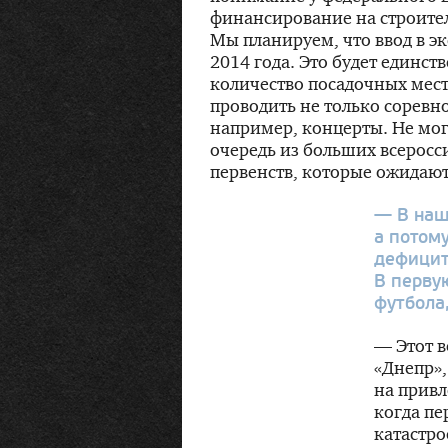
финансирование на строител
Мы планируем, что ввод в эк
2014 года. Это будет единст
количество посадочных мест
проводить не только соревно
например, концерты. Не могу
очередь из больших всеросс
первенств, которые ожидают
— В наш
а потом
дефицит
В перву
футбола
— Этот в
«Днепр»,
на привл
когда пе
катастро