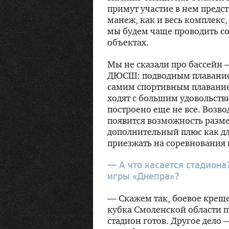
примут участие в нем предс
манеж, как и весь комплекс
мы будем чаще проводить со
объектах.
Мы не сказали про бассейн
ДЮСШ: подводным плаванием
самим спортивным плаванием
ходят с большим удовольстви
построено еще не все. Возво
появится возможность разме
дополнительный плюс как для
приезжать на соревнования 
— А что касается стадион
игры «Днепра»?
— Скажем так, боевое крещ
кубка Смоленской области п
стадион готов. Другое дело