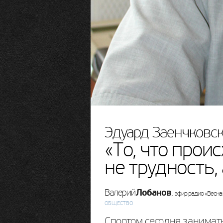
Эдуард Заенчковск
«То, что прои
не трудность,
Лобанов
Валерий
,
эфир радио «Весна»
ОБЩЕСТВО
Спортом сегодня занимать