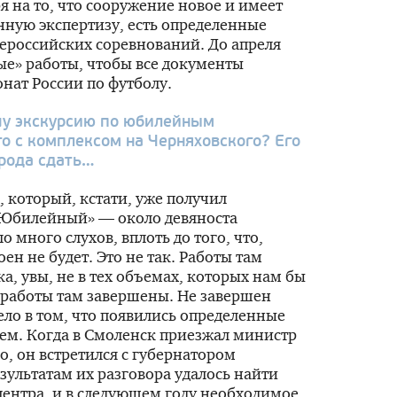
 на то, что сооружение новое и имеет
ную экспертизу, есть определенные
ероссийских соревнований. До апреля
ые» работы, чтобы все документы
нат России по футболу.
у экскурсию по юбилейным
о с комплексом на Черняховского? Его
рода сдать…
 который, кстати, уже получил
«Юбилейный» — около девяноста
о много слухов, вплоть до того, что,
ен не будет. Это не так. Работы там
а, увы, не в тех объемах, которых нам бы
е работы там завершены. Не завершен
ело в том, что появились определенные
ем. Когда в Смоленск приезжал министр
о, он встретился с губернатором
зультатам их разговора удалось найти
ентра, и в следующем году необходимое