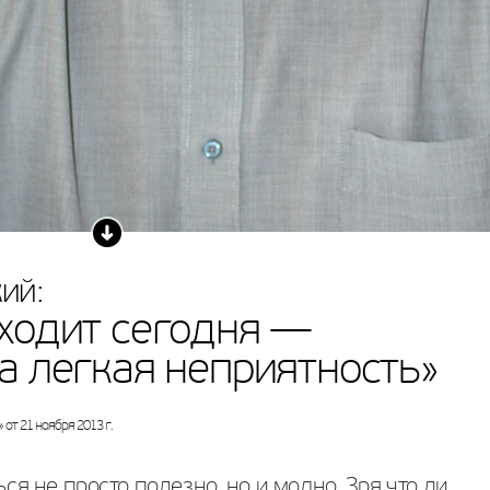
ий:
сходит сегодня —
 а легкая неприятность»
 от 21 ноября 2013 г.
ся не просто полезно, но и модно. Зря что ли