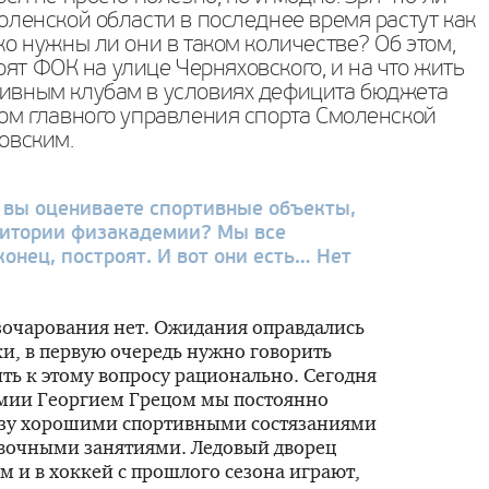
ленской области в последнее время растут как
о нужны ли они в таком количестве? Об этом,
роят ФОК на улице Черняховского, и на что жить
ивным клубам в условиях дефицита бюджета
ом главного управления спорта Смоленской
овским.
 вы оцениваете спортивные объекты,
ритории физакадемии? Мы все
аконец, построят. И вот они есть… Нет
зочарования нет. Ожидания оправдались
ки
, в первую очередь нужно говорить
ить к этому вопросу рационально. Сегодня
емии Георгием Грецом мы постоянно
азу хорошими спортивными состязаниями
овочными
занятиями. Ледовый дворец
м и в хоккей с прошлого сезона играют,