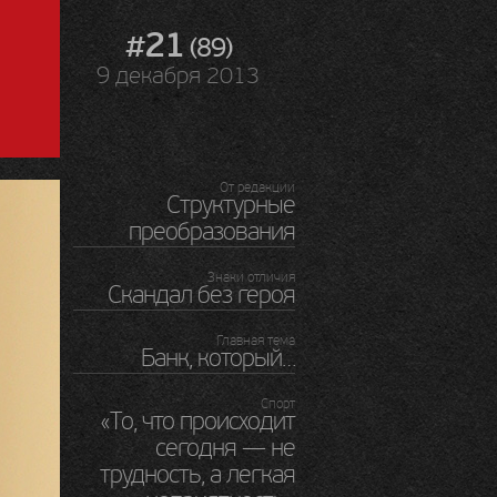
#21
(89)
9 декабря 2013
От редакции
Структурные
преобразования
Знаки отличия
Скандал без героя
Главная тема
Банк, который…
Спорт
«То, что происходит
сегодня — не
трудность, а легкая