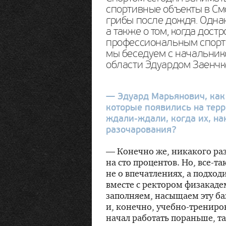
спортивные объекты в Смо
грибы после дождя. Однак
а также о том, когда дост
профессиональным спорт
мы беседуем с начальник
области Эдуардом Заенчк
— Эдуард Марьянович, как
которые появились на тер
ждали-ждали
, когда их, н
разочарования?
— Конечно же, никакого ра
на сто процентов. Но,
все-та
не о впечатлениях, а подход
вместе с ректором физакад
заполняем, насыщаем эту б
и, конечно,
учебно-тренир
начал работать пораньше, та