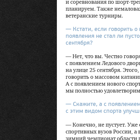
и соревнования по
шорт-тре
планируем. Также немаловаж
ветеранские турниры.
— Кстати, если говорить о
появления не стал ли пуст
сентября?
— Нет, что вы. Честно говор
с появлением Ледового двор
на улице 25 сентября. Этого
говорить о массовом катании,
А с появлением нового спор
мы полностью удовлетворим
— Скажите, а с появление
с этим видом спорта улучш
— Конечно, не пустует. Уже
спортивных вузов России, а
зимний чемпионат области п