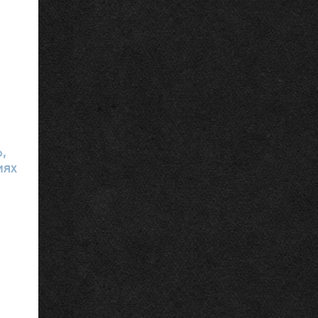
,
иях