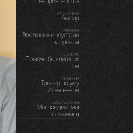
неприятность»
Это Смоленск
Ампир
Медицина
Эволюция индустрии
здоровья
Обшество
Помочь без лишних
слов
Мастерская
Тренер по уму
Игнатенков
Выбор Соломона
Мы поедем, мы
помчимся