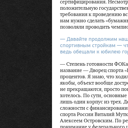
сертифицирования. Несмотря
положительную государствен
требования к проведению вс
нам нужно сделать «бумажн
позволяли проводить чемпио
— Давайте продолжим наш
спортивным стройкам — чт
ведь обещали к юбилею го
— Степень готовности ФОКа,
название — Дворец спорта 
процентов. Я знаю, что ходил
якобы, объект вообще достро
не прекращаются, просто пок
хотелось. По сути, основны
лишь один корпус из трех. Д
сложности с финансировани
спорта России Виталий Мутк
Алексеем Островским. По ре
понимание у федерального ц