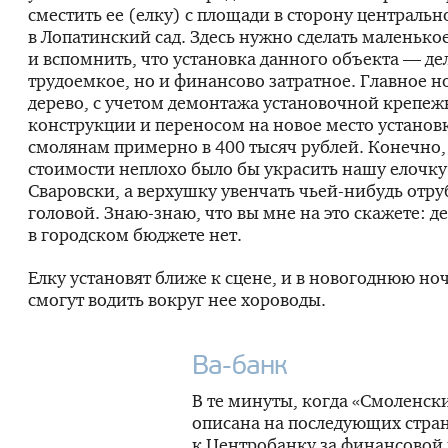
сместить ее (елку) с площади в сторону центральн
в Лопатинский сад. Здесь нужно сделать маленько
и вспомнить, что установка данного объекта — де
трудоемкое, но и финансово затратное. Главное н
дерево, с учетом демонтажа установочной крепе
конструкции и переносом на новое место установ
смолянам примерно в 400 тысяч рублей. Конечно,
стоимости неплохо было бы украсить нашу елочку
Сваровски, а верхушку увенчать
чьей-нибудь
отру
головой.
Знаю-знаю
, что вы мне на это скажете: д
в городском бюджете нет.
Елку установят ближе к сцене, и в новогоднюю но
смогут водить вокруг нее хороводы.
Ва-банк
В те минуты, когда «Смоленски
описана на последующих стран
к Центробанку за финансовой