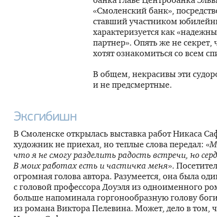
«Смоленский банк», посредст
ставший участником юбилейны
характеризуется как «надежн
партнер». Опять же не секрет,
хотят ознакомиться со всем с
В общем, некрасивы эти судор
и не предсмертные.
Эксгибишн
В Смоленске открылась выставка работ Никаса Са
художник не приехал, но теплые слова передал: «
М
что я не смогу разделить радость встречи, но серд
В моих работах есть и частичка меня
». Посетите
огромная голова автора. Разумеется, она была оди
с головой профессора Доуэля из одноименного ро
больше напоминала горгонообразную голову бог
из романа Виктора Пелевина. Может, дело в том, ч