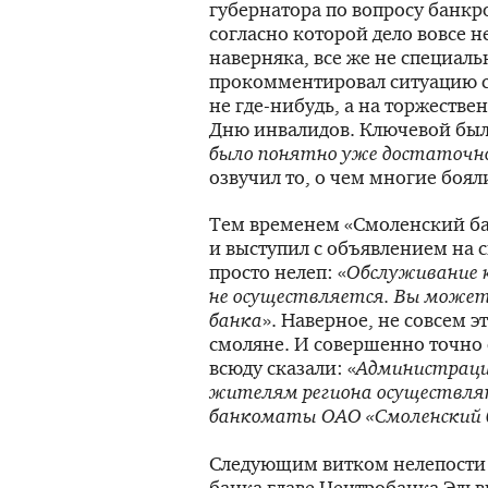
губернатора по вопросу банкр
согласно которой дело вовсе н
наверняка, все же не специал
прокомментировал ситуацию 
не
где-нибудь
, а на торжеств
Дню инвалидов. Ключевой была
было понятно уже достаточн
озвучил то, о чем многие боял
Тем временем «Смоленский бан
и выступил с объявлением на с
просто нелеп: «
Обслуживание к
не осуществляется. Вы може
банка
». Наверное, не совсем 
смоляне. И совершенно точно е
всюду сказали: «
Администраци
жителям региона осуществл
банкоматы
ОАО «Смоленский 
Следующим витком нелепости 
банка главе Центробанка Эль