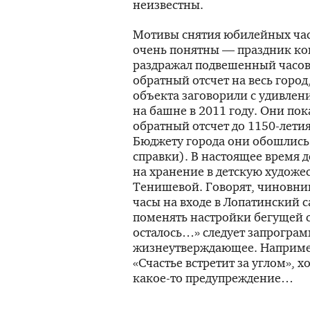
неизвестны.
Мотивы снятия юбилейных час
очень понятны — праздник ко
раздражал подвешенный часов
обратный отсчет на весь горо
объекта заговорили с удивлен
на башне в 2011 году. Они пок
обратный отсчет до
1150-лети
Бюджету города они обошлись в
справки). В настоящее время
на хранение в детскую худож
Тенишевой. Говорят, чиновни
часы на входе в Лопатинский са
поменять настройки бегущей 
осталось…» следует запрогра
жизнеутверждающее. Например
«Счастье встретит за углом», х
какое-то
предупреждение…