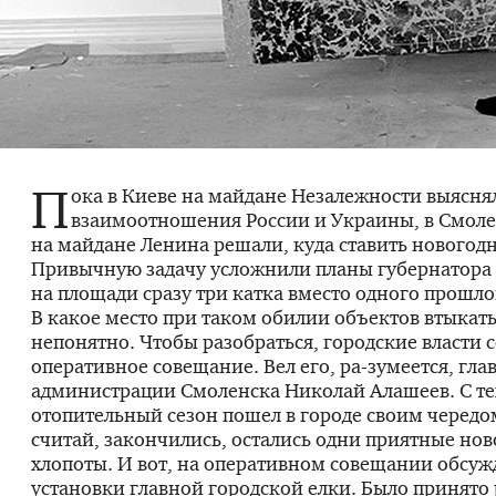
П
ока в Киеве на майдане Незалежности выясня
взаимоотношения России и Украины, в Смол
на майдане Ленина решали, куда ставить новогод
Привычную задачу усложнили планы губернатора 
на площади сразу три катка вместо одного прошло
В какое место при таком обилии объектов втыкать
непонятно. Чтобы разобраться, городские власти 
оперативное совещание. Вел его,
ра-зумеется
, гла
администрации Смоленска Николай Алашеев. С тех
отопительный сезон пошел в городе своим чередо
считай, закончились, остались одни приятные но
хлопоты. И вот, на оперативном совещании обсуж
установки главной городской елки. Было принято