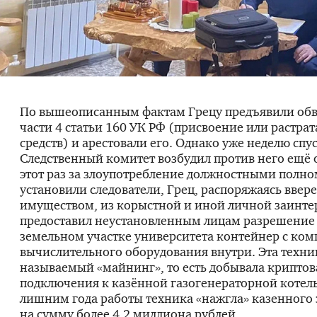
По вышеописанным фактам Грецу предъявили об
части 4 статьи 160 УК РФ (присвоение или растра
средств) и арестовали его. Однако уже неделю спу
Следственный комитет возбудил против него ещё 
этот раз за злоупотребление должностными полн
установили следователи, Грец, распоряжаясь вве
имуществом, из корыстной и иной личной заинте
предоставил неустановленным лицам разрешение 
земельном участке университета контейнер с ко
вычислительного оборудования внутри. Эта техник
называемый «майнинг», то есть добывала криптова
подключения к казённой газогенераторной котель
лишним года работы техника «нажгла» казенного 
на сумму более 4,2 миллиона рублей.