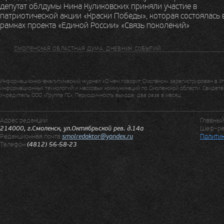
депутат облдумы Нина Куликовских приняли участие в
патриотической акции «Краски Победы», которая состоялась 
рамках проекта «Единой России» «Связь поколений»
СМОЛЕНСКАЯ ОБЛАСТНАЯ ДУМА. ДНЕВНИК СОБЫТИЙ
Информационно-аналитический журнал «О чем говорит Смоленск» зарегистрирован в У
информационных технологий и массовых коммуникаций по Смоленской области. Свидетел
Учредитель ООО «Группа ГС». Периодичность выхода: два раза в месяц.
Адрес редакции
Главны
214000, г.Смоленск, ул.Октябрьской рев. д.14а
Шеф–ре
Редакционная почта
smolredaktor@yandex.ru
Политик
Телефон
(4812) 56-58-23