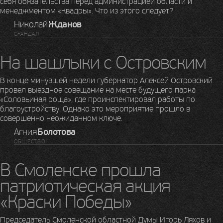
себя обязательства перед администрацией области и
менеджментом «Квадры». Что из этого следует?
Николай
Жданов
СКАНДАЛ
На шашлыки с Островским
В конце минувшей недели губернатор Алексей Островский
провел выездное совещание на месте будущего парка
«Соловьиная роща», где проинспектировал работы по
благоустройству. Однако это мероприятие прошло в
совершенно неожиданном ключе.
Агния
Болотова
ОБЩЕСТВО
В Смоленске прошла
патриотическая акция
«Краски Победы»
Председатель Смоленской областной Думы Игорь Ляхов и