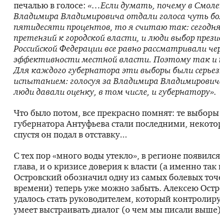
печалью в голосе:
«…Если думать, почему в Смоле
Владимира Владимировича отдали голоса чуть бо
пятидесяти процентов, то я считаю так: сегодн
претензий к городской власти, и люди выбор през
Российской Федерации все равно рассматривали че
эффективности местной власти. Поэтому так и 
Для каждого губернатора эти выборы были серье
испытанием: голосуя за Владимира Владимирови
люди давали оценку, в том числе, и губернатору».
Что было потом, все прекрасно помнят: те выборы
губернатора Антуфьева стали последними, некото
спустя он подал в отставку...
С тех пор «много воды утекло», в регионе появилс
глава, и о кризисе доверия к власти (а именно так
Островский обозначил одну из самых болевых точ
времени) теперь уже можно забыть. Алексею Ост
удалось стать руководителем, который контролир
умеет выстраивать диалог (о чем мы писали выше)