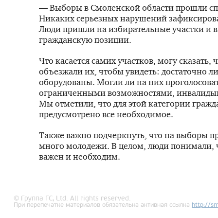
— Выборы в Смоленской области прошли с
Никаких серьезных нарушений зафиксирова
Люди пришли на избирательные участки и 
гражданскую позиции.
Что касается самих участков, могу сказать, 
объезжали их, чтобы увидеть: достаточно л
оборудованы. Могли ли на них проголосоват
ограниченными возможностями, инвалиды­
Мы отметили, что для этой категории гражд
предусмотрено все необходимое.
Также важно подчеркнуть, что на выборы п
много молодежи. В целом, люди понимали, ч
важен и необходим.
© Группа ГС, Ltd. All rights reserved.
При перепечатке материалов обязательна активная ссылка
http://
sm