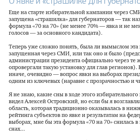
О явке и «страшилке для губернат
Еще на старте избирательной кампании через СМ
запущена «страшилка» для губернаторов — так на
формула «70 на 70» (не менее 70% — явка и не ме
голосов — за основного кандидата).
Теперь уже сложно понять, была ли вымыслом эта
запущенная через СМИ, или так оно и было (пред
администрации президента официально через те
опровергали такую установку для глав регионов). 
иначе, очевидно — вопрос явки на выборах прези
одним из ключевых (наравне с прозрачностью и ч
Я не знаю, какие сны в ходе этого избирательног
видел Алексей Островский, но если бы я возглавл
область, которая традиционно оказывалась в ниж
рейтинга субъектов по явке и результатам на фед
выборах, мне бы эта формула «70 на 70» снилась 
снах...