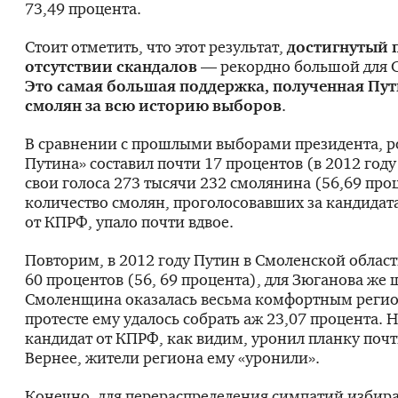
73,49 процента.
Стоит отметить, что этот результат,
достигнутый 
отсутствии скандалов
— рекордно большой для
Это самая большая поддержка, полученная Пу
смолян за всю историю выборов
.
В сравнении с прошлыми выборами президента, ро
Путина» составил почти 17 процентов (в 2012 году
свои голоса 273 тысячи 232 смолянина (56,69 проц
количество смолян, проголосовавших за кандидат
от КПРФ, упало почти вдвое.
Повторим, в 2012 году Путин в Смоленской област
60 процентов (56, 69 процента), для Зюганова же ш
Смоленщина оказалась весьма комфортным реги
протесте ему удалось собрать аж 23,07 процента
кандидат от КПРФ, как видим, уронил планку почт
Вернее, жители региона ему «уронили».
Конечно, для перераспределения симпатий избира