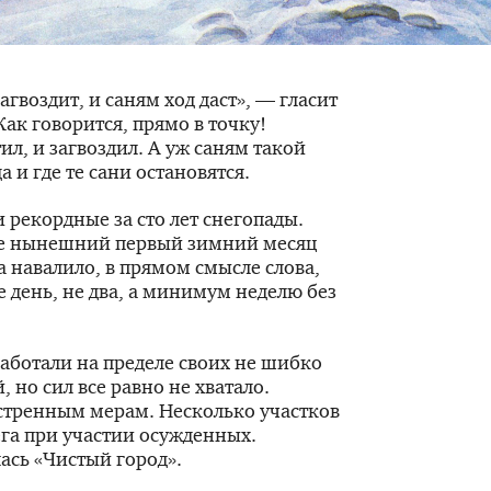
загвоздит, и саням ход даст», — гласит
ак говорится, прямо в точку!
л, и загвоздил. А уж саням такой
а и где те сани остановятся.
 рекордные за сто лет снегопады.
де нынешний первый зимний месяц
а навалило, в прямом смысле слова,
 день, не два, а минимум неделю без
аботали на пределе своих не шибко
но сил все равно не хватало.
стренным мерам. Несколько участков
га при участии осужденных.
ась «Чистый город».