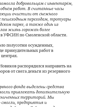
помогла добровольцам с инвентарём,
 объём работ. В считанные часы
 акции очистили от снежного
 к пешеходным переходам, тротуары
одском парке, а также один из
лав жизнь горожан более
 в УФСИН по Смоленской области.
оло полусотни осужденных,
де принудительных работ в
 центрах.
Новиков распорядился направить на
оров от снега деньги из резервного
ервного фонда выделены средства
 могли привлекать дополнительную
раниченных территорий. Мы
го смогли, предприятия и