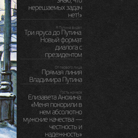
знаю, что
нерешаемых задач
нет!»
Я Путина видел
Три яруса до Путина.
Новый формат
диалога с
президентом
От первого лица
Прямая линия
Владимира Путина
Гость номера
Елизавета Анохина:
«Меня покорили в
нем абсолютно
мужские качества —
честность и
надежность»