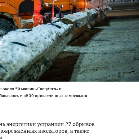
и около 50 машин «СпецАвто» и
бавлялись ещё 30 привлеченных самосвалов
ень энергетики устранили 27 обрывов
поврежденных изоляторов, а также
в.