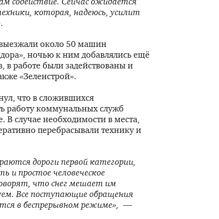
ам содействие. Сейчас ожидается
ехники, которая, надеюсь, усилит
.
 выезжали около 50 машин
дора», ночью к ним добавлялись ещё
, в работе были задействованы и
акже «Зеленстрой».
ул, что в сложившихся
ть работу коммунальных служб
. В случае необходимости в места,
перативно перебрасывали технику и
раются дороги первой категории,
ть и простое человеческое
говорят, что снег мешает им
уем. Все поступающие обращения
ся в беспрерывном режиме»,
—