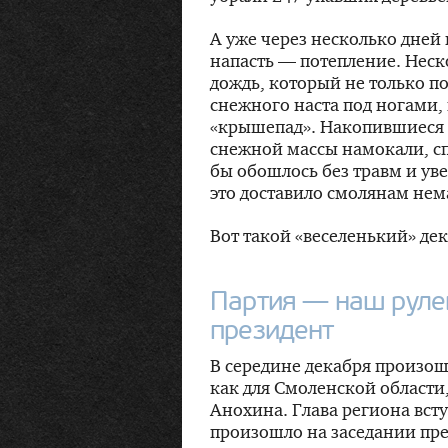
А уже через несколько дней
напасть — потепление. Неско
дождь, который не только п
снежного наста под ногами,
«крышепад». Накопившиеся
снежной массы намокали, сп
бы обошлось без травм и ув
это доставило смолянам нем
Вот такой «веселенький» де
Партия — наш руле
президент
В середине декабря произош
как для Смоленской области,
Анохина. Глава региона вст
произошло на заседании пр