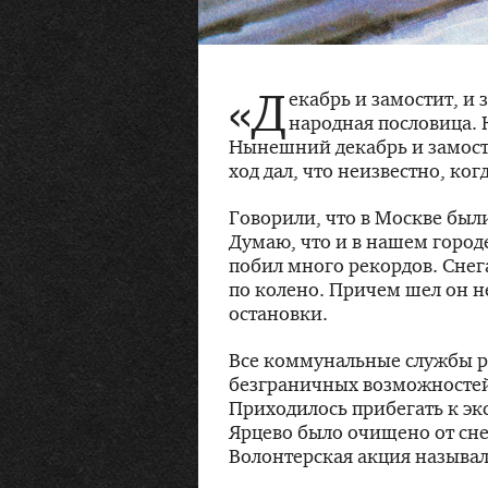
«Д
екабрь и замостит, и 
народная пословица. К
Нынешний декабрь и замости
ход дал, что неизвестно, когд
Говорили, что в Москве были
Думаю, что и в нашем горо
побил много рекордов. Снег
по колено. Причем шел он не
остановки.
Все коммунальные службы р
безграничных возможностей, 
Приходилось прибегать к эк
Ярцево было очищено от сне
Волонтерская акция называл