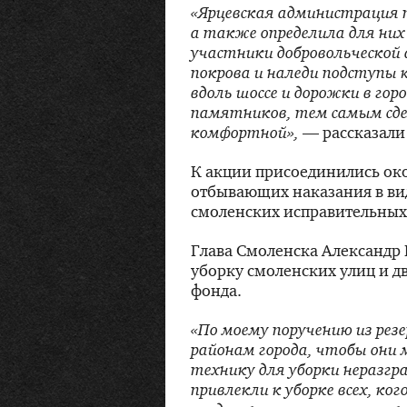
«Ярцевская администрация 
а также определила для них
участники добровольческой
покрова и наледи подступы
вдоль шоссе и дорожки в гор
памятников, тем самым сде
комфортной»,
— рассказали
К акции присоединились ок
отбывающих наказания в ви
смоленских исправительных
Глава Смоленска Александр 
уборку смоленских улиц и дв
фонда.
«По моему поручению из рез
районам города, чтобы они
технику для уборки неразг
привлекли к уборке всех, ко