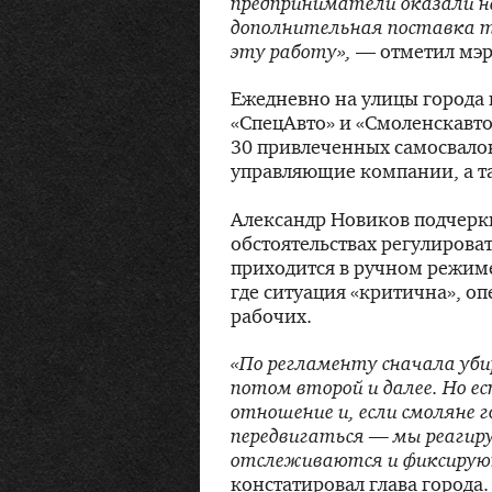
предприниматели оказали н
дополнительная поставка т
эту работу»,
— отметил мэр
Ежедневно на улицы города
«СпецАвто» и «Смоленскавто
30 привлеченных самосвалов
управляющие компании, а т
Александр Новиков подчеркн
обстоятельствах регулирова
приходится в ручном режиме
где ситуация «критична», о
рабочих.
«По регламенту сначала уби
потом второй и далее. Но ес
отношение и, если смоляне 
передвигаться — мы реагир
отслеживаются и фиксируют
констатировал глава города.