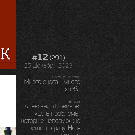
#12
(291)
25 Декабря 2023
Рейтинг Событий
Много снега – много
хлеба
Власть
Александр Новиков:
«Есть проблемы,
которые невозможно
решить сразу. Но я