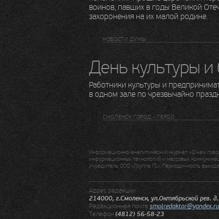
воинов, павших в годы Великой Оте
захоронения на их малой родине.
НОВОСТИ ДУМЫ
День культуры и
Работники культуры и предпринима
в одном зале по чрезвычайно празд
СМОЛЕНСК ГОРОД - ГЕРОЙ
Информационно-аналитический журнал «О чем говор
информационных технологий и массовых коммуникаци
Учредитель ООО «Группа ГС». Периодичность выхода:
Адрес редакции
214000, г.Смоленск, ул.Октябрьской рев. д
Редакционная почта
smolredaktor@yandex.ru
Телефон
(4812) 56-58-23