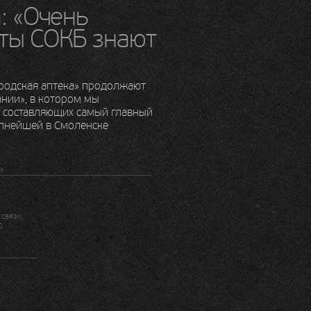
: «Очень
ты СОКБ знают
ородская аптека» продолжают
нии», в котором мы
, составляющих самый главный
пнейшей в Смоленске
И
связи,
.