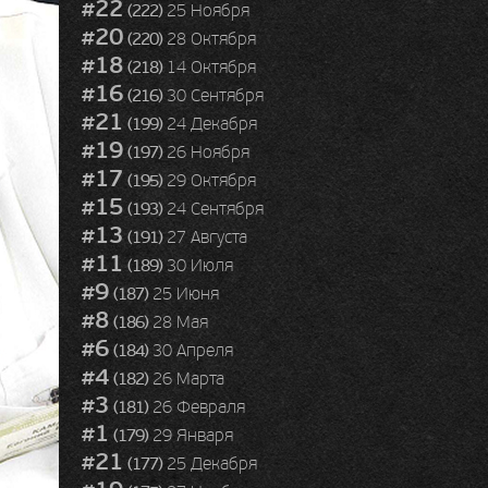
#22
(222)
25 Ноября
#20
(220)
28 Октября
#18
(218)
14 Октября
#16
(216)
30 Сентября
#21
(199)
24 Декабря
#19
(197)
26 Ноября
#17
(195)
29 Октября
#15
(193)
24 Сентября
#13
(191)
27 Августа
#11
(189)
30 Июля
#9
(187)
25 Июня
#8
(186)
28 Мая
#6
(184)
30 Апреля
#4
(182)
26 Марта
#3
(181)
26 Февраля
#1
(179)
29 Января
#21
(177)
25 Декабря