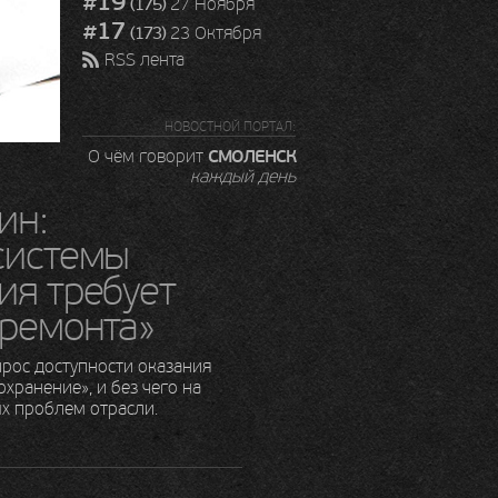
#19
(175)
27 Ноября
#17
(173)
23 Октября
RSS лента
НОВОСТНОЙ ПОРТАЛ:
СМОЛЕНСК
О чём говорит
каждый день
ин:
системы
ия требует
 ремонта»
рос доступности оказания
ранение», и без чего на
х проблем отрасли.