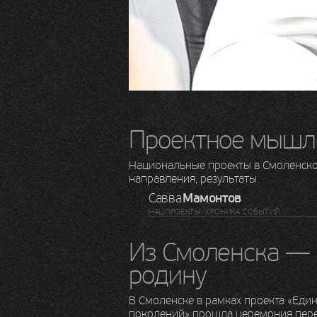
Проектное мышл
Национальные проекты в Смоленско
направления, результаты.
Савва
Мамонтов
НАЦПРОЕКТЫ. ХРОНИКА СОБЫТИЙ
Из Смоленска —
родину
В Смоленске в рамках проекта «Един
поколений» прошла церемония пере