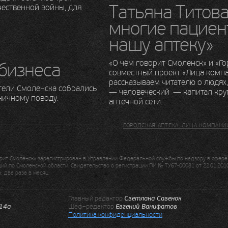
Татьяна Титова
чественной войны, для
многие пациен
нашу аптеку»
«О чём говорит Смоленск» и «Г
 бизнеса
совместный проект «Лица компа
рассказываем читателю о людях
тели Смоленска собрались
— человеческий — капитал кру
ничному поводу.
аптечной сети.
ГОРОДСКАЯ АПТЕКА. ЛИЦА КОМПАНИ
ит Смоленск» зарегистрирован в Управлении Федеральной службы по надзору в сфере 
й по Смоленской области. Свидетельство о регистрации ПИ № ТУ67-00081 от 22.01.2010
 два раза в месяц.
Главный редактор
Светлана Савенок
.14а
Шеф–редактор
Евгений Ванифатов
Политика конфиденциальности