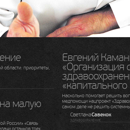
ение
Евгений Каман
«Организация 
й области: приоритеты,
здравоохранен
«капитального
Насколько помогает решить воп
 на малую
медпомощи нацпроект «Здравоох
самом деле не решить системны
Светлана
Савенок
ЗДРАВООХРАНЕНИЕ
ой России» «Связь
дачи останков трех