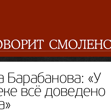
 Барабанова: «У
теке всё доведено
а»