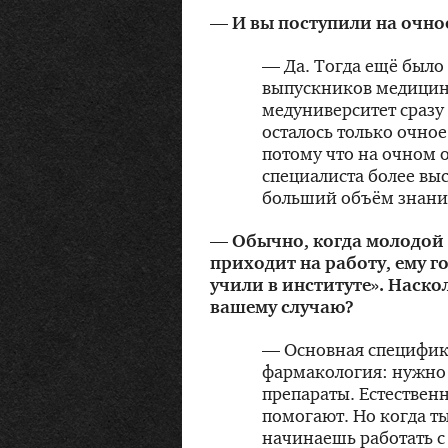
— И вы поступили на очно
— Да. Тогда ещё было 
выпускников медицинс
медуниверситет сразу
осталось только очное
потому что на очном 
специалиста более выс
больший объём знаний
— Обычно, когда молодой
приходит на работу, ему го
учили в институте». Наско
вашему случаю?
— Основная специфика
фармакология: нужно 
препараты. Естественн
помогают. Но когда т
начинаешь работать с 