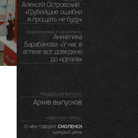
Алексей Островский :
«Грубейшие ошибки
я прощать не буду»
Городская аптека. Лица компании
Анжелика
Барабанова: «У нас в
аптеке всё доведено
до идеала»
ПРЕДЫДУШИЕ ВЫПУСКИ:
Архив выпусков
НОВОСТНОЙ ПОРТАЛ:
СМОЛЕНСК
О чём говорит
каждый день