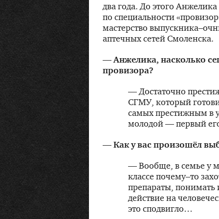
два года. До этого Анжелик
по специальности «провизор
мастерство выпускника–очн
аптечных сетей Смоленска.
— Анжелика, насколько се
провизора?
— Достаточно престиж
СГМУ, который готови
самых престижным в у
молодой — первый его
— Как у вас произошёл вы
— Вообще, в семье у м
классе почему–то зах
препараты, понимать 
действие на человечес
это сподвигло…