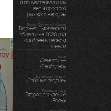
я почувствовал силу
веры простого
русского народа»
Бюджет Смоленской области
Бюджет Смоленской
области на 2020 год
одобрен в первом
чтении
Кадры
«Занято» —
«Свободно»
Братья наши меньшие
«Собачье сердце»
Промышленность
Второе рождение
«Росы»
Нацпроекты