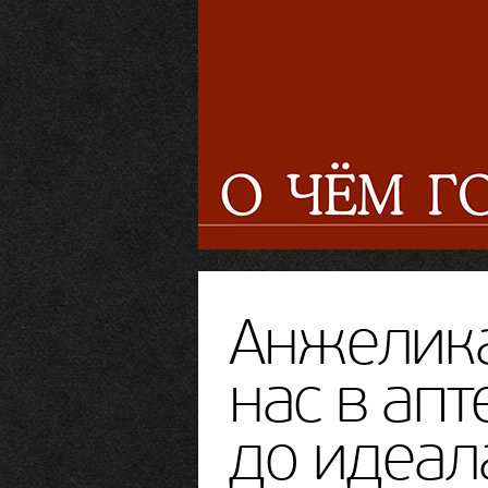
Анжелика
нас в ап
до идеал