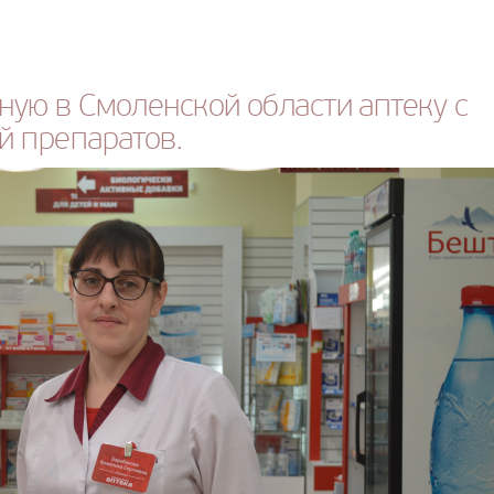
ную в Смоленской области аптеку с
й препаратов.