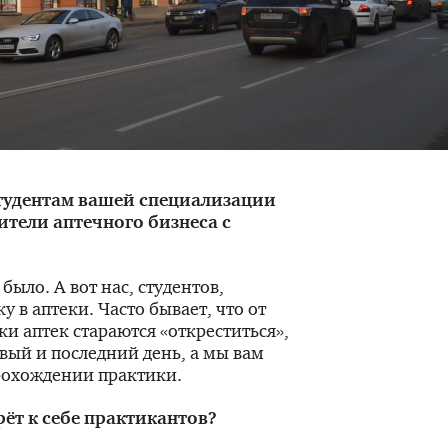
студентам вашей специализации
тели аптечного бизнеса с
 было. А вот нас, студентов,
у в аптеки. Часто бывает, что от
ки аптек стараются «откреститься»,
рвый и последний день, а мы вам
рохождении практики.
рёт к себе практикантов?