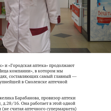
к» и «Городская аптека» продолжают
Лица компании», в котором мы
юдях, составляющих самый главный —
упнейшей в Смоленске аптечной
желика Барабанова, провизор аптеки
 д.28/16. Она работает в этой одной
и (не считая аптечного супермаркета)