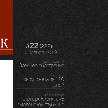
#22
(222)
25 Ноября 2019
Рейтинг событий
Осеннее обострение
Наш город
Вокруг света за 120
дней
Слово пастыря
Патриарх Кирилл: «В
смоленской глубинке