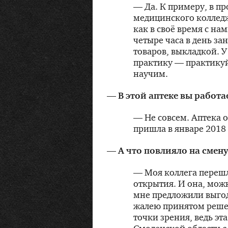
— Да. К примеру, в пр
медицинского колледж
как в своё время с нам
четыре часа в день з
товаров, выкладкой. У
практику — практикуй
научим.
— В этой аптеке вы работа
— Не совсем. Аптека о
пришла в январе 2018 
— А что повлияло на смену
— Моя коллега перешл
открытия. И она, можн
мне предложили выгодн
жалею принятом реше
точки зрения, ведь эт