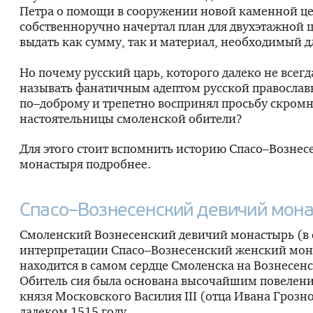
Петра о помощи в сооружении новой каменной це
собственноручно начертал план для двухэтажной ц
выдать как сумму, так и материал, необходимый дл
Но почему русский царь, которого далеко не всег
называть фанатичным адептом русской православн
по–доброму и трепетно воспринял просьбу скром
настоятельницы смоленской обители?
Для этого стоит вспомнить историю Спасо–Вознес
монастыря подробнее.
Спасо–Вознесенский девичий мон
Смоленский Вознесенский девичий монастырь (в
интерпретации Спасо–Вознесенский женский мон
находится в самом сердце Смоленска на Вознесенс
Обитель сия была основана высочайшим повелен
князя Московского Василия III (отца Ивана Грозно
далеком 1515 году.