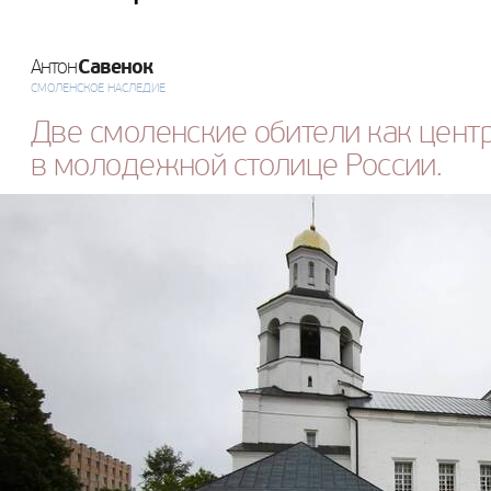
Савенок
Антон
СМОЛЕНСКОЕ НАСЛЕДИЕ
Две смоленские обители как цент
в молодежной столице России.