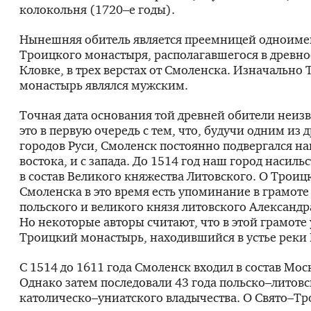
колокольня (1720–е годы).
Нынешняя обитель является преемницей одноим
Троицкого монастыря, располагавшегося в древно
Кловке, в трех верстах от Смоленска. Изначально
монастырь являлся мужским.
Точная дата основания той древней обители неизв
это в первую очередь с тем, что, будучи одним из
городов Руси, Смоленск постоянно подвергался на
востока, и с запада. До 1514 год наш город насиль
в состав Великого княжества Литовского. О Трои
Смоленска в это время есть упоминание в грамоте
польского и великого князя литовского Александра
Но некоторые авторы считают, что в этой грамоте
Троицкий монастырь, находившийся в устье реки
С 1514 до 1611 года Смоленск входил в состав Мос
Однако затем последовали 43 года польско–литов
католическо–униатского владычества. О Свято–Т