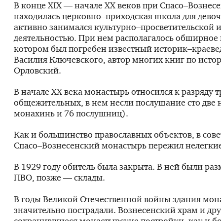
В конце XIX — начале XX веков при Спасо–Вознес
находилась церковно–приходская школа для дево
активно занимался культурно–просветительской 
деятельностью. При нем располагалось обширное 
котором был погребен известный историк–краеве
Василия Ключевского, автор многих книг по исто
Орловский.
В начале ХХ века монастырь относился к разряду 
общежительных, в нем несли послушание сто две 
монахинь и 76 послушниц).
Как и большинство православных объектов, в сове
Спасо–Вознесенский монастырь пережил нелегкие
В 1929 году обитель была закрыта. В ней были р
ПВО, позже — склады.
В годы Великой Отечественной войны здания мон
значительно пострадали. Вознесенский храм и др
сохранившиеся монастырские постройки, как и б