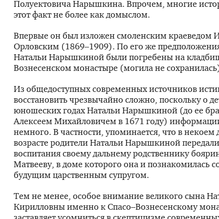
Полуектовича Нарышкина. Впрочем, многие исто
этот факт не более как домыслом.
Впервые он был изложен смоленским краеведом 
Орловским (1869–1909). По его же предположени
Натальи Нарышкиной были погребены на кладби
Вознесенском монастыре (могила не сохранилась)
Из общедоступных современных источников исти
восстановить чрезвычайно сложно, поскольку о де
юношеских годах Натальи Нарышкиной (до ее бра
Алексеем Михайловичем в 1671 году) информаци
немного. В частности, упоминается, что в некоем
возрасте родители Натальи Нарышкиной передали 
воспитания своему дальнему родственнику бояри
Матвееву, в доме которого она и познакомилась с
будущим царственным супругом.
Тем не менее, особое внимание великого сына На
Кирилловны именно к Спасо–Вознесенскому мон
заставляет усомниться в скептицизме современны