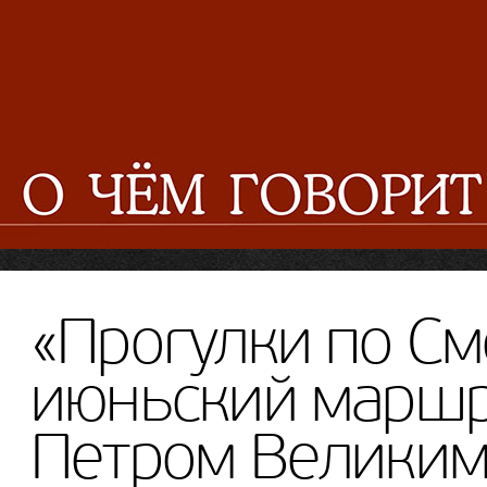
«Прогулки по См
июньский маршр
Петром Велики