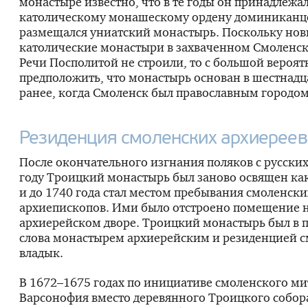
монастыре известно, что в те годы он принадлежа
католическому монашескому ордену доминиканце
размещался униатский монастырь. Поскольку но
католические монастыри в захваченном Смоленск
Речи Посполитой не строили, то с большой вероя
предположить, что монастырь основан в шестнадц
ранее, когда Смоленск был православным городом
Резиденция смоленских архиереев
После окончательного изгнания поляков с русских
году Троицкий монастырь был заново освящен ка
и до 1740 года стал местом пребывания смоленски
архиепископов. Ими было отстроено помещение 
архиерейском дворе. Троицкий монастырь был в 
слова монастырем архиерейским и резиденцией 
владык.
В 1672–1675 годах по инициативе смоленского м
Варсонофия вместо деревянного Троицкого собора