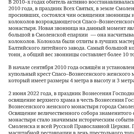
В 2010–х годах обитель активно восстанавливалась.
2010 года, в праздник Всех Святых, в земле Смоле
просиявших, состоялся чин освящения звонницы 
колоколов возрождающегося Спасо–Вознесенског
монастыря. Новая звонница на данный момент яв
большой в Смоленской епархии — она насчитыва
колоколов. Колокола были отлиты в лучших масте
Балтийского литейного завода. Самый большой ко
тонн, а общий вес звонницы составляет более 10 т
В начале сентября 2010 года освящён и установле
купольный крест Спасо–Вознесенского женского 
который имеет размеры 4 метра в высоту и 3 метр
2 июня 2022 года, в праздник Вознесения Господня
освящение верхнего храма в честь Вознесения Го
Вознесенского женского монастыря города Смоле
Освящение величественного собора знаменитого 
монастыря стало значимым историческим событи
Смоленска и всей Русской Православной Церкви. 
масштабной реставрации в день престольного тор