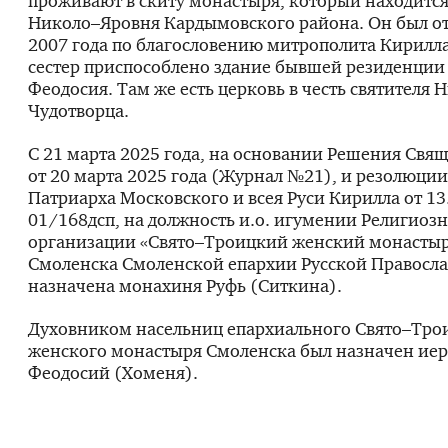
проживают в скиту монастыря, который находится
Николо–Яровня Кардымовского района. Он был от
2007 года по благословению митрополита Кирилла
сестер приспособлено здание бывшей резиденции
Феодосия. Там же есть церковь в честь святителя 
Чудотворца.
С 21 марта 2025 года, на основании Решения Свя
от 20 марта 2025 года (Журнал №21), и резолюци
Патриарха Московского и всея Руси Кирилла от 1
01/168дсп, на должность и.о. игумении Религиоз
организации «Свято–Троицкий женский монастыр
Смоленска Смоленской епархии Русской Правосл
назначена монахиня Руфь (Ситкина).
Духовником насельниц епархиального Свято–Тро
женского монастыря Смоленска был назначен ие
Феодосий (Хоменя).