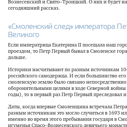
Вознесенский и Свято–Троицкий. О них и будет н
сегодняшний рассказ.
«Смоленский след» императора Пе
Великого
Если императрица Екатерина II посещала наш гор
проездом, то Петр Первый бывал в Смоленске гор
дольше.
Историки насчитывают по разным источникам 10
российского самодержца. И если большинство его
смоленскую землю было связано непосредственно
оборонительными целями в ходе Северной войны
годы), то в первый раз Петр Первый преследовал и
Даты, когда впервые Смоленщина встречала Петра,
разным источникам это могло случиться в 1693 ил
именно во время этого пребывания государя в См
игуменья Спасо–Вознесенского девичьего монаст