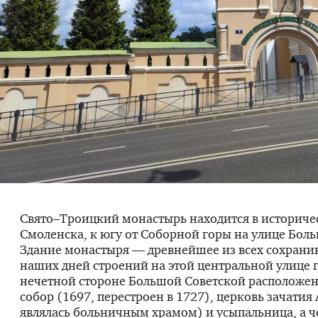
Свято–Троицкий монастырь находится в историче
Смоленска, к югу от Соборной горы на улице Бол
Здание монастыря — древнейшее из всех сохрани
наших дней строений на этой центральной улице г
нечетной стороне Большой Советской расположе
собор (1697, перестроен в 1727), церковь зачатия
являлась больничным храмом) и усыпальница, а ч