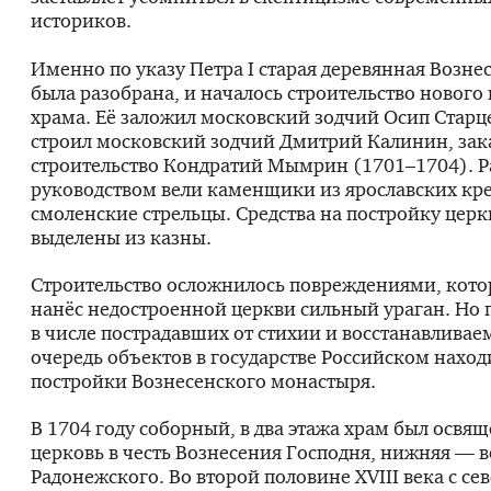
историков.
Именно по указу Петра I старая деревянная Возне
была разобрана, и началось строительство нового
храма. Её заложил московский зодчий Осип Старц
строил московский зодчий Дмитрий Калинин, зак
строительство Кондратий Мымрин (1701–1704). Р
руководством вели каменщики из ярославских кре
смоленские стрельцы. Средства на постройку цер
выделены из казны.
Строительство осложнилось повреждениями, котор
нанёс недостроенной церкви сильный ураган. Но п
в числе пострадавших от стихии и восстанавливае
очередь объектов в государстве Российском наход
постройки Вознесенского монастыря.
В 1704 году соборный, в два этажа храм был освящ
церковь в честь Вознесения Господня, нижняя — в
Радонежского. Во второй половине ХVIII века с сев