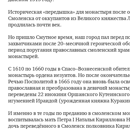
Историческая «передышка» для монастыря после 
Смоленска от оккупантов из Великого княжества 
продлилась почти век.
Но пришло Смутное время, наш город пал перед 
захватчиками после 20–месячной героической обо
период поругания православных смоленский храм
монастырей.
С 1610 по 1660 годы в Спасо–Вознесенской обите
монастырь ордена иезуитов. Но после окончатель
Речью Посполитой в 1665 году она вновь была ос
православная и преобразована в девичий монасты
переведены 22 инокини Оршанского Кутеинского
игуменией Ираидой (урожденная княжна Куракин
И именно в те годы по преданию в смоленском м
воспитывалась мать Петра I Наталья Кирилловна
дочь переведённого в Смоленск полковника Кири