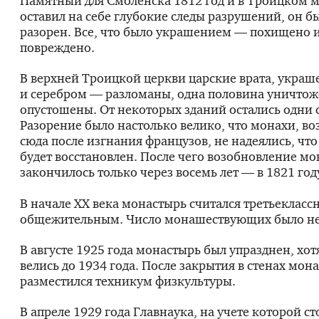
Памятный для Смоленска 1812 год и в Троицком 
оставил на себе глубокие следы разрушений, он б
разорен. Все, что было украшением — похищено 
повреждено.
В верхней Троицкой церкви царские врата, укра
и серебром — разломаны, одна половина уничтож
опустошены. От некоторых зданий остались одни 
Разорение было настолько велико, что монахи, в
сюда после изгнания французов, не надеялись, чт
будет восстановлен. После чего возобновление м
закончилось только через восемь лет — в 1821 год
В начале ХХ века монастырь считался третьекласс
общежительным. Число монашествующих было н
В августе 1925 года монастырь был упразднен, хо
велись до 1934 года. После закрытия в стенах мон
разместился техникум физкультуры.
В апреле 1929 года Главнаука, на учете которой с