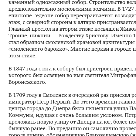
каменный одноэтажный собор. Строительство вел
предположительно московскими зодчими. В 1727 
епископе Гедеоне собор перестраивается: возводи
этаж, с северной стороны к алтарю пристраиваетс
Главный престол на втором этаже посвящен Живо
Троице, нижний — Рождеству Христову. Именно 
стал образцом смоленской храмовой архитектуры
«смоленского барокко». Многие церкви в городе 
этом стиле.
В 1847 года с юга к собору был пристроен придел, 
которого был освящен во имя святителя Митрофа
Воронежского.
В 1709 году в Смоленск в очередной раз приехал 
император Петр Первый. До этого времени главно
центра города до Днепра была нынешняя улица П
Коммуны, идущая с очень большим уклоном. Петр
проложить новую улицу от Днепра на юг, более по
бывшую ранее. По преданию он самолично провел
города линию, обозначившую Благовещенскую (