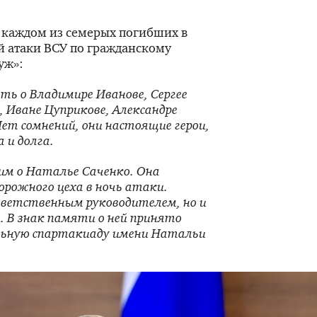
 каждом из семерых погибших в
й атаки ВСУ по гражданскому
уж»:
ть о Владимире Иванове, Сергее
, Иване Цуприкове, Александре
Нет сомнений, они настоящие герои,
 и долга.
рим о Наталье Саченко. Она
орожного цеха в ночь атаки.
ветственным руководителем, но и
 В знак памяти о ней принято
льную спартакиаду имени Натальи