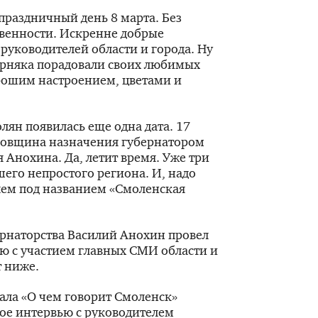
раздничный день 8 марта. Без
венности. Искренне добрые
 руководителей области и города. Ну
рняка порадовали своих любимых
рошим настроением, цветами и
олян появилась еще одна дата. 17
довщина назначения губернатором
 Анохина. Да, летит время. Уже три
шего непростого региона. И, надо
блем под названием «Смоленская
бернаторства Василий Анохин провел
 с участием главных СМИ области и
т ниже.
ала «О чем говорит Смоленск»
ое интервью с руководителем