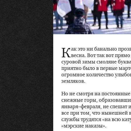
К
ак это ни банально проз
весна. Вот так вот прям
суровой зимы смоляне буква
приятно было в первые март
огромное количество улыбо
земляков.
Но не смотря на постоянные
снежные горы, образовавши
января–февраля, не спешат и
все при том, что нынешней
службы трудятся «на всю ка
«мэрские наказы».