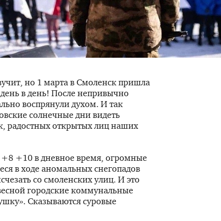
вучит, но 1 марта в Смоленск пришла
о день в день! После непривычно
льно воспрянули духом. И так
овские солнечные дни видеть
к, радостных открытых лиц наших
 +8 +10 в дневное время, огромные
еся в ходе аномальных снегопадов
счезать со смоленских улиц. И это
 весной городские коммунальные
тушку». Сказываются суровые