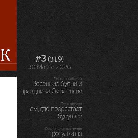
#3
(319)
30 Марта 2026
Рейтинг событий
Весенние будни и
праздники Смоленска
Тема номера
Там, где прорастает
будущее
Смоленское наследие
Прогулки по