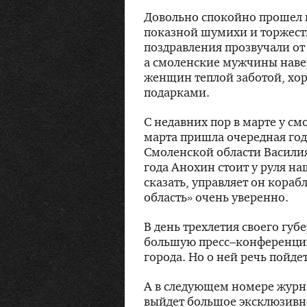
Довольно спокойно прошел п
показной шумихи и торжест
поздравления прозвучали от
а смоленские мужчины наве
женщин теплой заботой, хо
подарками.
С недавних пор в марте у см
марта пришла очередная го
Смоленской области Василия
года Анохин стоит у руля на
сказать, управляет он кора
область» очень уверенно.
В день трехлетия своего гу
большую пресс–конференцию
города. Но о ней речь пойде
А в следующем номере журн
выйдет большое эксклюзивн