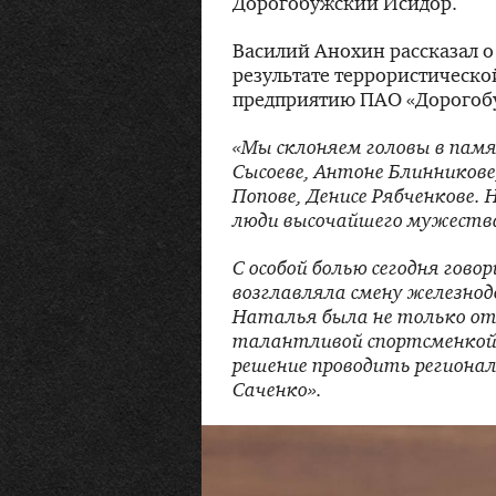
Дорогобужский Исидор.
Василий Анохин рассказал о
результате террористическо
предприятию ПАО «Дорогоб
«Мы склоняем головы в памя
Сысоеве, Антоне Блинникове
Попове, Денисе Рябченкове. 
люди высочайшего мужества
С особой болью сегодня гово
возглавляла смену железнод
Наталья была не только от
талантливой спортсменкой.
решение проводить региона
Саченко».