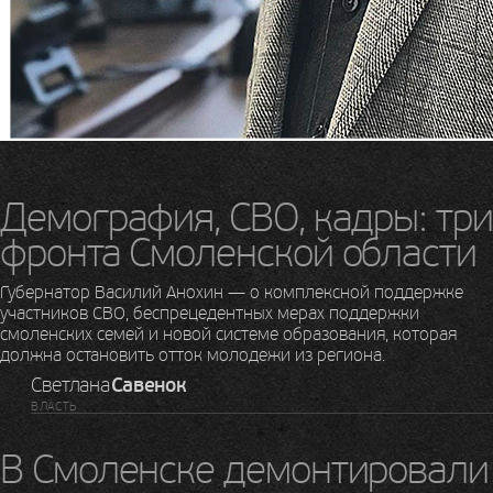
Демография, СВО, кадры: три
фронта Смоленской области
Губернатор Василий Анохин — о комплексной поддержке
участников СВО, беспрецедентных мерах поддержки
смоленских семей и новой системе образования, которая
должна остановить отток молодежи из региона.
Светлана
Савенок
ВЛАСТЬ
В Смоленске демонтировали