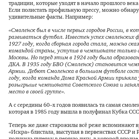
традиции, которые уходят в начало прошлого века 
Если полистать профильную прессу, можно обнар
удивительные факты. Например:
«Смоленск был в числе первых городов России, в к
развиваться футбол. Известен успех смоленских 
1927 году, когда сборная города стала, можно ска
командой страны, уступив в чемпионате только 
Москвы. Но перед этим в 1924 году была образова
ДКА. В 1935 году БВО (Смоленск) становится че
Армии. Дебют Смоленска в большом футболе сост
году, когда команда Дома Красной Армии приняла 
розыгрыше чемпионата Советского Союза и занял
место в своей группе».
А с середины 60–х годов появилась та самая смоле
которая в 1985 году вышла в полуфинал Кубка ССС
Теперь же даже старожилы всё реже вспоминают в
«Искра» блистала, выступая в первенствах СССР и 
получила путевку в первую лигу, в которой вполне