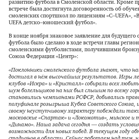
развитию футбола в Смоленской области. Кроме п
встрече была достигнута договоренность об обу­ч
смоленских спортшкол по лицензиям «C–UEFA», «B
UEFA детско–юношеский футбол».
В конце ноября знаковое заявление для будущего
футбола было сделано в ходе встречи главы регион
смоленскими футболистами, получившими бронзу
Союза Федерации «Центр»:
«Поклонники смоленского футбола знают, что на
достигал в нём высочайших результатов. Игры л
клубов «Искра» и «Кристалл» собирали всех любит
шум болельщиков на них был слышим по всему гор
становились чемпионами РСФСР, добивались прав
полуфинале розыгрыша Кубка Советского Союза, и
своему неуступчивому характеру побеждали таки
московские «Спартак» и «Локомотив», минское и 
«Динамо». Наша задача сегодня — создать услови
возможности для новых побед. В текущем году об
стадионов в области. Сейчас работаем над тем, 