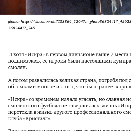
фото: https://vk.com/wall7133869_1204?z=photo36824417_4562
36824417_745
И хотя «Искра» в первом дивизионе выше 7 места 
поднималась, ее игроки были настоящими кумира
смолян.
А потом развалилась великая страна, погребя под
обломками многое из того, что было ранее: хорош
«Искра» со временем начала угасать, но славная и
смоленского футбола не завершилась, жизнь «Иск
перетекла в жизнь другого профессионального см
клуба «Кристалл».
Вряд ли стоит напоминать, что за этим возрожден