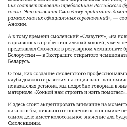
них соответствовали требованиям Российского ф
союза. Это позволит Смоленску принимать дома
рамках многих официальных соревнований»,
— со
Анохин.
А к тому времени смоленский «Славутич», «на нов
ворвавшись в профессиональный хоккей, уже усп
представлял Смоленск в регулярном чемпионате б
Белоруссии — в Экстралиге открытого чемпионат
Беларусь.
О том, как создание смоленского профессиональн
клуба должно отразиться на социально–экономич
показателях региона, мы подробно говорили в янв
материале «Хоккей нам строить и жить помогает».
И здесь стоит акцентировать внимание на момент
казалось бы, никакого отношения к экономике не
самом деле имеет колоссальное значение для буд
Смоленщины.