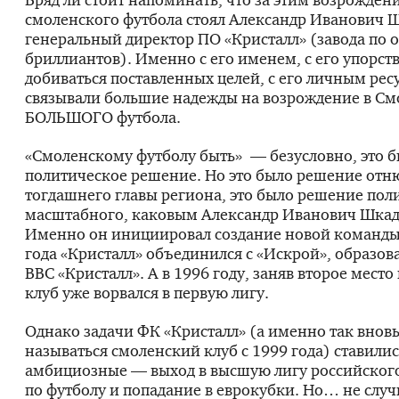
смоленского футбола стоял Александр Иванович 
генеральный директор ПО «Кристалл» (завода по 
бриллиантов). Именно с его именем, с его упорс
добиваться поставленных целей, с его личным ре
связывали большие надежды на возрождение в См
БОЛЬШОГО футбола.
«Смоленскому футболу быть» — безусловно, это 
политическое решение. Но это было решение отн
тогдашнего главы региона, это было решение пол
масштабного, каковым Александр Иванович Шкадо
Именно он инициировал создание новой команды.
года «Кристалл» объединился с «Искрой», образо
ВВС «Кристалл». А в 1996 году, заняв второе место 
клуб уже ворвался в первую лигу.
Однако задачи ФК «Кристалл» (а именно так вновь
называться смоленский клуб с 1999 года) ставилис
амбициозные — выход в высшую лигу российског
по футболу и попадание в еврокубки. Но… не случ