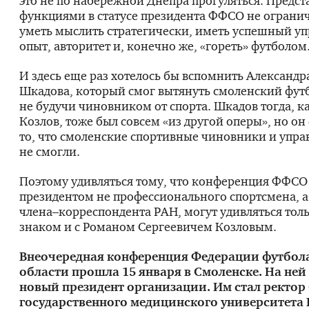
это не по набережной Днепра прогуляться. Предс
функциями в статусе президента ФФСО не ограни
уметь мыслить стратегически, иметь успешный у
опыт, авторитет и, конечно же, «гореть» футболом
И здесь еще раз хотелось бы вспомнить Александ
Шкадова, который смог вытянуть смоленский футб
не будучи чиновником от спорта. Шкадов тогда, ка
Козлов, тоже был совсем «из другой оперы», но он
то, что смоленские спортивные чиновники и упра
не смогли.
Поэтому удивляться тому, что конференция ФФСО
президентом не профессионального спортсмена, а
члена–корреспондента РАН, могут удивляться толь
знаком и с Романом Сергеевичем Козловым.
Внеочередная конференция Федерации футбол
области прошла 15 января в Смоленске. На ней
новый президент организации. Им стал ректор
государственного медицинского университета 