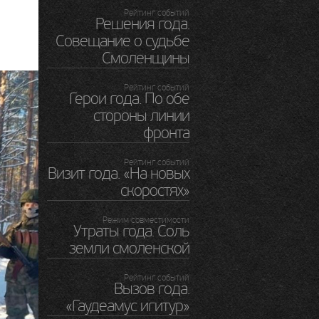
Рейтинг событий
Решения года.
Совещание о судьбе
Смоленщины
Рейтинг событий
Герои года. По обе
стороны линии
фронта
Рейтинг событий
Визит года. «На новых
скоростях»
Режим совместимости
Утраты года. Соль
земли смоленской
Рейтинг событий
Вызов года.
«Гаудеамус игитур»