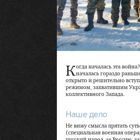
К
огда началась эта война
началась гораздо раньше:
открыто и решительно всту
режимом, захватившим Укра
коллективного Запада.
Наше дело
Не вижу смысла прятать сут
(специальная военная опера
русский народ, за Россию, з