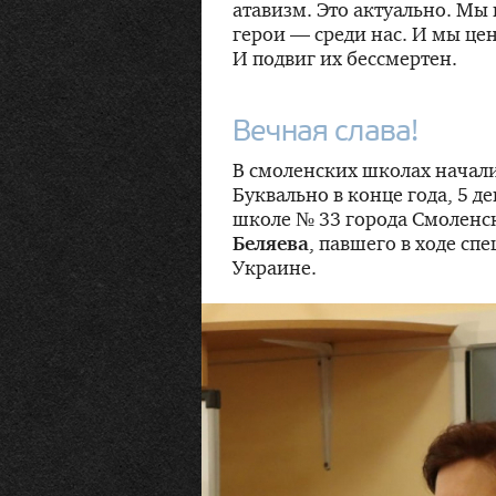
атавизм. Это актуально. Мы 
герои — среди нас. И мы цен
И подвиг их бессмертен.
Вечная слава!
В смоленских школах начали
Буквально в конце года, 5 д
школе № 33 города Смоленск
Беляева
, павшего в ходе с
Украине.