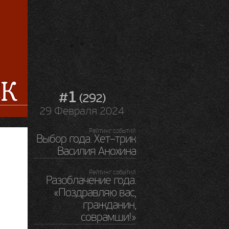
#1
(292)
29 Февраля 2024
Рейтинг событий
Выбор года. Хет–трик
Василия Анохина
Рейтинг событий
Разоблачение года.
«Поздравляю вас,
гражданин,
соврамши!»