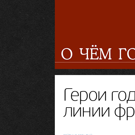
Герои год
линии фр