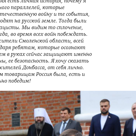
еня есть личная история, почему я
много параллелей, которые
течественную войну и те события,
одят на русской земле. Тогда были
ацисты. Мы видим то сплочение,
гда, во время всех войн побеждать.
жители Смоленской области, всей
одаря ребятам, которые осознают
ием в руках сейчас защищают именно
ы, ее безопасность. Я хочу сказать
жителей Донбасса, от себя лично.
м товарищам Россия была, есть и
ьно победим!