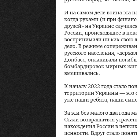
И на самом деле война эта н
когда руками (и при финан
друзей» на Украине случился
России, происходящее в неко
воспринимали ни как свою л
дело. В режиме сопереживан
русского населения, «держа
Донбасс, оплакивали погибш
бомбардировок мирных жите
вмешивались.
К началу 2022 года стало по
территории Украины — это с
уже наши ребята, наши сыно
За эти без малого два года 
Стали возвращаться утрачен
нахождения России в цепких
ценности. Вдруг стало понят