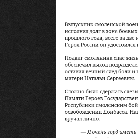
Выпускник смоленской вое
исполнял долг в зоне боевых
прошлого года, всего за две 
Героя России он удостоился
Подвиг смолянина спас жиз
обеспечил выход подраздел
оставил вечный след боли и 
матери Натальи Сергеевны.
Сложно было сдержать слезы
Памяти Героев Государстве
Республики смоленским бой
освобождении Донбасса. На
вручал лично:
— Я очень горд имет