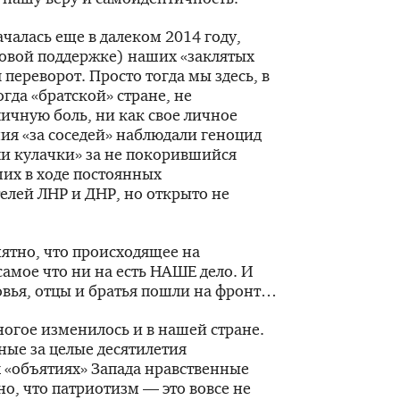
ачалась еще в далеком 2014 году,
совой поддержке) наших «заклятых
 переворот. Просто тогда мы здесь, в
гда «братской» стране, не
ичную боль, ни как свое личное
ия «за соседей» наблюдали геноцид
ли кулачки» за не покорившийся
их в ходе постоянных
лей ЛНР и ДНР, но открыто не
нятно, что происходящее на
амое что ни на есть НАШЕ дело. И
вья, отцы и братья пошли на фронт…
многое изменилось и в нашей стране.
ные за целые десятилетия
 «объятиях» Запада нравственные
но, что патриотизм — это вовсе не