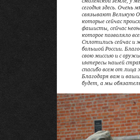
смоленской земле, у м
сегодня здесь. Очень 
связывают Великую О
которые сейчас происх
фашисты, сейчас неон
которое позволяло все
Сплотились сейчас и 
большой России. Благ
свою миссию и с оруж
интересы нашей стран
спасибо всем от лица 
Благодаря вам и ваши
будет, а мы обязател