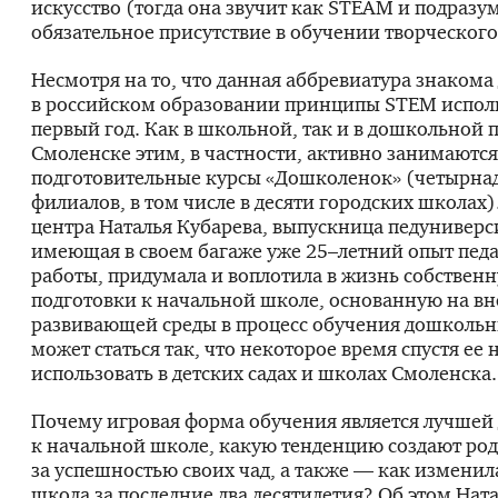
искусство (тогда она звучит как STEAM и подразу
обязательное присутствие в обучении творческого
Несмотря на то, что данная аббревиатура знакома 
в российском образовании принципы STEM исполь
первый год. Как в школьной, так и в дошкольной 
Смоленске этим, в частности, активно занимаются
подготовительные курсы «Дошколенок» (четырна
филиалов, в том числе в десяти городских школах)
центра Наталья Кубарева, выпускница педуниверс
имеющая в своем багаже уже 25–летний опыт пед
работы, придумала и воплотила в жизнь собствен
подготовки к начальной школе, основанную на в
развивающей среды в процесс обучения дошкольн
может статься так, что некоторое время спустя ее 
использовать в детских садах и школах Смоленска.
Почему игровая форма обучения является лучшей 
к начальной школе, какую тенденцию создают род
за успешностью своих чад, а также — как изменил
школа за последние два десятилетия? Об этом Нат