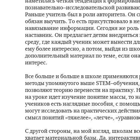
наметилась четкая тенденция к формирова
познавательно–исследовательской развива
Раньше учитель был в роли авторитета. Он 
обязан выучить. То есть присутствовало в н
навязывание информации. Сегодня же роль
наставник. Он предлагает детям внедритьс
среду, где каждый ученик может вынести для
ему более интересно, а потом, выйдя из шк
дополнительный материал по теме, если она
интерес.
Все больше и больше в школе применяются
методы упомянутого выше STEM–обучения,
позволяют теорию перенести на практику. 
на уроке идет изучение понятие массы, то на
учеников есть наглядные пособия, с помощ
могут исследовать на практических действ
смысл понятий «тяжелее», «легче», «уравно
С другой стороны, на мой взгляд, школам вс
хватает материальной базы. Да, интерактив