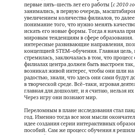
первые пять–шесть лет его работы [
с 2010 г
занимались, в первую очередь, масштабиро
увеличением количества филиалов, то дале
понимание того, что нужно менять качеств
искать его новые формы. Тогда я начала пр
мировым тенденциям в сфере образования.
интересные развивающие направления, поз
концепцией STEM–обучения. Главная цель, 
стремилась, заключалась в том, что процесс
филиалах центра должен быть выстроен так,
возникал живой интерес, чтобы они шли на 
радостью, знали, что здесь они сами будут 
в творческой среде. Всё–таки, игровая деят
главная для дошколят, и я считаю, нельзя их
Через игру они познают мир.
Переломным в плане исследования стал па
год. Именно тогда все мои мысли окончате
идее создания серии интер­активных образ
пособий. Сам же процесс обучения я решила