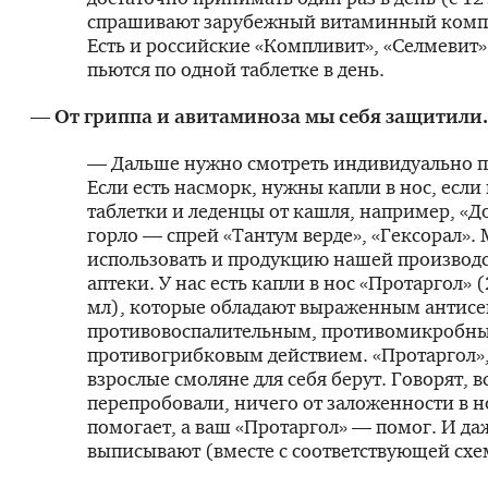
спрашивают зарубежный витаминный компл
Есть и российские «Компливит», «Селмевит
пьются по одной таблетке в день.
— От гриппа и авитаминоза мы себя защитили.
— Дальше нужно смотреть индивидуально 
Если есть насморк, нужны капли в нос, есл
таблетки и леденцы от кашля, например, «Д
горло — спрей «Тантум верде», «Гексорал».
использовать и продукцию нашей производ
аптеки. У нас есть капли в нос «Протаргол» 
мл), которые обладают выраженным антисе
противовоспалительным, противомикробн
противогрибковым действием. «Протаргол»,
взрослые смоляне для себя берут. Говорят, в
перепробовали, ничего от заложенности в н
помогает, а ваш «Протаргол» — помог. И да
выписывают (вместе с соответствующей схе