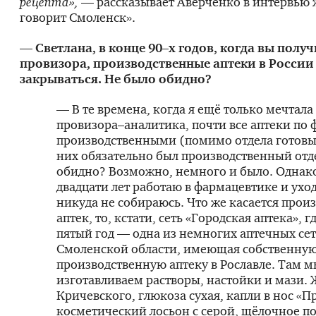
рецепта»,
— рассказывает Аверченко в интервью 
говорит Смоленск».
— Светлана, в конце 90–х годов, когда вы полу
провизора, производственные аптеки в России
закрываться. Не было обидно?
— В те времена, когда я ещё только мечтала
провизора–аналитика, почти все аптеки по 
производственными (помимо отдела готовых
них обязательно был производственный от
обидно? Возможно, немного и было. Однако
двадцати лет работаю в фармацевтике и уход
никуда не собираюсь. Что же касается прои
аптек, то, кстати, сеть «Городская аптека», г
пятый год — одна из немногих аптечных сет
Смоленской области, имеющая собственну
производственную аптеку в Рославле. Там 
изготавливаем растворы, настойки и мази.
Кричевского, глюкоза сухая, капли в нос «П
косметический лосьон с серой, щёлочное п