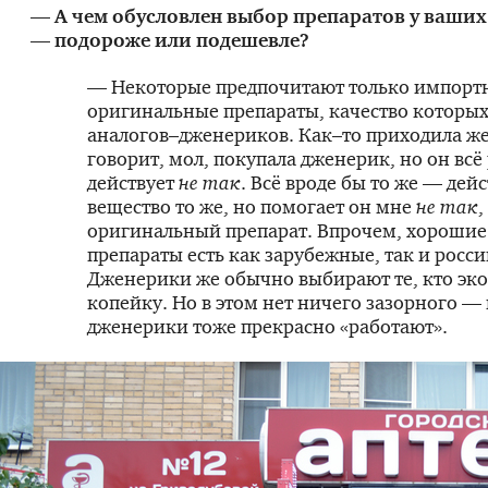
— А чем обусловлен выбор препаратов у ваших
— подороже или подешевле?
— Некоторые предпочитают только импорт
оригинальные препараты, качество которых
аналогов–дженериков. Как–то приходила ж
говорит, мол, покупала дженерик, но он всё
действует
не так
. Всё вроде бы то же — де
вещество то же, но помогает он мне
не так
,
оригинальный препарат. Впрочем, хороши
препараты есть как зарубежные, так и росси
Дженерики же обычно выбирают те, кто эк
копейку. Но в этом нет ничего зазорного —
дженерики тоже прекрасно «работают».