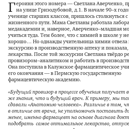
Г
ероиня этого номера — Светлана Аверченко, п
на улице Гризодубовой, д.1. В начале 90–х годо
ученице старших классов, пришлось столкнуться 
жизненного пути. Мама Светланы работала лабор
медакадемии и, наверное, Аверченко–младшая мо
учиться туда. Тем более, что с химией в школе у н
хорошо… Но однажды учительница химии отвела и
экскурсию в производст­венную аптеку и показала,
лекарства. После той экскурсии Светлана твёрдо р
провизором–аналитиком и работать в производств
Она поступила в Калужское фармацевтическое учи
его окончания — в Пермскую государственную
фармацевтическую академию.
«Будущий провизор в процессе обучения получает 
же знания, что и будущий врач. К примеру, мы та
сдавали «Анатомию человека». Различие в том, 
в отличие от врача, не уполномочен поставить ди
менее, именно фармацевт на основе диагноза до
подобрать самое оптимальное лекарство, отпуск