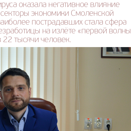
руса оказала негативное влияние
е секторы экономики Смоленской
наиболее пострадавших стала сфера
езработицы на излёте «первой волны
 22 тысячи человек.