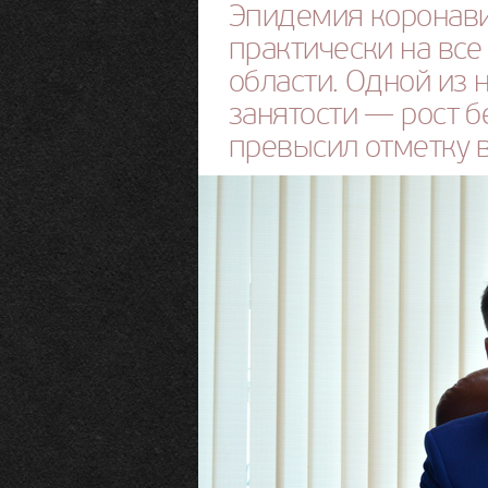
Эпидемия коронави
практически на вс
области. Одной из 
занятости — рост б
превысил отметку в