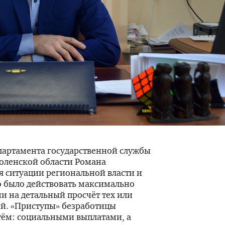
партамента государственной службы
оленской области Романа
 ситуации региональной власти и
 было действовать максимально
и на детальный просчёт тех или
й. «Приступы» безработицы
ём: социальными выплатами, а