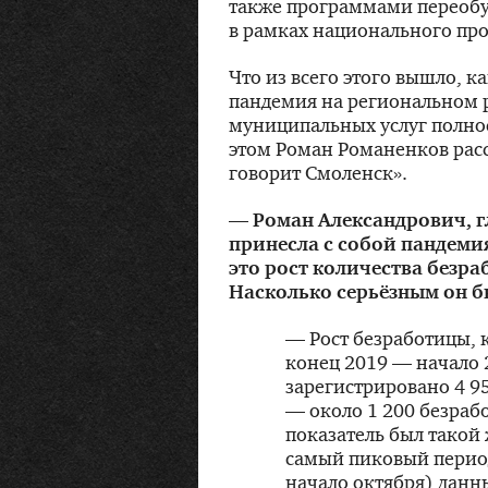
также программами переобу
в рамках национального пр
Что из всего этого вышло, 
пандемия на региональном р
муниципальных услуг полно
этом Роман Романенков расс
говорит Смоленск».
— Роман Александрович, г
принесла с собой пандемия
это рост количества безра
Насколько серьёзным он б
— Рост безработицы, 
конец 2019 — начало 
зарегистрировано 4 9
— около 1 200 безрабо
показатель был такой 
самый пиковый период
начало октября) данны