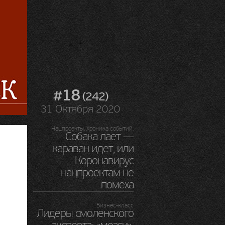
#18
(242)
31 Октября 2020
Нацпроекты. Хроника событий.
Собака лает —
караван идет, или
Коронавирус
нацпроектам не
помеха
Бизнес-класс
Лидеры смоленского