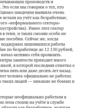
батывающих производств и
 Это если мы говорим о тех, кто
Однако пандемия выявила очень
 встали на учёт как безработные,
мого «неформального сектора»
устройства). Ранее этот сектор
 в тени, и таких смолян особо не
ые пособия. Сейчас же, когда
ью поддержки лишившихся работы
ие по безработице до 12 130 рублей,
начал активно себя проявлять.
центры занятости приходит много
жкой, в которой последняя отметка о
лена пять или даже десять лет назад.
 этот человек официально не работал.
о таких людей — никакие не бомжи и
которые неофициально работали в
ри этом стояли на учёте в службе
 области как безработные, получая