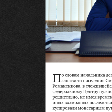
П
о словам начальника де
занятости населения См
Романенкова, в сложившейся
федеральному Центру нужно
решительно, не имея времен
иных возможных последстви
купировали монетарным пут