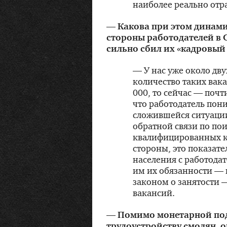
наиболее реально от
— Какова при этом динами
стороны работодателей в 
сильно сбил их «кадровый
— У нас уже около дву
количество таких вака
000, то сейчас — почт
что работодатель пон
сложившейся ситуации
обратной связи по по
квалифицированных ка
стороны, это показате
населения с работода
им их обязанности —
законом о занятости 
вакансий.
— Помимо монетарной по
трудоустройству смолян, о