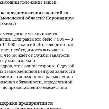
ражающим положение вещей.
ка предоставления вакансий со
Смоленской области? Коронавирус
 голод»?
х месяцев как увеличивается
нсий. Если ранее это было 7 500 — 8
и 11 000 вакансий. Это говорит о том,
имает необходимость выхода из
, что он ждёт от службы занятости
иску максимально
дров, это с одной стороны. С другой
ль взаимодействия центров занятости
телями по доведению и разъяснению
 именно обязанности, определенной
— по предоставлению ежемесячно
ддержки предприятий по
рганы занятости также ведут