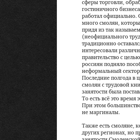
сферы торговли, обра
гостиничного бизнеса.
работал официально. 
много смолян, которые
придя из так называе
(неофициального трудо
традиционно оставался
интересовали различн
правительство с цел
россиян подняло пособ
неформальный сектор 
Последние полгода в 
смолян с трудовой кни
занятости была постав
То есть всё это время
При этом большинств
не маргиналы.
Также есть смоляне, 
других регионах, но п
занятости Смоленской