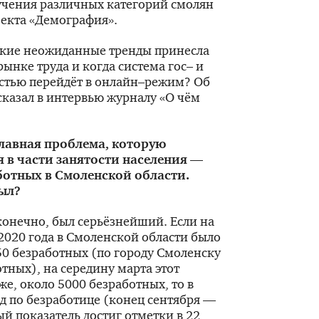
чения различных категорий смолян
оекта «Демография».
какие неожиданные тренды принесла
ынке труда и когда система гос– и
стью перейдёт в онлайн–режим? Об
казал в интервью журналу «О чём
лавная проблема, которую
 в части занятости населения —
ботных в Смоленской области.
ыл?
конечно, был серьёзнейший. Если на
2020 года в Смоленской области было
50 безработных (по городу Смоленску
тных), на середину марта этот
же, около 5000 безработных, то в
 по безработице (конец сентября —
й показатель достиг отметки в 22