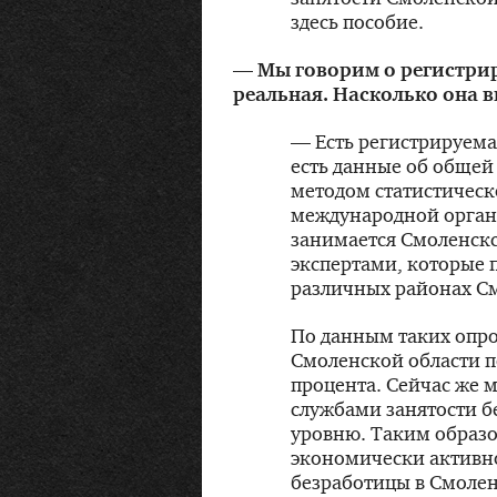
здесь пособие.
— Мы говорим о регистрир
реальная. Насколько она в
— Есть регистрируема
есть данные об общей
методом статистическ
международной органи
занимается Смоленскс
экспертами, которые 
различных районах См
По данным таких опро
Смоленской области по
процента. Сейчас же 
службами занятости б
уровню. Таким образо
экономически активно
безработицы в Смолен