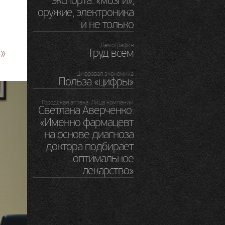
экспорта: «мозги»,
оружие, электроника
и не только
Демография
»
Труд всем
Цифровая экономика
Польза «цифры»
Городская аптека. Лица компании
Светлана Аверченко:
«Именно фармацевт
на основе диагноза
доктора подбирает
оптимальное
лекарство»