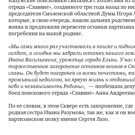
Калужские поисковики связались с коллегами из 
отряда «Славяне», созданного три года назад по и
председателя Смоленской областной Думы Игоря 
которые, в свою очередь, нашли дальних родстве
воина и предложили перевезти останки партизана 
погребения на малой родине.
«Мы сами много раз участвовали в поиске и подн
солдат, а сегодня мы забрали останки нашего зе
Ивана Васильевича, уроженца города Ельни. У нас
торжественное захоронение останков воинов в Ск
славы. Он будет похоронен со всеми почестями, ка
проживший недолгою, но яркую жизнь и отдавший 
небо и независимость Родины»,
— пообещала депу
боец поискового отряда «Славяне» Анна Андреенк
По ее словам, в этом Сквере есть захоронение, где
родная сестра Ивана Разумова, так же, как и он во
партизанском полку имени Сергея Лазо.