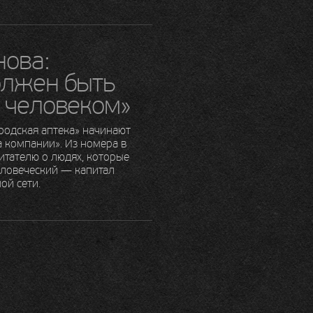
ова:
олжен быть
 человеком»
родская аптека» начинают
 компании». Из номера в
итателю о людях, которые
еловеческий — капитал
ой сети.