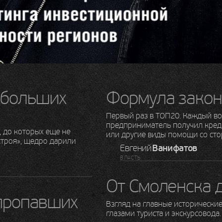
 больших
Формула зако
Первый раз в ТОП­20. Каждый в
предприниматель получил кред
, до которых еще не
или другие виды помощи со сто
строя», щедро дарили
Евгений
Ванифатов
ВЛАСТЬ
От Смоленска 
пропавших
Взгляд на главные исторически
глазами туриста и экскурсовода.