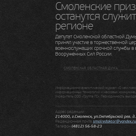
Смоленские при
останутся служи
регионе
Депутат Смоленской областной Дум
принял участие в торжественной це
военнослужащих срочной службы в 
Вооруженных Сил России.
СМОЛЕНСКАЯ ОБЛАСТНАЯ ДУМА
Информационно-аналитический журнал «О чем говор
информационных технологий и массовых коммуникаци
Учредитель ООО «Группа ГС». Периодичность выхода:
Адрес редакции
214000, г.Смоленск, ул.Октябрьской рев. д
Редакционная почта
smolredaktor@yandex.ru
Телефон
(4812) 56-58-23