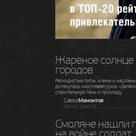
Жареное солнце
городов
Раскидистые липы, клены и каштаны
дотянулась «костлявая рука» «Зелен
спасительную тень и прохладу.
Савва
Мамонтов
РЕЙТИНГ СОБЫТИЙ
Смоляне нашли 
на войне солдат