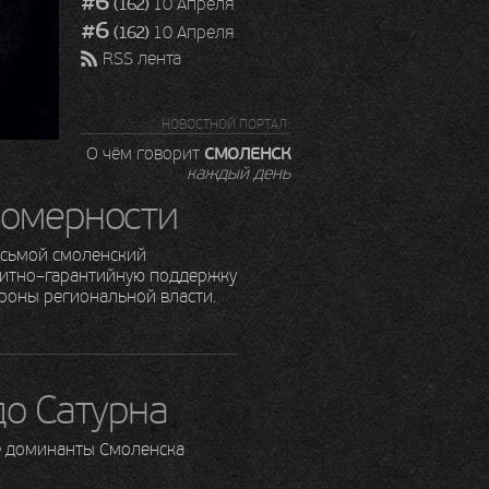
#6
(162)
10 Апреля
#6
(162)
10 Апреля
RSS лента
НОВОСТНОЙ ПОРТАЛ:
СМОЛЕНСК
О чём говорит
каждый день
номерности
осьмой смоленский
итно–гарантийную поддержку
роны региональной власти.
до Сатурна
е доминанты Смоленска