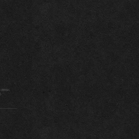
связи,
.