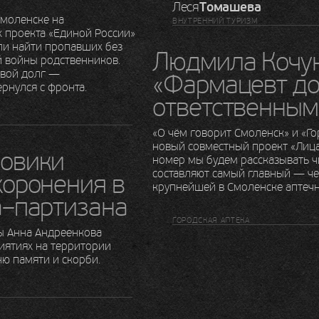
Леся
Томашева
Смоленске на
ВНУТРЕННИЙ ТУРИЗМ
 проекта «Единой России»
ли найти пропавших без
Людмила Кочун
й войны родственников.
свой долг —
«Фармацевт д
ернулся с фронта.
ответственным
«О чём говорит Смоленск» и «Го
новый совместный проект «Лица
ковики
номер мы будем рассказывать ч
составляют самый главный — ч
хоронения в
крупнейшей в Смоленске аптечн
а–партизана
ГОРОДСКАЯ АПТЕКА
ы Анна Андреенкова
иятиях на территории
ю памяти и скорби.