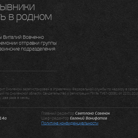
зывники
ть в родном
ы Виталий Вовченко
ремонии отправки группы
воинские подразделения
ит Смоленск» зарегистрирован в Управлении Федеральной службы по надзору в сфере 
й по Смоленской области. Свидетельство о регистрации ПИ № ТУ67-00081 от 22.01.2010
 два раза в месяц.
Главный редактор
Светлана Савенок
.14а
Шеф–редактор
Евгений Ванифатов
Политика конфиденциальности